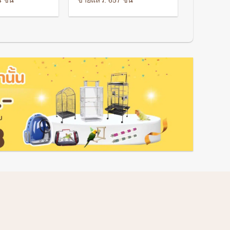
 ชิ้น
ขายแล้ว: 657 ชิ้น
is:
was:
is:
.
170 ฿.
110 ฿.
66 ฿.