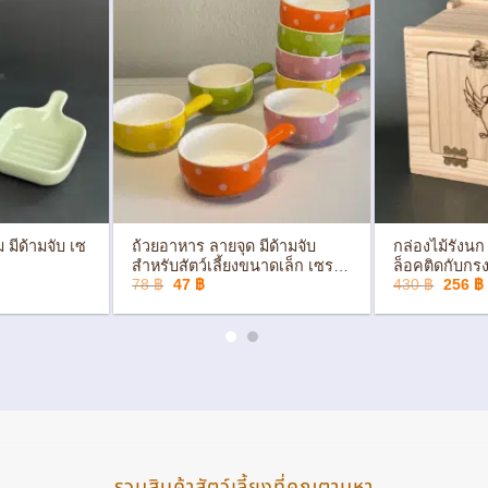
+
+
ม มีด้ามจับ เซ
ถ้วยอาหาร ลายจุด มีด้ามจับ
กล่องไม้รังนก
สำหรับสัตว์เลี้ยงขนาดเล็ก เซรา
ล็อคติดกับกรง
Original
Current
Origin
78
฿
47
฿
430
฿
256
฿
มิกหนา
price
price
price
was:
is:
was:
i
78 ฿.
47 ฿.
430 ฿.
รวมสินค้าสัตว์เลี้ยงที่คุณตามหา