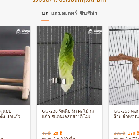
นก
แฮมสเตอร์
ชินชิล่า
+
+
น แบบ
GG-236 ที่หนีบ ผัก ผลไม้ นก
GG-253 คอน
ตั้ง นกแก้ว
แก้ว สแตนเลสอย่างดี ไม่เป็น
ง้าม สำหรับ
ธรรมชาติ ไม่
อันตรายต่อนก แข็งแรง
กรง วัสดุจาก
ัตว์เลี้ยง
ทนทาน
เป็นอันตราย
rent
Original
Current
Origi
46
฿
28
฿
286
฿
170
ce
price
price
price