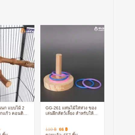
+
นก แบบไม้ 2
GG-261 แท่นไม้ใส่ห่วง ของ
นกแก้ว คอนติด
เล่นฝึกสัตว์เลี้ยง สำหรับให้
ธรรมชาติ ไม่
นกฝึกทักษะ ของเล่นสำหรับ
ต่อนก
ฝึกนก
nal
Current
Original
Current
฿
110
฿
66
฿
price
price
price