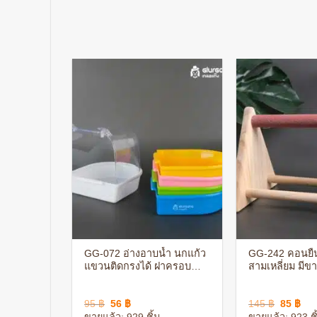
+
+
เหลี่ยม
GG-072 อ่างอาบน้ำ นกแก้ว
GG-242 คอนยื
อร์ กระรอก
แขวนติดกรงได้ ฝาครอบ
สามเหลี่ยม มีขา
่อน เคลือบ
แบบใส สำหรับ นกเลิฟเบิร์ด
คอนพ่นทราย สี
าย
นกหงส์หยก นกฟอพัส
เป็นอันตรายต่อส
urrent
Original
Current
Original
Cur
95
฿
56
฿
145
฿
85
฿
rice
price
price
price
pri