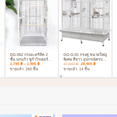
+
+
GG-062 กรงอะคริลิค 2
GG-G-01 กรงคู่ ขนาดใหญ่
ชั้น นกแก้ว ชูก้าไรเดอร์
พิเศษ สีขาว อุปกรณ์ครบ
Price
Original
Current
1,796
฿
–
1,986
฿
47,840
฿
28,405
฿
กระรอก พร้อมอุปกรณ์ครบ
ชุด มีล้อเลื่อน พร้อมถาด
range:
price
price
ชุด แข็งแรง ทนทาน
กันเศษอาหาร
ขายแล้ว: 260 ชิ้น
ขายแล้ว: 14 ชิ้น
1,796 ฿
was:
is:
through
47,840 ฿.
28,405 ฿.
1,986 ฿