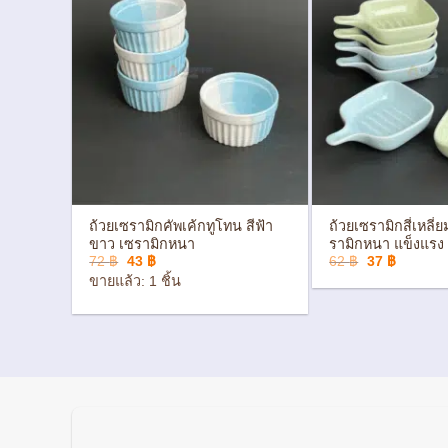
+
+
บเล็บนก
ถ้วยเซรามิกคัพเค้กทูโทน สีฟ้า
ถ้วยเซรามิกสี่เหลี่ย
ได้
ขาว เซรามิกหนา
รามิกหนา แข็งแรง
Original
Current
Original
Current
72
฿
43
฿
62
฿
37
฿
price
price
price
price
ขายแล้ว: 1 ชิ้น
was:
is:
was:
is:
72 ฿.
43 ฿.
62 ฿.
37 ฿.