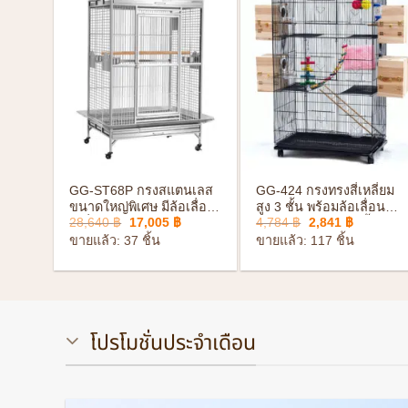
+
+
ญ่
GG-ST68P กรงสแตนเลส
GG-424 กรงทรงสี่เหลี่ยม
งขนาด
ขนาดใหญ่พิเศษ มีล้อเลื่อน
สูง 3 ชั้น พร้อมล้อเลื่อน
ice
Original
Current
Original
Current
28,640
฿
17,005
฿
4,784
฿
2,841
฿
ะกอบ
เคลื่อนย้ายสะดวก พร้อม
อุปกรณ์ครบชุด ติดตั้งง่าย
nge:
price
price
price
price
อุปกรณ์ครบชุด แข็งแรง
ขายแล้ว: 37 ชิ้น
ขายแล้ว: 117 ชิ้น
533 ฿
was:
is:
was:
is:
ทนทาน
rough
28,640 ฿.
17,005 ฿.
4,784 ฿.
2,841 ฿.
597 ฿
โปรโมชั่นประจำเดือน