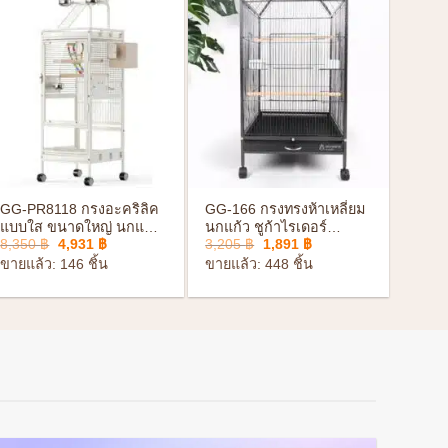
+
+
GG-PR8118 กรงอะคริลิค
GG-166 กรงทรงห้าเหลี่ยม
แบบใส ขนาดใหญ่ นกแก้ว
นกแก้ว ชูก้าไรเดอร์
Original
Current
Original
Current
8,350
฿
4,931
฿
3,205
฿
1,891
฿
ชูก้าไรเดอร์ กระรอก มี
กระรอก ขนาดใหญ่ มีล้อ
price
price
price
price
คอนด้านบน พร้อมล้อเลื่อน
เลื่อน เคลือบกันสนิม
ขายแล้ว: 146 ชิ้น
ขายแล้ว: 448 ชิ้น
was:
is:
was:
is:
ประกอบง่าย
8,350 ฿.
4,931 ฿.
3,205 ฿.
1,891 ฿.