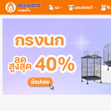
ข้าม
นก
แฮมสเตอร์
ชิ
ไป
ยัง
เนื้อหา