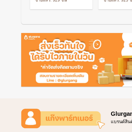
ขายแล้ว: 929 ชิ้น
ขายแล้ว: 923 ชิ
s:
was:
is:
was:
is:
,891 ฿.
95 ฿.
56 ฿.
145 ฿.
85 
Glurga
แบรนด์สิน