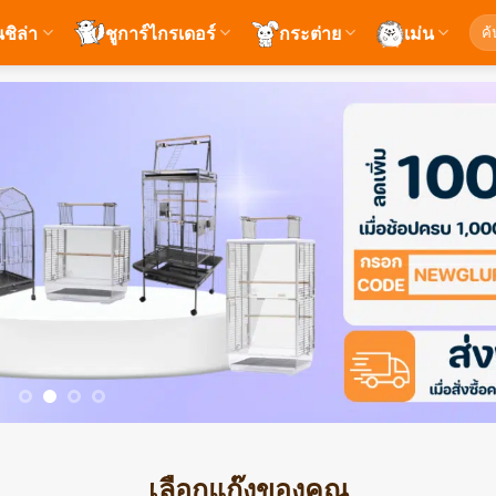
ค้นห
นชิล่า
ชูการ์ไกรเดอร์
กระต่าย
เม่น
เลือกแก๊งของคุณ