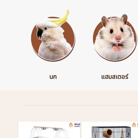
นก
แฮมสเตอร์