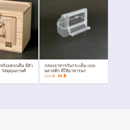
+
 พร้อมคอนยืน มีตัว
กล่องอาหารกันกระเด็น แบบ
 วัสดุคุณภาพดี
พลาสติก ที่ให้อาหารนก
al
Current
Original
Current
110
฿
66
฿
price
price
price
s:
was:
is:
256 ฿.
110 ฿.
66 ฿.