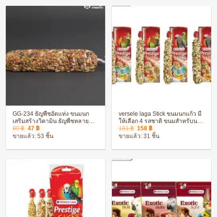
GG-234 ธัญพืชอัดแท่ง ขนมนก
versele laga Stick ขนมนกแก้ว มี
เสริมสร้างวิตามิน ธัญพืชหลาย
ให้เลือก 4 รสชาติ ขนมสำหรับนก
Original
Current
Original
Current
ชนิด เหมาะสำหรับนกขนาดเล็ก
นกพาราคีท นกแก้วปากขอ
80
฿
47
฿
181
฿
158
฿
price
price
price
price
และกลาง
ขายแล้ว: 53 ชิ้น
ขายแล้ว: 31 ชิ้น
was:
is:
was:
is:
80 ฿.
47 ฿.
181 ฿.
158 ฿.