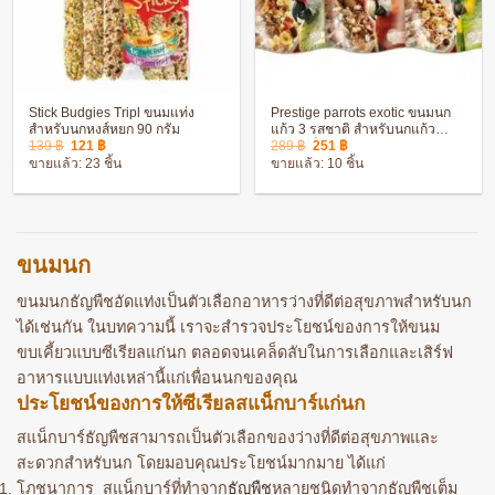
Stick Budgies Tripl ขนมแท่ง
Prestige parrots exotic ขนมนก
สำหรับนกหงส์หยก 90 กรัม
แก้ว 3 รสชาติ สำหรับนกแก้ว
Original
Current
Original
Current
ขนาดเล็ก – ขนาดใหญ่ นกแก้ว
139
฿
121
฿
289
฿
251
฿
price
price
price
price
นกค๊อกคาเทล นกแอฟริกันเกรย์
ขายแล้ว: 23 ชิ้น
ขายแล้ว: 10 ชิ้น
was:
is:
was:
is:
139 ฿.
121 ฿.
289 ฿.
251 ฿.
ขนมนก
ขนมนกธัญพืชอัดแท่งเป็นตัวเลือกอาหารว่างที่ดีต่อสุขภาพสำหรับนก
ได้เช่นกัน ในบทความนี้ เราจะสำรวจประโยชน์ของการให้ขนม
ขบเคี้ยวแบบซีเรียลแก่นก ตลอดจนเคล็ดลับในการเลือกและเสิร์ฟ
อาหารแบบแท่งเหล่านี้แก่เพื่อนนกของคุณ
ประโยชน์ของการให้ซีเรียลสแน็กบาร์แก่นก
สแน็กบาร์ธัญพืชสามารถเป็นตัวเลือกของว่างที่ดีต่อสุขภาพและ
สะดวกสำหรับนก โดยมอบคุณประโยชน์มากมาย ได้แก่
โภชนาการ สแน็กบาร์ที่ทำจาก
ธัญพืช
หลายชนิดทำจากธัญพืชเต็ม