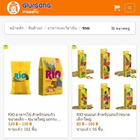
ข้าม
ไป
ยัง
เนื้อหา
หน้าหลัก
/
สินค้านก
/
อาหารและวิตามิน
/
ขนม
หมวดหมู่
RIO อาหารไข่ สำหรักนกแก้ว
RIO ขนมนก สำหรับนกแก้วขนาด
ขนาดเล็ก – ขนาดใหญ่ นกกระตั้ว
เล็ก-ใหญ่
Price
Price
นกคอนัวร์ นกหงส์หยก นก
120
฿
–
130
฿
80
฿
–
100
฿
range:
range:
เลิฟเบิร์ด
ขายแล้ว: 161 ชิ้น
ขายแล้ว: 56 ชิ้น
120 ฿
80 ฿
through
through
130 ฿
100 ฿