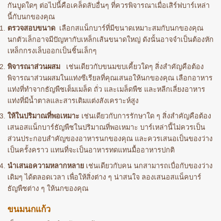
กันบูดใดๆ ต่อไปนี้คือเคล็ดลับอื่นๆ ที่ควรพิจารณาเมื่อเสิร์ฟบาร์เหล่า
นี้กับนกของคุณ
ตรวจสอบขนาด
เลือกสแน็กบาร์ที่มีขนาดเหมาะสมกับนกของคุณ
นกตัวเล็กอาจมีปัญหากับเหล็กเส้นขนาดใหญ่ ดังนั้นอาจจำเป็นต้องหัก
เหล็กกรงเล็บออกเป็นชิ้นเล็กๆ
พิจารณาส่วนผสม
เช่นเดียวกับขนมขบเคี้ยวใดๆ สิ่งสำคัญคือต้อง
พิจารณาส่วนผสมในแท่งซีเรียลที่คุณเสนอให้นกของคุณ เลือกอาหาร
แท่งที่ทำจากธัญพืชเต็มเมล็ด ถั่ว และเมล็ดพืช และหลีกเลี่ยงอาหาร
แท่งที่มีน้ำตาลและสารเติมแต่งสังเคราะห์สูง
ให้ในปริมาณที่พอเหมาะ
เช่นเดียวกับการรักษาใด ๆ สิ่งสำคัญคือต้อง
เสนอสแน็กบาร์ธัญพืชในปริมาณที่พอเหมาะ บาร์เหล่านี้ไม่ควรเป็น
ส่วนประกอบสำคัญของอาหารนกของคุณ และควรเสนอเป็นของว่าง
เป็นครั้งคราว แทนที่จะเป็นอาหารทดแทนมื้ออาหารปกติ
นำเสนอความหลากหลาย
เช่นเดียวกับคน นกสามารถเบื่อกับของว่าง
เดิมๆ ได้ตลอดเวลา เพื่อให้สิ่งต่าง ๆ น่าสนใจ ลองเสนอสแน็คบาร์
ธัญพืชต่าง ๆ ให้นกของคุณ
ขนมนกแก้ว