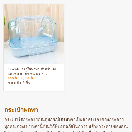
GG-346 กรงใสพกพา สำหรับนก
แก้วขนาดเล็ก-ขนาดกลาง
Price
ประกอบง่าย แข็งแรง ทนทาน
656
฿
–
1,036
฿
range:
ขายแล้ว: 9 ชิ้น
656 ฿
through
1,036 ฿
กระเป๋าพกพา
กระเป๋าใส่กระต่ายเป็น
อุปกรณ์เสริม
ที่จำเป็นสำหรับเจ้าของกระต่าย
ทุกคน กระเป๋าเหล่านี้เป็นวิธีที่ปลอดภัยในการขนย้ายกระต่ายของคุณ