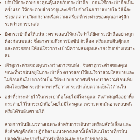
ปรับให้กระต่ายของคุณคุ้นเคยกับกระเป๋าถือ : ก่อนใช้กระเป๋าถือเป็น
ครั้งแรก ให้กระต่ายสำรวจดูและเข้าไปข้างในอย่างสบายใจ วิธีนี้จะ
ช่วยลดความวิตกกังวลหรือความเครียดที่กระต่ายของคุณอาจรู้สึก
ระหว่างการขนส่ง
ยึดกระเป๋าถือให้แน่น : ตรวจสอบให้แน่ใจว่าได้ยึดกระเป๋าถืออย่างถูก
ต้องก่อนขนส่ง ซึ่งอาจรวมถึงการปิดซิป ตัวล็อค หรือแถบตีนตุ๊กแก
และตรวจสอบให้แน่ใจว่ากระเป๋ามีความสมดุลและรองรับอย่างเหมาะ
สม
เฝ้าดูกระต่ายของคุณระหว่างการขนส่ง : จับตาดูกระต่ายของคุณ
ขณะที่พวกมันอยู่ในกระเป๋าหิ้ว ตรวจสอบให้แน่ใจว่าสวมใส่สบายและ
ไม่ร้อนเกินไป หากจำเป็น ให้ระบายอากาศหรือระบายความร้อนเพิ่ม
เติมโดยเปิดกระเป๋าพกพาหรือวางกระเป๋าเก็บความเย็นไว้ด้านใน
อย่าทิ้งกระต่ายไว้ในกระเป๋าถือโดยไม่มีใครดูแล: สิ่งสำคัญคืออย่าทิ้ง
กระต่ายไว้ในกระเป๋าถือโดยไม่มีใครดูแล เพราะพวกมันอาจหลบหนี
หรือได้รับอันตรายได้
สายการบินมีแนวทางเฉพาะสำหรับการเดินทางพร้อมสัตว์เลี้ยง และ
สิ่งสำคัญคือต้องปฏิบัติตามแนวทางเหล่านี้เพื่อให้แน่ใจว่าเที่ยวบิน
ปลอดภัยและราบรื่นสำหรับทั้งคุณและกระต่ายของคุณ