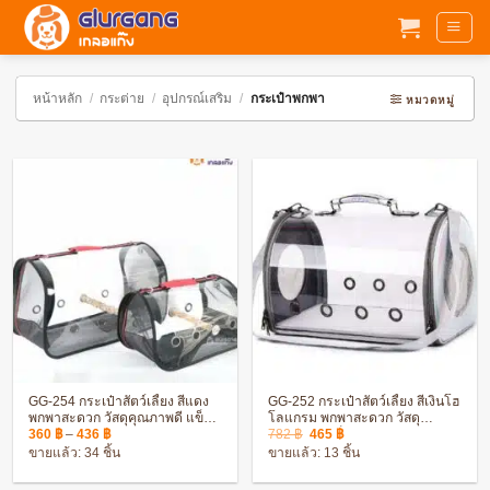
ข้าม
ไป
ยัง
เนื้อหา
หน้าหลัก
/
กระต่าย
/
อุปกรณ์เสริม
/
กระเป๋าพกพา
หมวดหมู่
GG-254 กระเป๋าสัตว์เลี้ยง สีแดง
GG-252 กระเป๋าสัตว์เลี้ยง สีเงินโฮ
พกพาสะดวก วัสดุคุณภาพดี แข็ง
โลแกรม พกพาสะดวก วัสดุ
Price
Original
Current
แรง ทนทาน
คุณภาพดี แข็งแรง ทนทาน
360
฿
–
436
฿
782
฿
465
฿
range:
price
price
ขายแล้ว: 34 ชิ้น
ขายแล้ว: 13 ชิ้น
360 ฿
was:
is:
through
782 ฿.
465 ฿.
436 ฿