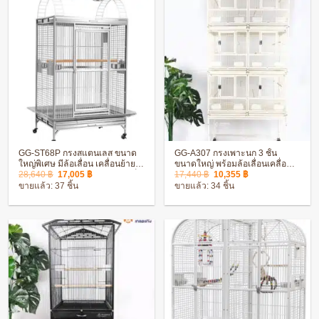
GG-ST68P กรงสแตนเลส ขนาด
GG-A307 กรงเพาะนก 3 ชั้น
ใหญ่พิเศษ มีล้อเลื่อน เคลื่อนย้าย
ขนาดใหญ่ พร้อมล้อเลื่อนเคลื่อน
Original
Current
Original
Current
สะดวก พร้อมอุปกรณ์ครบชุด แข็ง
ย้ายสะดวก เคลือบกับกันสนิม
28,640
฿
17,005
฿
17,440
฿
10,355
฿
price
price
price
price
แรง ทนทาน
ขายแล้ว: 37 ชิ้น
ขายแล้ว: 34 ชิ้น
was:
is:
was:
is:
28,640 ฿.
17,005 ฿.
17,440 ฿.
10,355 ฿.