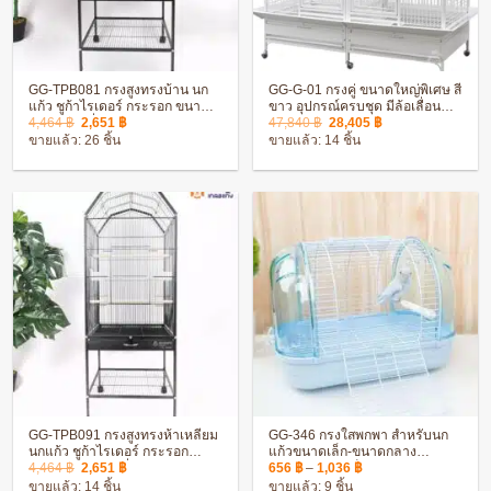
GG-TPB081 กรงสูงทรงบ้าน นก
GG-G-01 กรงคู่ ขนาดใหญ่พิเศษ สี
แก้ว ชูก้าไรเดอร์ กระรอก ขนาด
ขาว อุปกรณ์ครบชุด มีล้อเลื่อน
Original
Current
Original
Current
ใหญ่ มีล้อเลื่อน เคลือบกันสนิม
พร้อมถาดกันเศษอาหาร
4,464
฿
2,651
฿
47,840
฿
28,405
฿
price
price
price
price
ประกอบง่าย
ขายแล้ว: 26 ชิ้น
ขายแล้ว: 14 ชิ้น
was:
is:
was:
is:
4,464 ฿.
2,651 ฿.
47,840 ฿.
28,405 ฿.
GG-TPB091 กรงสูงทรงห้าเหลี่ยม
GG-346 กรงใสพกพา สำหรับนก
นกแก้ว ชูก้าไรเดอร์ กระรอก
แก้วขนาดเล็ก-ขนาดกลาง
Original
Current
Price
ขนาดใหญ่ มีล้อเลื่อน เคลือบกัน
ประกอบง่าย แข็งแรง ทนทาน
4,464
฿
2,651
฿
656
฿
–
1,036
฿
price
price
range:
สนิม ประกอบง่าย
ขายแล้ว: 14 ชิ้น
ขายแล้ว: 9 ชิ้น