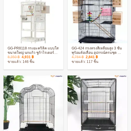
GG-PR8118 กรงอะคริลิค แบบใส
GG-424 กรงทรงสี่เหลี่ยมสูง 3 ชั้น
ขนาดใหญ่ นกแก้ว ชูก้าไรเดอร์
พร้อมล้อเลื่อน อุปกรณ์ครบชุด ติด
Original
Current
Original
Current
กระรอก มีคอนด้านบน พร้อมล้อ
ตั้งง่าย
8,350
฿
4,931
฿
4,784
฿
2,841
฿
price
price
price
price
เลื่อน
ขายแล้ว: 146 ชิ้น
ขายแล้ว: 117 ชิ้น
was:
is:
was:
is:
8,350 ฿.
4,931 ฿.
4,784 ฿.
2,841 ฿.