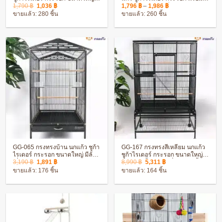
Original
Current
Price
เคลือบกันสนิม ประกอบง่าย
อุปกรณ์ครบชุด แข็งแรง ทนทาน
1,790
฿
1,036
฿
1,796
฿
–
1,986
฿
price
price
range:
ขายแล้ว: 280 ชิ้น
ขายแล้ว: 260 ชิ้น
was:
is:
1,796 ฿
1,790 ฿.
1,036 ฿.
through
1,986 ฿
GG-065 กรงทรงบ้าน นกแก้ว ชูก้า
GG-167 กรงทรงสี่เหลี่ยม นกแก้ว
ไรเดอร์ กระรอก ขนาดใหญ่ มีล้อ
ชูก้าไรเดอร์ กระรอก ขนาดใหญ่
Original
Current
Original
Current
เลื่อน เคลือบกันสนิม ประกอบง่าย
พร้อมขาตั้งกรงล้อเลื่อน และชั้น
3,190
฿
1,891
฿
8,990
฿
5,311
฿
price
price
price
price
วางของ
ขายแล้ว: 176 ชิ้น
ขายแล้ว: 164 ชิ้น
was:
is:
was:
is:
3,190 ฿.
1,891 ฿.
8,990 ฿.
5,311 ฿.