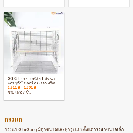
was:
is:
656 ฿
4,464 ฿.
2,651 ฿.
through
1,036 ฿
GG-059 กรงอะคริลิค 1 ชั้น นก
แก้ว ชูก้าไรเดอร์ กระรอก พร้อม
Price
อุปกรณ์ครบชุด แข็งแรง ทนทาน
1,511
฿
–
1,701
฿
range:
ขายแล้ว: 7 ชิ้น
1,511 ฿
through
1,701 ฿
กรงนก
กรงนก GlurGang มีทุกขนาดและทุกรูปแบบตั้งแต่
กรงนกขนาดเล็ก