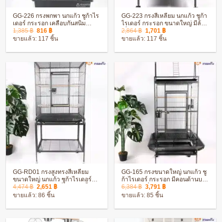
GG-226 กรงพกพา นกแก้ว ชูก้าไร
GG-223 กรงสี่เหลี่ยม นกแก้ว ชูก้า
เดอร์ กระรอก เคลือบกันสนิม
ไรเดอร์ กระรอก ขนาดใหญ่ มีล้อ
Original
Current
Original
Current
ประกอบง่าย พร้อมอุปกรณ์ครบชุด
เลื่อน เคลือบกันสนิม ประกอบง่าย
1,385
฿
816
฿
2,864
฿
1,701
฿
price
price
price
price
ขายแล้ว: 117 ชิ้น
ขายแล้ว: 117 ชิ้น
was:
is:
was:
is:
1,385 ฿.
816 ฿.
2,864 ฿.
1,701 ฿.
GG-RD01 กรงสูงทรงสี่เหลี่ยม
GG-165 กรงขนาดใหญ่ นกแก้ว ชู
ขนาดใหญ่ นกแก้ว ชูก้าไรเดอร์
ก้าไรเดอร์ กระรอก มีคอนด้านบน
Original
Current
Original
Current
กระรอก พร้อมล้อเลื่อน และชั้น
พร้อมล้อเลื่อน และถาดกันเศษ
4,474
฿
2,651
฿
6,384
฿
3,791
฿
price
price
price
price
วางของ
อาหาร
ขายแล้ว: 86 ชิ้น
ขายแล้ว: 85 ชิ้น
was:
is:
was:
is:
4,474 ฿.
2,651 ฿.
6,384 ฿.
3,791 ฿.