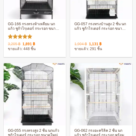
GG-166 กรงทรงห้าเหลี่ยม นก
GG-057 กรงทรงบ้านสูง 2 ชั้น นก
แก้ว ชูก้าไรเดอร์ กระรอก ขนาด
แก้ว ชูก้าไรเดอร์ กระรอก ขนาด
ใหญ่ มีล้อเลื่อน เคลือบกันสนิม
ใหญ่ เคลือบกันสนิม ประกอบง่าย
ประกอบง่าย
ให้คะแนน
Original
Current
Original
Current
3,205
฿
1,891
฿
1,904
฿
1,131
฿
price
price
price
price
5
ตั้งแต่ 1-
ขายแล้ว: 448 ชิ้น
ขายแล้ว: 291 ชิ้น
was:
is:
was:
is:
5 คะแนน
3,205 ฿.
1,891 ฿.
1,904 ฿.
1,131 ฿.
GG-055 กรงทรงสูง 2 ชั้น นกแก้ว
GG-062 กรงอะคริลิค 2 ชั้น นก
ชูก้าไรเดอร์ กระรอก ขนาดใหญ่
แก้ว ชูก้าไรเดอร์ กระรอก พร้อม