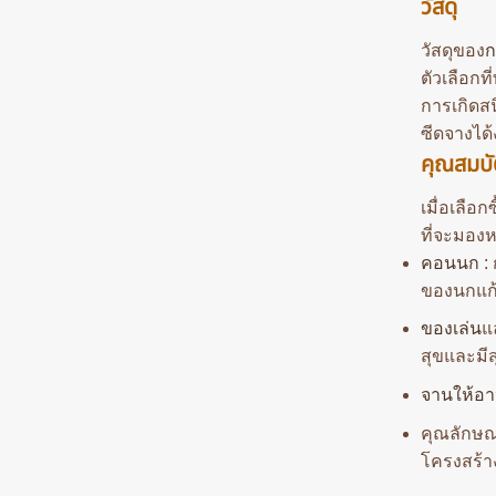
วัสดุ
วัสดุของ
ก
ตัวเลือก
การเกิดส
ซีดจางได้
คุณสมบั
เมื่อเลือ
ที่จะมองห
คอนนก
: 
ของนกแก้
ของเล่น
แ
สุขและมีส
จานให้อ
คุณลักษณะ
โครงสร้า