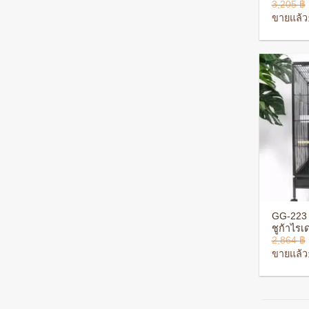
ให้คะแ
3,205
฿
5
ตั้งแต
ขายแล้ว:
5 คะแ
+
GG-223 ก
ชูก้าไร
2,864
฿
ใหญ่ มีล้
สนิม ปร
ขายแล้ว: