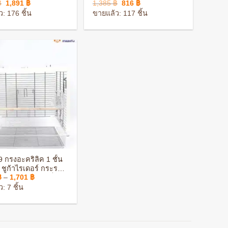
Original
Current
Original
Current
฿
1,891
฿
1,385
฿
816
฿
price
price
price
price
: 176 ชิ้น
ขายแล้ว: 117 ชิ้น
was:
is:
was:
is:
3,190 ฿.
1,891 ฿.
1,385 ฿.
816 ฿.
 กรงอะคริลิค 1 ชั้น
 ชูก้าไรเดอร์ กระรอก
Price
฿
–
1,701
฿
ุปกรณ์ครบชุด แข็ง
range:
นทาน
: 7 ชิ้น
1,511 ฿
through
1,701 ฿