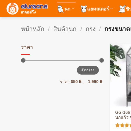
ข้าม
นก
แฮมสเตอร์
ชิ
ไป
ยัง
เนื้อหา
หน้าหลัก
/
สินค้านก
/
กรง
/
กรงขนาดเ
ราคา
ราคา
ราคา
คัดกรอง
ต่ำ
สูงสุด
สุด
ราคา
650 ฿
—
1,990 ฿
+
GG-166 
นกแก้ว 
ขนาดใหญ่
กันสนิม