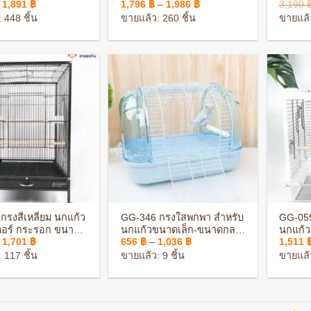
นน
Original
Current
Price
1,891
฿
1,796
฿
–
1,986
฿
3,190
price
price
range:
่ 1-
 448 ชิ้น
ขายแล้ว: 260 ชิ้น
ขายแล้ว
was:
is:
1,796 ฿
นน
3,205 ฿.
1,891 ฿.
through
1,986 ฿
+
+
รงสี่เหลี่ยม นกแก้ว
GG-346 กรงใสพกพา สำหรับ
GG-059
เดอร์ กระรอก ขนาด
นกแก้วขนาดเล็ก-ขนาดกลาง
นกแก้ว
Original
Current
Price
1,701
฿
656
฿
–
1,036
฿
1,511
อเลื่อน เคลือบกัน
ประกอบง่าย แข็งแรง ทนทาน
พร้อมอ
price
price
range:
ะกอบง่าย
แรง ท
 117 ชิ้น
ขายแล้ว: 9 ชิ้น
ขายแล้ว
was:
is:
656 ฿
2,864 ฿.
1,701 ฿.
through
1,036 ฿