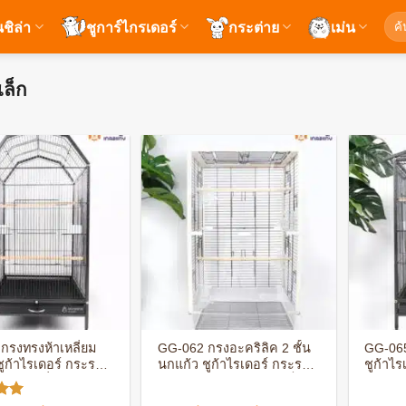
ค้นห
นชิล่า
ชูการ์ไกรเดอร์
กระต่าย
เม่น
ล็ก
+
+
กรงทรงห้าเหลี่ยม
GG-062 กรงอะคริลิค 2 ชั้น
GG-065
ชูก้าไรเดอร์ กระรอก
นกแก้ว ชูก้าไรเดอร์ กระรอก
ชูก้าไ
 มีล้อเลื่อน เคลือบ
พร้อมอุปกรณ์ครบชุด แข็ง
ใหญ่ มี
 ประกอบง่าย
แรง ทนทาน
สนิม ป