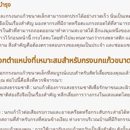
บำรุง
วิตและกรงนกแก้วขนาดเล็กสามารถสกปรกได้อย่างรวดเร็ว นั่นเป็น
ยจึงเป็นเรื่องสำคัญ มองหากรงที่มีถาดหรือตะแกรงถอดได้ที่สา
รในตัวที่สามารถถอดออกมาทำความสะอาดได้
อีกแง่มุมหนึ่งข
กล่าวไว้ก่อนหน้านี้ กรงโลหะโดยทั่วไปจะทนทานกว่ากรงพลาสติก แ
็ตาม สิ่งสำคัญคือต้องตรวจสอบกรงของคุณเป็นประจำ และซ่อมแซมห
ือกตำแหน่งที่เหมาะสมสำหรับกรงนกแก้วขนา
ลือกกรงนกแก้วขนาดเล็กที่สมบูรณ์แบบสำหรับสัตว์เลี้ยงของคุณแล้
ณ ต่อไปนี้คือสิ่งที่ควรพิจารณา:
บแสงธรรมชาติ : นกแก้วต้องการแสงธรรมชาติเพื่อรักษาขนและผิวหน
าติส่องถึงจึงเป็นเรื่องสำคัญ หลีกเลี่ยงการวางกรงในแสงแดดโ
ง : นกแก้วไวต่อเสียงรบกวนและอาจเครียดหรือกระสับกระส่ายได้หาก
กสถานที่สำหรับกรงที่ค่อนข้างเงียบ ห่างจากบริเวณบ้านที่มีกิจกรร
งนกแก้วของคุณ : การใช้เวลากับนกแก้วทุกวันเป็นสิ่งสำคัญ ดังนั้น