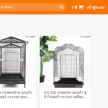
า:
0
฿
เข้าสู่ระบบ
+
 กรงทรงบ้าน นกแก้ว
GG-226 กรงพกพา นกแก้ว ชู
รเดอร์ กระรอก ขนาด
ก้าไรเดอร์ กระรอก เคลือบ
ล้อเลื่อน เคลือบกัน
กันสนิม ประกอบง่าย พร้อม
ระกอบง่าย
อุปกรณ์ครบชุด