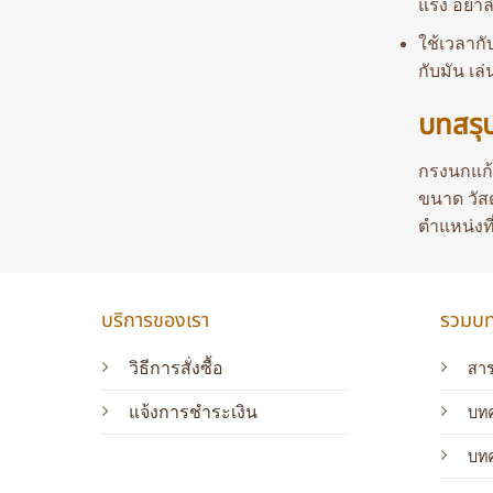
แรง อย่าล
ใช้เวลากั
กับมัน เล
บทสรุ
กรงนกแก้
ขนาด วัส
ตำแหน่งที
บริการของเรา
รวมบทค
วิธีการสั่งซื้อ
สาร
แจ้งการชำระเงิน
บทค
บท