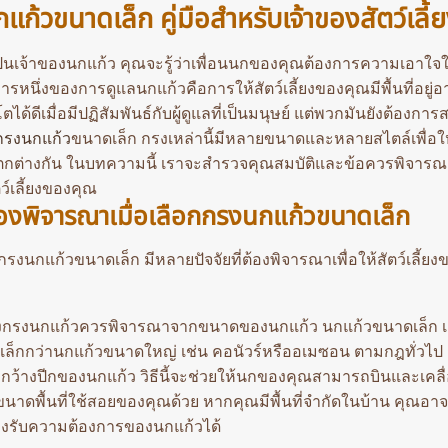
ก้วขนาดเล็ก คู่มือสำหรับเจ้าของสัตว์เลี้
็นเจ้าของนกแก้ว คุณจะรู้ว่าเพื่อนนกของคุณต้องการความเอาใจใ
การหนึ่งของการดูแลนกแก้วคือการให้สัตว์เลี้ยงของคุณมีพื้นที่อยู่
โตได้ดีเมื่อมีปฏิสัมพันธ์กับผู้ดูแลที่เป็นมนุษย์ แต่พวกมันยังต้องก
กรงนกแก้ว
ขนาดเล็ก กรงเหล่านี้มีหลายขนาดและหลายสไตล์เพื่อ
แตกต่างกัน ในบทความนี้ เราจะสำรวจคุณสมบัติและข้อควรพิจารณาต
ว์เลี้ยงของคุณ
่ต้องพิจารณาเมื่อเลือกกรงนกแก้วขนาดเล็ก
งกรงนกแก้วขนาดเล็ก มีหลายปัจจัยที่ต้องพิจารณาเพื่อให้สัตว์เลี้ยงของค
รงนกแก้วควรพิจารณาจากขนาดของนกแก้ว นกแก้วขนาดเล็ก เช่น
ล็กกว่านกแก้วขนาดใหญ่ เช่น คอนัวร์หรืออเมซอน ตามกฎทั่วไป
ว้างปีกของนกแก้ว วิธีนี้จะช่วยให้นกของคุณสามารถบินและเคลื
าดพื้นที่ใช้สอยของคุณด้วย หากคุณมีพื้นที่จำกัดในบ้าน คุณอาจ
องรับความต้องการของนกแก้วได้