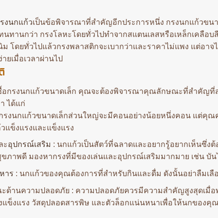
รงนกแก้ว
เป็นข้อพิจารณาที่สำคัญอีกประการหนึ่ง กรงนกแก้วข
ที่ทนทานกว่า กรงโลหะโดยทั่วไปทำจากสแตนเลสหรือเหล็กเคลือบสีฝ
นิม โดยทั่วไปแล้วกรงพลาสติกจะเบากว่าและราคาไม่แพง แต่อาจไ
ง่ายเมื่อเวลาผ่านไป
ติ
กซื้อกรงนกแก้วขนาดเล็ก คุณจะต้องพิจารณาคุณลักษณะที่สำคัญที่
า ได้แก่
กรงนกแก้วขนาดเล็กส่วนใหญ่จะมีคอนอย่างน้อยหนึ่งคอน แต่คุณควรม
วแข็งแรงและแข็งแรง
ละ
อุปกรณ์เสริม
: นกแก้วเป็นสัตว์ที่ฉลาดและอยากรู้อยากเห็นซึ่ง
ุขภาพดี มองหากรงที่มีของเล่นและอุปกรณ์เสริมมากมาย เช่น บันไ
าหาร
: นกแก้วของคุณต้องการที่สำหรับกินและดื่ม ดังนั้นอย่าลืมเล
ด้านความปลอดภัย : ความปลอดภัยควรมีความสำคัญสูงสุดเมื่อพูดถ
งแข็งแรง วัสดุปลอดสารพิษ และตัวล็อกแน่นหนาเพื่อให้นกของคุ