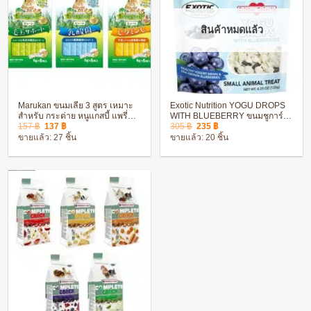
สินค้าหมดแล้ว
Marukan ขนมเลีย 3 สูตร เหมาะ
Exotic Nutrition YOGU DROPS
สำหรับ กระต่าย หนูแกสบี้ แพรี่ด็
WITH BLUEBERRY ขนมชูการ์
Original
Current
Original
Current
อก
ไกลเดอร์ ชินชิล่า
157
฿
137
฿
305
฿
235
฿
price
price
price
price
ขายแล้ว: 27 ชิ้น
ขายแล้ว: 20 ชิ้น
was:
is:
was:
is:
157 ฿.
137 ฿.
305 ฿.
235 ฿.