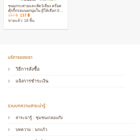
ขนมกระต่ายและสัตว์เลี้ยง คร๊อค
คุ๊กกี้กรอบนอกนุ่มใน มีให้เลือก 5
Original
Current
รสชาติ สำหรับสัตว์เลี้ยงฟันแทะ
157
฿
137
฿
price
price
ขายแล้ว: 18 ชิ้น
was:
is:
157 ฿.
137 ฿.
บริการของเรา
วิธีการสั่งซื้อ
แจ้งการชำระเงิน
รวมบทความสาระน่ารู้
สาระน่ารู้ : ชุมชนเกลอแก๊ง
บทความ : นกแก้ว