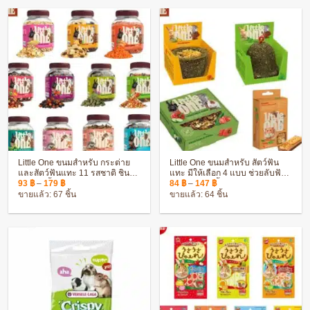
Little One ขนมสำหรับ กระต่าย
Little One ขนมสำหรับ สัตว์ฟัน
และสัตว์ฟันแทะ 11 รสชาติ ชินชิ
แทะ มีให้เลือก 4 แบบ ช่วยลับฟัน
Price
Price
ล่า แกสบี้ แฮมสเตอร์
ชินชิล่า แกสบี้ แฮมสเตอร์
93
฿
–
179
฿
84
฿
–
147
฿
range:
range:
ขายแล้ว: 67 ชิ้น
ขายแล้ว: 64 ชิ้น
93 ฿
84 ฿
through
through
179 ฿
147 ฿