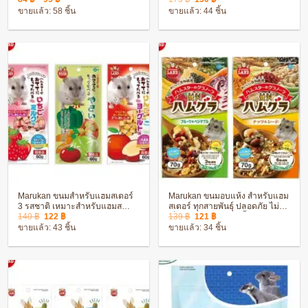
range:
price
price
ขายแล้ว: 58 ชิ้น
ขายแล้ว: 44 ชิ้น
84 ฿
was:
is:
through
173 ฿.
150 ฿.
95 ฿
Marukan ขนมสำหรับแฮมสเตอร์
Marukan ขนมอบแห้ง สำหรับแฮม
3 รสชาติ เหมาะสำหรับแฮมส
สเตอร์ ทุกสายพันธุ์ ปลอดภัย ไม่
Original
Current
Original
Current
เตอร์ทุกสายพันธุ์
เป็นอันตรายต่อสัตว์เลี้ยง
140
฿
122
฿
139
฿
121
฿
price
price
price
price
ขายแล้ว: 43 ชิ้น
ขายแล้ว: 34 ชิ้น
was:
is:
was:
is:
140 ฿.
122 ฿.
139 ฿.
121 ฿.