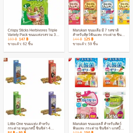
Crispy Sticks Herbivores Triple
Marukan ขนมเลีย มี 7 รสชาติ
Variety Pack ขนมแท่งรสรวม 3
สำหรับสัตว์ฟันแทะ กระต่าย ชินชิ
Original
Current
Original
Current
รส ขนมสำหรับเเทะเล่นลับฟัน
ล่า แกสบี้ แฮมสเตอร์
169
฿
147
฿
144
฿
125
฿
price
price
price
price
กระต่าย ชินชิล่า
ขายแล้ว: 62 ชิ้น
ขายแล้ว: 59 ชิ้น
was:
is:
was:
is:
169 ฿.
147 ฿.
144 ฿.
125 ฿.
Little One ขนมแท่ง สำหรับ
Marukan ขนมเยลลี่ สำหรับสัตว์
กระต่าย หนูแกสบี้ ชินชิล่า 4
ฟันแทะ กระต่าย ชินชิล่า แกสบี้
Price
Original
Current
รสชาติ ช่วยลับฟัน
แฮมสเตอร์
84
฿
–
95
฿
173
฿
150
฿