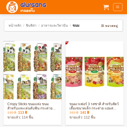
ข้าม
ไป
ยัง
เนื้อหา
หน้าหลัก
/
ชินชิล่า
/
อาหารและวิตามิน
/
ขนม
หมวดหมู่
Crispy Sticks ขนมแท่ง ขนม
ขนมเวเฟอร์ 3 รสชาติ สำหรับสัตว์
สำหรับเเทะเล่นลับฟัน กระต่าย
เลี้ยงขนาดเล็ก กระต่าย แฮมส
Original
Current
Original
Current
ชินชิล่า แฮมสเตอร์
เตอร์
130
฿
113
฿
162
฿
141
฿
price
price
price
price
ขายแล้ว: 114 ชิ้น
ขายแล้ว: 112 ชิ้น
was:
is:
was:
is:
130 ฿.
113 ฿.
162 ฿.
141 ฿.