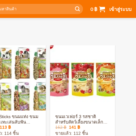
า:
0
฿
เข้าสู่ระบบ
+
 Sticks ขนมแท่ง ขนม
ขนมเวเฟอร์ 3 รสชาติ
เเทะเล่นลับฟัน
สำหรับสัตว์เลี้ยงขนาดเล็ก
Original
Current
Original
Current
113
฿
162
฿
141
฿
ย ชินชิล่า แฮมสเตอร์
กระต่าย แฮมสเตอร์
price
price
price
price
: 114 ชิ้น
ขายแล้ว: 112 ชิ้น
was:
is:
was:
is: