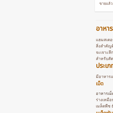
p
ขายแล้ว:
w
3
อาหาร
แฮมสเตอร์เ
สิ่งสำคัญ
จะเจาะลึก
สำหรับสัต
ประเภ
มีอาหารแ
เม็ด
อาหารเม็
ร่างเหมื
เมล็ดพืช 