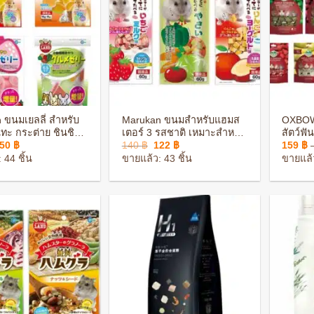
+
+
 ขนมเยลลี่ สำหรับ
Marukan ขนมสำหรับแฮมส
OXBOW
แทะ กระต่าย ชินชิล่า
เตอร์ 3 รสชาติ เหมาะสำหรับ
สัตว์ฟั
riginal
Current
Original
Current
150
฿
140
฿
122
฿
159
฿
ฮมสเตอร์
แฮมสเตอร์ทุกสายพันธุ์
หนูแฮม
rice
price
price
price
 44 ชิ้น
ขายแล้ว: 43 ชิ้น
ขายแล้ว
as:
is:
was:
is:
73 ฿.
150 ฿.
140 ฿.
122 ฿.