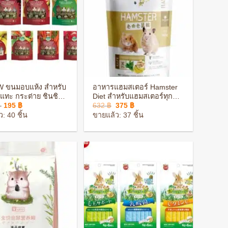
+
 ขนมอบแห้ง สำหรับ
อาหารแฮมสเตอร์ Hamster
นแทะ กระต่าย ชินชิล่า
Diet สำหรับแฮมสเตอร์ทุก
Price
Original
Current
–
195
฿
632
฿
375
฿
สเตอร์
สายพันธุ์ สารอาหารครบถ้วน
range:
price
price
: 40 ชิ้น
ขายแล้ว: 37 ชิ้น
159 ฿
was:
is:
through
632 ฿.
375 ฿.
195 ฿