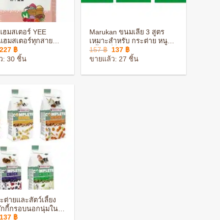
+
แฮมสเตอร์ YEE
Marukan ขนมเลีย 3 สูตร
แฮมสเตอร์ทุกสาย
เหมาะสำหรับ กระต่าย หนูแก
Original
Current
Original
Current
227
฿
157
฿
137
฿
 ได้รับสารอาหารครบ
สบี้ แพรี่ด็อก
price
price
price
price
: 30 ชิ้น
ขายแล้ว: 27 ชิ้น
was:
is:
was:
is:
382 ฿.
227 ฿.
157 ฿.
137 ฿.
ต่ายและสัตว์เลี้ยง
๊กกี้กรอบนอกนุ่มใน มี
Original
Current
137
฿
ก 5 รสชาติ สำหรับ