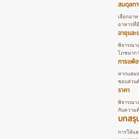
สมดุลทา
เลือกอาหา
อาหารที่
อายุและ
พิจารณาอ
โภชนาการท
การแพ้อ
หากแฮมสเ
ชอบส่วนต
ราคา
พิจารณาง
กับความ
บทสรุ
การให้แฮ