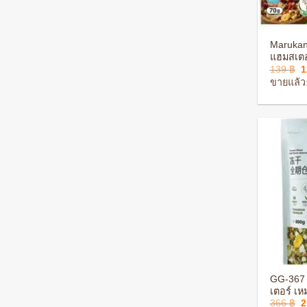
+
Marukan
แฮมสเตอร
O
139
฿
ปลอดภัย 
p
สัตว์เลี้ย
ขายแล้ว:
w
1
+
GG-367
เตอร์ เ
O
366
฿