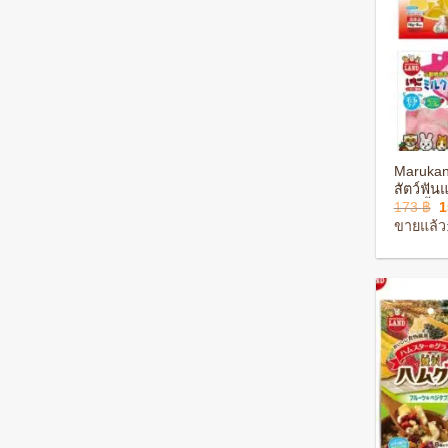
+
Marukan
สัตว์ฟัน
O
173
฿
แกสบี้ แ
p
ขายแล้ว:
w
1