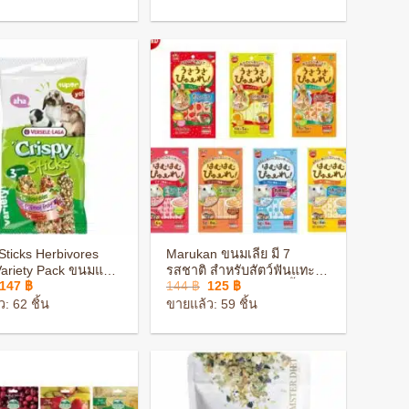
130 ฿.
113 ฿.
162 ฿.
141 ฿.
+
Sticks Herbivores
Marukan ขนมเลีย มี 7
Variety Pack ขนมแท่ง
รสชาติ สำหรับสัตว์ฟันแทะ
Original
Current
Original
Current
147
฿
144
฿
125
฿
สำหรับเเทะ
กระต่าย ชินชิล่า แกสบี้ แฮม
price
price
price
price
เล่นลับฟัน กระต่าย ชินชิล่า
สเตอร์
: 62 ชิ้น
ขายแล้ว: 59 ชิ้น
was:
is:
was:
is:
169 ฿.
147 ฿.
144 ฿.
125 ฿.