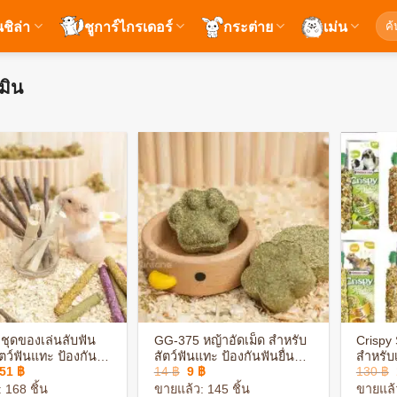
ค้นห
นชิล่า
ชูการ์ไกรเดอร์
กระต่าย
เม่น
มิน
+
+
ชุดของเล่นลับฟัน
GG-375 หญ้าอัดเม็ด สำหรับ
Crispy
ตว์ฟันแทะ ป้องกัน
สัตว์ฟันแทะ ป้องกันฟันยื่น
สำหรับ
Price
Original
Current
51
฿
14
฿
9
฿
130
฿
าว ช่วยลับฟันของ
ยาว กัดแทะสนุก หอมหญ้า
กระต่า
range:
price
price
แทะ
 168 ชิ้น
ขายแล้ว: 145 ชิ้น
ขายแล้ว
33 ฿
was:
is: