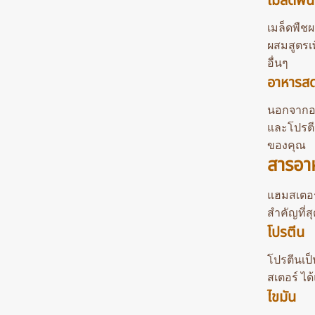
เมล็ดพัน
เมล็ดพืช
ผสมสูตรเพ
อื่นๆ
อาหารส
นอกจากอา
และโปรตี
ของคุณ
สารอา
แฮมสเตอร
สำคัญที่ส
โปรตีน
โปรตีนเป
สเตอร์ ได
ไขมัน