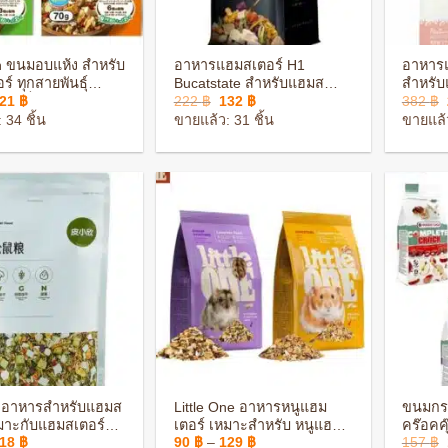
+
+
 ขนมอบแห้ง สำหรับ
อาหารแฮมสเตอร์ H1
อาหาร
์ ทุกสายพันธุ์
Bucatstate สำหรับแฮมส
สำหรับ
riginal
Current
Original
Current
121
฿
222
฿
132
฿
382
฿
ไม่เป็นอันตรายต่อ
เตอร์ทุกสายพันธุ์ สารอาหาร
พันธุ์
rice
price
price
price
ง
ครบถ้วน
ถ้วน
 34 ชิ้น
ขายแล้ว: 31 ชิ้น
ขายแล้ว
as:
is:
was:
is:
39 ฿.
121 ฿.
222 ฿.
132 ฿.
+
+
 อาหารสำหรับแฮมส
Little One อาหารหนูแฮม
ขนมกระ
หมาะกับแฮมสเตอร์ทุก
เตอร์ เหมาะสำหรับ หนูแฮมส
คร๊อคคุ
riginal
Current
Price
218
฿
90
฿
–
129
฿
157
฿
สายพันธุ์ สารอาหารครบถ้วน
เตอร์ทุกสายพันธุ์
ให้เลือ