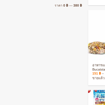
ราคา
0 ฿
—
380 ฿
+
อาหารแฮ
Bucatst
151
฿
–
แฮมสเต
ถ้วน
ขายแล้ว: