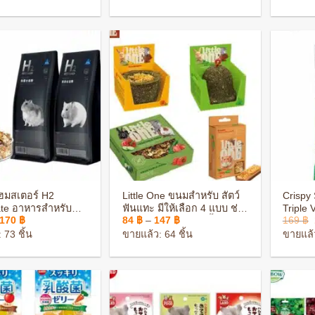
through
14 ฿.
9 ฿.
151 ฿
+
+
มสเตอร์ H2
Little One ขนมสำหรับ สัตว์
Crispy 
ate อาหารสำหรับ
ฟันแทะ มีให้เลือก 4 แบบ ช่วย
Triple 
Price
Price
170
฿
84
฿
–
147
฿
169
฿
อร์ สารอาหารครบ
ลับฟัน ชินชิล่า แกสบี้ แฮมส
รสรวม 3 รส ขนม
range:
range:
เตอร์
 73 ชิ้น
ขายแล้ว: 64 ชิ้น
ขายแล้ว
151 ฿
84 ฿
through
through
170 ฿
147 ฿