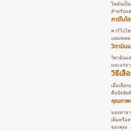
ไขมันเป็
สำหรับแฮม
คาร์โบไ
คาร์โบไฮ
แฮมสเตอร์
วิตามินแ
วิตามินแล
และแร่ธา
วิธีเลื
เมื่อเลื
คือปัจจัย
คุณภาพ
มองหาอาห
เต็มหรือส
ของคุณ