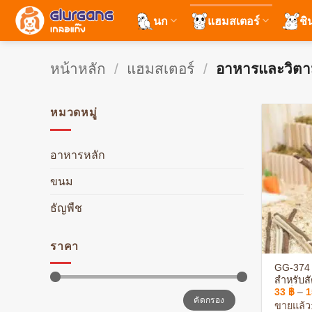
ข้าม
นก
แฮมสเตอร์
ชิ
ไป
ยัง
เนื้อหา
หน้าหลัก
/
แฮมสเตอร์
/
อาหารและวิตา
หมวดหมู่
อาหารหลัก
ขนม
ธัญพืช
+
ราคา
GG-374 
สำหรับสั
33
฿
–
1
ฟันยื่นย
ราคา
ราคา
คัดกรอง
ต่ำ
สูงสุด
สัตว์ฟัน
ขายแล้ว:
สุด