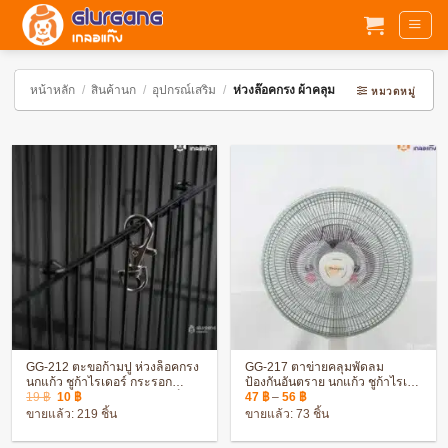
ข้าม
ไป
ยัง
เนื้อหา
หน้าหลัก
/
สินค้านก
/
อุปกรณ์เสริม
/
ห่วงล๊อคกรง ผ้าคลุม
หมวดหมู่
GG-212 ตะขอก้ามปู ห่วงล็อคกรง
GG-217 ตาข่ายคลุมพัดลม
นกแก้ว ชูก้าไรเดอร์ กระรอก
ป้องกันอันตราย นกแก้ว ชูก้าไรเด
Original
Current
Price
ป้องกันกรงเปิด วัสดุอย่างดี แข็ง
อร์ บินเข้าพัดลม ระบายอากาศได้
19
฿
10
฿
47
฿
–
56
฿
price
price
range:
แรง ทนทาน
ดี
ขายแล้ว: 219 ชิ้น
ขายแล้ว: 73 ชิ้น
was:
is:
47 ฿
19 ฿.
10 ฿.
through
56 ฿