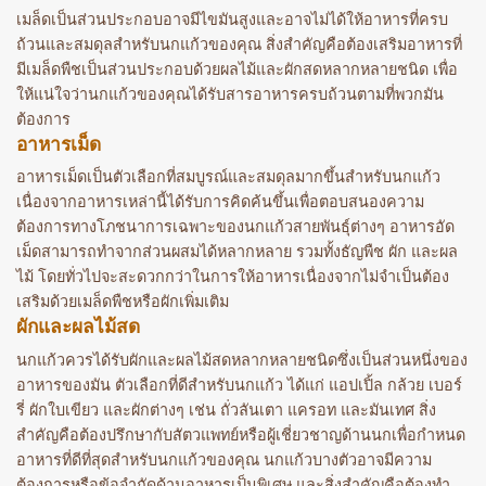
เมล็ดเป็นส่วนประกอบอาจมีไขมันสูงและอาจไม่ได้ให้อาหารที่ครบ
ถ้วนและสมดุลสำหรับนกแก้วของคุณ สิ่งสำคัญคือต้องเสริมอาหารที่
มีเมล็ดพืชเป็นส่วนประกอบด้วยผลไม้และผักสดหลากหลายชนิด เพื่อ
ให้แน่ใจว่านกแก้วของคุณได้รับสารอาหารครบถ้วนตามที่พวกมัน
ต้องการ
อาหารเม็ด
อาหารเม็ดเป็นตัวเลือกที่สมบูรณ์และสมดุลมากขึ้นสำหรับนกแก้ว
เนื่องจากอาหารเหล่านี้ได้รับการคิดค้นขึ้นเพื่อตอบสนองความ
ต้องการทางโภชนาการเฉพาะของนกแก้วสายพันธุ์ต่างๆ อาหารอัด
เม็ดสามารถทำจากส่วนผสมได้หลากหลาย รวมทั้งธัญพืช ผัก และผล
ไม้ โดยทั่วไปจะสะดวกกว่าในการให้อาหารเนื่องจากไม่จำเป็นต้อง
เสริมด้วยเมล็ดพืชหรือผักเพิ่มเติม
ผักและผลไม้สด
นกแก้วควรได้รับผักและผลไม้สดหลากหลายชนิดซึ่งเป็นส่วนหนึ่งของ
อาหารของมัน ตัวเลือกที่ดีสำหรับนกแก้ว ได้แก่ แอปเปิ้ล กล้วย เบอร์
รี่ ผักใบเขียว และผักต่างๆ เช่น ถั่วลันเตา แครอท และมันเทศ สิ่ง
สำคัญคือต้องปรึกษากับสัตวแพทย์หรือผู้เชี่ยวชาญด้านนกเพื่อกำหนด
อาหารที่ดีที่สุดสำหรับนกแก้วของคุณ นกแก้วบางตัวอาจมีความ
ต้องการหรือข้อจำกัดด้านอาหารเป็นพิเศษ และสิ่งสำคัญคือต้องทำ