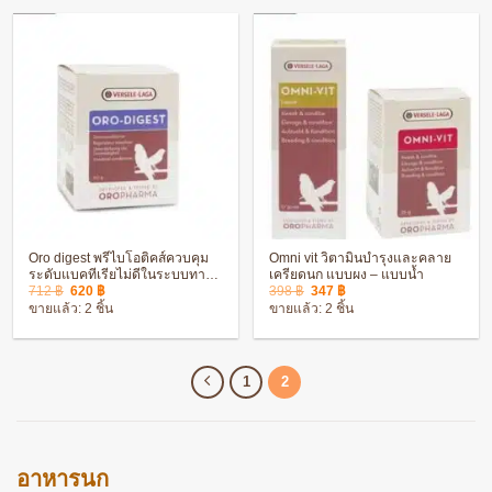
Oro digest พรีไบโอติคส์ควบคุม
Omni vit วิตามินบำรุงและคลาย
ระดับแบคทีเรียไม่ดีในระบบทาง
เครียดนก แบบผง – แบบน้ำ
Original
Current
Original
Current
เดินอาหาร 150 g
712
฿
620
฿
398
฿
347
฿
price
price
price
price
ขายแล้ว: 2 ชิ้น
ขายแล้ว: 2 ชิ้น
was:
is:
was:
is:
712 ฿.
620 ฿.
398 ฿.
347 ฿.
1
2
อาหารนก