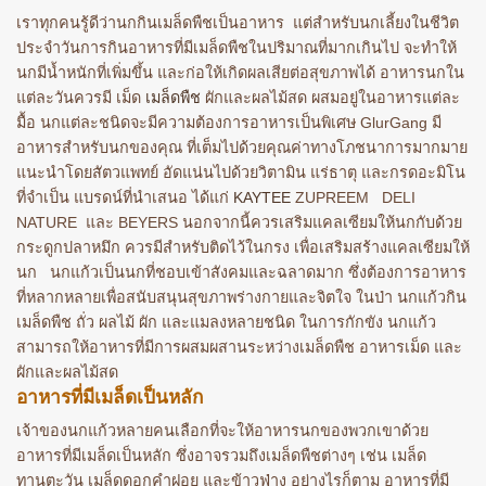
เราทุกคนรู้ดีว่านกกินเมล็ดพืชเป็นอาหาร แต่สำหรับนกเลี้ยงในชีวิต
ประจำวันการกินอาหารที่มีเมล็ดพืชในปริมาณที่มากเกินไป จะทำให้
นกมีน้ำหนักที่เพิ่มขึ้น และก่อให้เกิดผลเสียต่อสุขภาพได้ อาหารนกใน
แต่ละวันควรมี เม็ด
เมล็ดพืช
ผักและผลไม้สด ผสมอยู่ในอาหารแต่ละ
มื้อ นกแต่ละชนิดจะมีความต้องการอาหารเป็นพิเศษ GlurGang มี
อาหารสำหรับนกของคุณ ที่เต็มไปด้วยคุณค่าทางโภชนาการมากมาย
แนะนำโดยสัตวแพทย์ อัดแน่นไปด้วยวิตามิน แร่ธาตุ และกรดอะมิโน
ที่จำเป็น แบรดน์ที่นำเสนอ ได้แก่
KAYTEE
ZUPREEM DELI
NATURE และ BEYERS นอกจากนี้ควรเสริมแคลเซียมให้นกกับด้วย
กระดูกปลาหมึก ควรมีสำหรับติดไว้ในกรง เพื่อเสริมสร้างแคลเซียมให้
นก
นกแก้วเป็นนกที่ชอบเข้าสังคมและฉลาดมาก ซึ่งต้องการอาหาร
ที่หลากหลายเพื่อสนับสนุนสุขภาพร่างกายและจิตใจ ในป่า นกแก้วกิน
เมล็ดพืช ถั่ว ผลไม้ ผัก และแมลงหลายชนิด ในการกักขัง นกแก้ว
สามารถให้อาหารที่มีการผสมผสานระหว่างเมล็ดพืช อาหารเม็ด และ
ผักและผลไม้สด
อาหารที่มีเมล็ดเป็นหลัก
เจ้าของนกแก้วหลายคนเลือกที่จะให้อาหารนกของพวกเขาด้วย
อาหารที่มีเมล็ดเป็นหลัก ซึ่งอาจรวมถึงเมล็ดพืชต่างๆ เช่น เมล็ด
ทานตะวัน เมล็ดดอกคำฝอย และข้าวฟ่าง อย่างไรก็ตาม อาหารที่มี