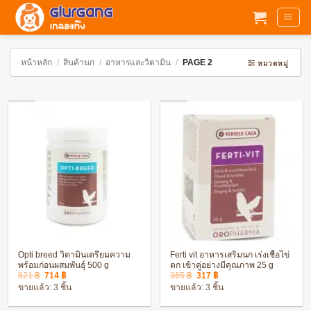
ข้าม
ไป
ยัง
เนื้อหา
หน้าหลัก
/
สินค้านก
/
อาหารและวิตามิน
/
PAGE 2
หมวดหมู่
Opti breed วิตามินเตรียมความ
Ferti vit อาหารเสริมนก เร่งเชื้อไข่
พร้อมก่อนผสมพันธุ์ 500 g
ดก เข้าคู่อย่างมีคุณภาพ 25 g
Original
Current
Original
Current
821
฿
714
฿
365
฿
317
฿
price
price
price
price
ขายแล้ว: 3 ชิ้น
ขายแล้ว: 3 ชิ้น
was:
is:
was:
is:
821 ฿.
714 ฿.
365 ฿.
317 ฿.