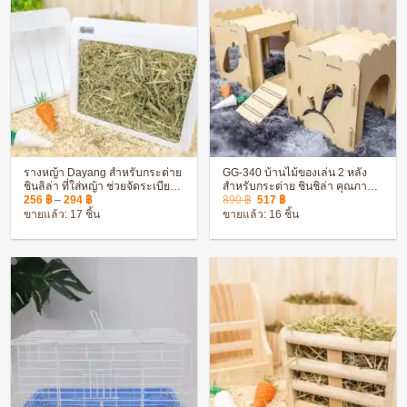
รางหญ้า Dayang สำหรับกระต่าย
GG-340 บ้านไม้ของเล่น 2 หลัง
ชินลิล่า ที่ใส่หญ้า ช่วยจัดระเบียบ
สำหรับกระต่าย ชินชิล่า คุณภาพดี
Price
Original
Current
การกิน หญ้าไม่กระจาย
ตกแต่งกรง สวยงาม
256
฿
–
294
฿
890
฿
517
฿
range:
price
price
ขายแล้ว: 17 ชิ้น
ขายแล้ว: 16 ชิ้น
256 ฿
was:
is:
through
890 ฿.
517 ฿.
294 ฿