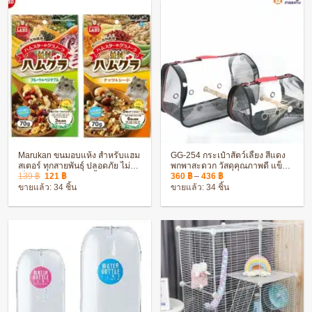
Marukan ขนมอบแห้ง สำหรับแฮม
GG-254 กระเป๋าสัตว์เลี้ยง สีแดง
สเตอร์ ทุกสายพันธุ์ ปลอดภัย ไม่
พกพาสะดวก วัสดุคุณภาพดี แข็ง
Original
Current
Price
เป็นอันตรายต่อสัตว์เลี้ยง
แรง ทนทาน
139
฿
121
฿
360
฿
–
436
฿
price
price
range:
ขายแล้ว: 34 ชิ้น
ขายแล้ว: 34 ชิ้น
was:
is:
360 ฿
139 ฿.
121 ฿.
through
436 ฿