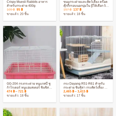
Crispy Muesli Rabbits อาหาร
ขนมกระต่ายและสัตว์เลี้ยง คร๊อค
สำหรับกระต่าย 400g
คุ๊กกี้กรอบนอกนุ่มใน มีให้เลือก 5
Original
Current
Original
Current
รสชาติ สำหรับสัตว์เลี้ยงฟันแทะ
109
฿
95
฿
157
฿
137
฿
price
price
price
price
ขายแล้ว: 20 ชิ้น
ขายแล้ว: 18 ชิ้น
was:
is:
was:
is:
109 ฿.
95 ฿.
157 ฿.
137 ฿.
GG-204 กรงกระต่าย หนูแกสบี้ ชู
กรง Dayang R51-R61 สำหรับ
ก้าไรเดอร์ หนูแฮมสเตอร์ ชินชิล่า
กระต่าย ชินชิล่า กรงสัตว์เลี้ยง มี
Price
Price
มีหลายขนาด เคลือบกับกันสนิม
ล้อเลื่อน ติดตั้ง ประกอบง่าย
474
฿
–
721
฿
2,465
฿
–
3,415
฿
range:
range:
(สีชมพู)
ขายแล้ว: 18 ชิ้น
ขายแล้ว: 17 ชิ้น
474 ฿
2,465 ฿
through
through
721 ฿
3,415 ฿