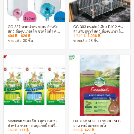
GG-337 ขวดน้ำทรงแบน สำหรับ
GG-303 กรงสัตว์เลี้ยง DIY 2 ชั้น
สัตว์เลี้ยงขนาดเล็ก ขวดให้น้ำ ติด
สำหรับชูการ์ สัตว์เลี้ยงขนาดเล็ก
Price
Original
Current
กรง ติดตั้งง่าย
กรงสัตว์เลี้ยง ติดตั้ง ประกอบง่าย
404
฿
–
626
฿
1,749
฿
1,036
฿
range:
price
price
ขายแล้ว: 30 ชิ้น
ขายแล้ว: 28 ชิ้น
404 ฿
was:
is:
through
1,749 ฿.
1,036 ฿.
626 ฿
Marukan ขนมเลีย 3 สูตร เหมาะ
OXBOW ADULT RABBIT 5LB
สำหรับ กระต่าย หนูแกสบี้ แพรี่ด็
อาหารเม็ดกระต่ายโต
Original
Current
Original
Current
อก
157
฿
137
฿
555
฿
427
฿
price
price
price
price