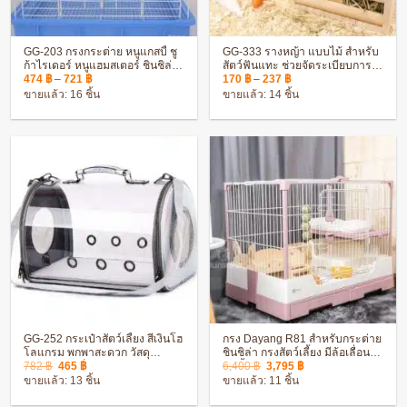
GG-203 กรงกระต่าย หนูแกสบี้ ชู
GG-333 รางหญ้า แบบไม้ สำหรับ
ก้าไรเดอร์ หนูแฮมสเตอร์ ชินชิล่า
สัตว์ฟันแทะ ช่วยจัดระเบียบการ
Price
Price
มีหลายขนาด เคลือบกับกันสนิม (สี
กิน คุณภาพดี
474
฿
–
721
฿
170
฿
–
237
฿
range:
range:
ฟ้า)
ขายแล้ว: 16 ชิ้น
ขายแล้ว: 14 ชิ้น
474 ฿
170 ฿
through
through
721 ฿
237 ฿
GG-252 กระเป๋าสัตว์เลี้ยง สีเงินโฮ
กรง Dayang R81 สำหรับกระต่าย
โลแกรม พกพาสะดวก วัสดุ
ชินชิล่า กรงสัตว์เลี้ยง มีล้อเลื่อน
Original
Current
Original
Current
คุณภาพดี แข็งแรง ทนทาน
ติดตั้ง ประกอบง่าย
782
฿
465
฿
6,400
฿
3,795
฿
price
price
price
price
ขายแล้ว: 13 ชิ้น
ขายแล้ว: 11 ชิ้น
was:
is:
was:
is:
782 ฿.
465 ฿.
6,400 ฿.
3,795 ฿.