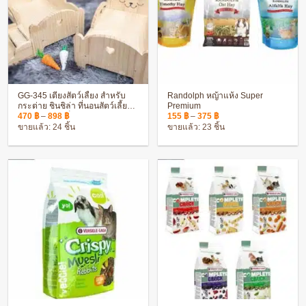
GG-345 เตียงสัตว์เลี้ยง สำหรับ
Randolph หญ้าแห้ง Super​
กระต่าย ชินชิล่า ที่นอนสัตว์เลี้ยง
Premium​
Price
Price
คุณภาพดี ไม่เป็นอันตราย
470
฿
–
898
฿
155
฿
–
375
฿
range:
range:
ขายแล้ว: 24 ชิ้น
ขายแล้ว: 23 ชิ้น
470 ฿
155 ฿
through
through
898 ฿
375 ฿