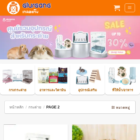
ข้าม
ไป
ยัง
เนื้อหา
กรงกระต่าย
อาหารและวิตามิน
อุปกรณ์เสริม
ที่ให้น้ำ/อาหาร
หน้าหลัก
/
กระต่าย
/
PAGE 2
หมวดหมู่