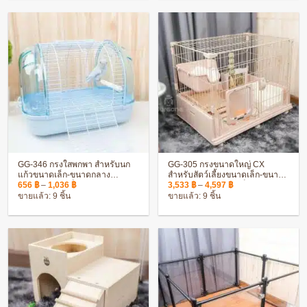
GG-346 กรงใสพกพา สำหรับนก
GG-305 กรงขนาดใหญ่ CX
แก้วขนาดเล็ก-ขนาดกลาง
สำหรับสัตว์เลี้ยงขนาดเล็ก-ขนาด
Price
Price
ประกอบง่าย แข็งแรง ทนทาน
กลาง ประกอบง่าย แข็งแรง
656
฿
–
1,036
฿
3,533
฿
–
4,597
฿
range:
range:
ขายแล้ว: 9 ชิ้น
ขายแล้ว: 9 ชิ้น
656 ฿
3,533 ฿
through
through
1,036 ฿
4,597 ฿