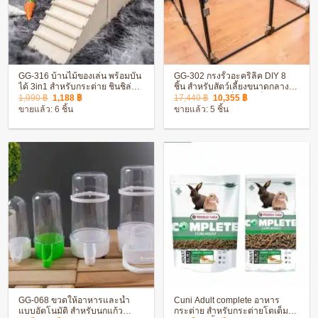
GG-316 บ้านไม้ของเล่น พร้อมบัน
GG-302 กรงรั้วอะคริลิค DIY 8
ได้ 3in1 สำหรับกระต่าย ชินชิล่า
ชิ้น สำหรับสัตว์เลี้ยงขนาดกลาง –
Original
Current
Original
Current
ตกแต่งกรง สวยงาม
ขนาดใหญ่ พับเก็บได้ แข็งแรง
1,990
฿
1,188
฿
17,440
฿
10,355
฿
price
price
price
price
ขายแล้ว: 6 ชิ้น
ขายแล้ว: 5 ชิ้น
was:
is:
was:
is:
1,990 ฿.
1,188 ฿.
17,440 ฿.
10,355 ฿.
GG-068 ขวดให้อาหารและน้ำ
Cuni Adult complete อาหาร
แบบอัตโนมัติ สำหรับนกแก้ว
กระต่าย สำหรับกระต่ายโตเต็มวัย