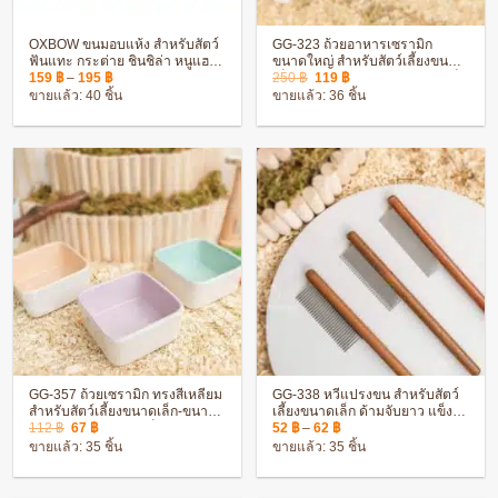
OXBOW ขนมอบแห้ง สำหรับสัตว์
GG-323 ถ้วยอาหารเซรามิก
ฟันแทะ กระต่าย ชินชิล่า หนูแฮม
ขนาดใหญ่ สำหรับสัตว์เลี้ยงขนาด
Price
Original
Current
สเตอร์
เล็ก-ขนาดกลาง เซรามิกหนา แข็ง
159
฿
–
195
฿
250
฿
119
฿
range:
price
price
แรง
ขายแล้ว: 40 ชิ้น
ขายแล้ว: 36 ชิ้น
159 ฿
was:
is:
through
250 ฿.
119 ฿.
195 ฿
GG-357 ถ้วยเซรามิก ทรงสี่เหลี่ยม
GG-338 หวีแปรงขน สำหรับสัตว์
สำหรับสัตว์เลี้ยงขนาดเล็ก-ขนาด
เลี้ยงขนาดเล็ก ด้ามจับยาว แข็ง
Original
Current
Price
กลาง เซรามิกหนา แข็งแรง
แรง ทนทาน
112
฿
67
฿
52
฿
–
62
฿
price
price
range:
ขายแล้ว: 35 ชิ้น
ขายแล้ว: 35 ชิ้น
was:
is:
52 ฿
112 ฿.
67 ฿.
through
62 ฿