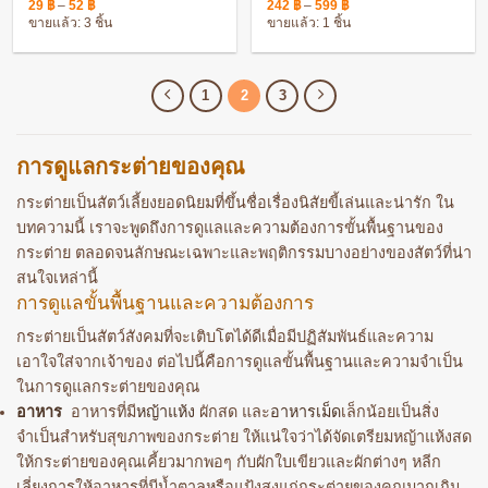
Price
Price
แขวนติดกรงได้ วัสดุคุณภาพดี
6-8 เดือนขึ้นไป
29
฿
–
52
฿
242
฿
–
599
฿
range:
range:
ขายแล้ว: 3 ชิ้น
ขายแล้ว: 1 ชิ้น
29 ฿
242 ฿
through
through
52 ฿
599 ฿
1
2
3
การดูแลกระต่ายของคุณ
กระต่ายเป็นสัตว์เลี้ยงยอดนิยมที่ขึ้นชื่อเรื่องนิสัยขี้เล่นและน่ารัก ใน
บทความนี้ เราจะพูดถึงการดูแลและความต้องการขั้นพื้นฐานของ
กระต่าย ตลอดจนลักษณะเฉพาะและพฤติกรรมบางอย่างของสัตว์ที่น่า
สนใจเหล่านี้
การดูแลขั้นพื้นฐานและความต้องการ
กระต่ายเป็นสัตว์สังคมที่จะเติบโตได้ดีเมื่อมีปฏิสัมพันธ์และความ
เอาใจใส่จากเจ้าของ ต่อไปนี้คือการดูแลขั้นพื้นฐานและความจำเป็น
ในการดูแลกระต่ายของคุณ
อาหาร
อาหารที่มี
หญ้าแห้ง
ผักสด และ
อาหารเม็ด
เล็กน้อยเป็นสิ่ง
จำเป็นสำหรับสุขภาพของกระต่าย ให้แน่ใจว่าได้จัดเตรียมหญ้าแห้งสด
ให้กระต่ายของคุณเคี้ยวมากพอๆ กับผักใบเขียวและผักต่างๆ หลีก
เลี่ยงการให้อาหารที่มีน้ำตาลหรือแป้งสูงแก่กระต่ายของคุณมากเกิน