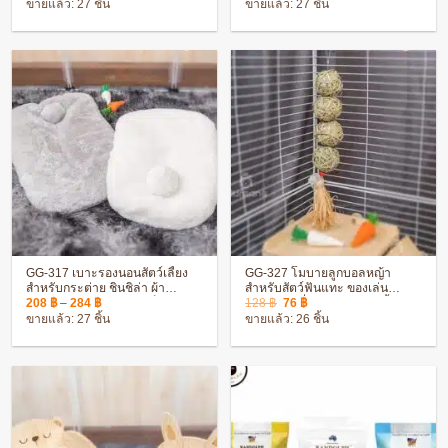
ขายแล้ว: 27 ชิ้น
ขายแล้ว: 27 ชิ้น
was:
is:
was:
is:
157 ฿.
137 ฿.
555 ฿.
427 ฿.
GG-317 เบาะรองนอนสัตว์เลี้ยง
GG-327 โมบายลูกบอลหญ้า
สำหรับกระต่าย ชินชิล่า ผ้า
สำหรับสัตว์ฟันแทะ ของเล่น
Price
Original
Current
คุณภาพดี สัมผัสนุ่ม ไม่แข็ง
กระต่าย กลิ่นหญ้าหอม ติดตั้งง่าย
208
฿
–
284
฿
128
฿
76
฿
range:
price
price
ขายแล้ว: 27 ชิ้น
ขายแล้ว: 26 ชิ้น
208 ฿
was:
is:
through
128 ฿.
76 ฿.
284 ฿