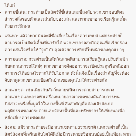
ได้แก่
ความขี้เล่น: กระต่ายเป็นสัตว์ที่ขี้เล่นและขี้สงสัย พวกเขาชอบที่จะ
สำรวจสิ่งรอบตัวและเล่นกับของเล่น และพวกเขาอาจเรียนรู้กลเม็ด
ด้วยการฝึกฝน
เสน่หา: แม้ว่าพวกมันจะมีชื่อเสียงในเรื่องความพยศ แต่กระต่ายก็
สามารถเป็นสัตว์เลี้ยงที่น่ารักได้ พวกเขาอาจสะกิดคุณเพื่อเรียกร้อง
ความสนใจหรือให้ "จูบ" กับคุณด้วยการหยิกที่ใบหน้าของคุณเบาๆ
ความฉลาด: กระต่ายเป็นสัตว์ฉลาดที่สามารถเรียนรู้และปรับตัวเข้า
กับสถานการณ์ใหม่ๆ พวกเขาอาจคิดออกว่าจะเปิดประตูหรือหนีออก
จากกรงได้อย่างไรหากได้รับโอกาส ดังนั้นจึงเป็นเรื่องสำคัญที่จะต้อง
จับตาดูพวกเขาและป้องกันบ้านของคุณไม่ให้กระต่ายกัด
อาณาเขต: เช่นเดียวกับสัตว์หลายชนิด กระต่ายสามารถหวง
อาณาเขตและอาจทำเครื่องหมายอาณาเขตของมันด้วยการพ่น
ปัสสาวะหรือทิ้งมูลไว้ในบางพื้นที่ สิ่งสำคัญคือต้องเฝ้าสังเกต
พฤติกรรมของกระต่ายและจัดหาพื้นที่และทรัพยากรให้เพียงพอเพื่อ
หลีกเลี่ยงความขัดแย้ง
สังคม: แม้ว่ากระต่ายจะมีอาณาเขตตามธรรมชาติ แต่กระต่ายก็เป็น
สัตว์สังคมที่เจริญเติบโตได้ดีเมื่อมีกระต่ายหรือมนุษย์อยู่เป็นเพื่อน หาก