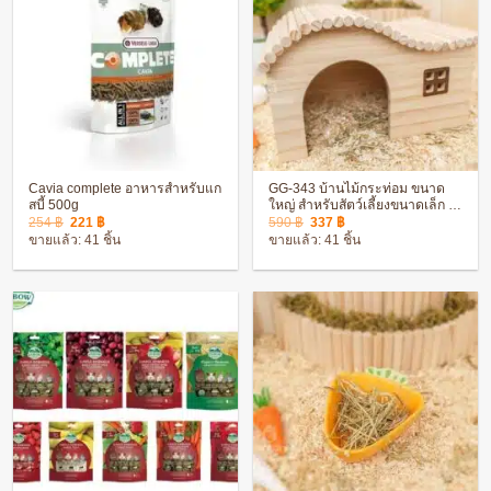
Cavia complete อาหารสำหรับแก
GG-343 บ้านไม้กระท่อม ขนาด
สบี้ 500g
ใหญ่ สำหรับสัตว์เลี้ยงขนาดเล็ก –
Original
Current
Original
Current
ขนาดกลาง ตกแต่งกรง สวยงาม
254
฿
221
฿
590
฿
337
฿
price
price
price
price
ขายแล้ว: 41 ชิ้น
ขายแล้ว: 41 ชิ้น
was:
is:
was:
is:
254 ฿.
221 ฿.
590 ฿.
337 ฿.