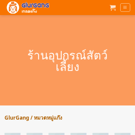
ข้าม
ไป
ยัง
เนื้อหา
ร้านอุปกรณ์สัตว์
เลี้ยง
GlurGang / หมวดหมู่แก๊ง