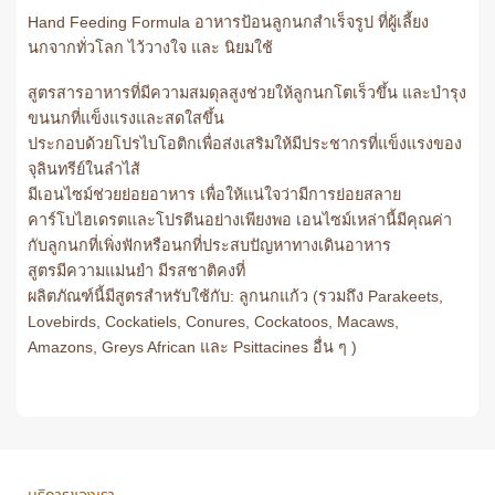
Hand Feeding Formula อาหารป้อนลูกนกสำเร็จรูป ที่ผู้เลี้ยง
นกจากทั่วโลก ไว้วางใจ และ นิยมใช้
สูตรสารอาหารที่มีความสมดุลสูงช่วยให้ลูกนกโตเร็วขึ้น และบำรุง
ขนนกที่แข็งแรงและสดใสขึ้น
ประกอบด้วยโปรไบโอติกเพื่อส่งเสริมให้มีประชากรที่แข็งแรงของ
จุลินทรีย์ในลำไส้
มีเอนไซม์ช่วยย่อยอาหาร เพื่อให้แน่ใจว่ามีการย่อยสลาย
คาร์โบไฮเดรตและโปรตีนอย่างเพียงพอ เอนไซม์เหล่านี้มีคุณค่า
กับลูกนกที่เพิ่งฟักหรือนกที่ประสบปัญหาทางเดินอาหาร
สูตรมีความแม่นยำ มีรสชาติคงที่
ผลิตภัณฑ์นี้มีสูตรสำหรับใช้กับ: ลูกนกแก้ว (รวมถึง Parakeets,
Lovebirds, Cockatiels, Conures, Cockatoos, Macaws,
Amazons, Greys African และ Psittacines อื่น ๆ )