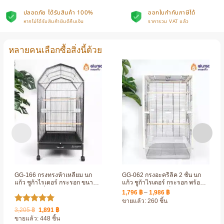
ปลอดภัย ได้รับสินค้า 100%
ออกใบกำกับภาษีได้
หากไม่ได้รับสินค้ายินดีคืนเงิน
ราคารวม VAT แล้ว
หลายคนเลือกซื้อสิ่งนี้ด้วย
GG-166 กรงทรงห้าเหลี่ยม นก
GG-062 กรงอะคริลิค 2 ชั้น นก
แก้ว ชูก้าไรเดอร์ กระรอก ขนาด
แก้ว ชูก้าไรเดอร์ กระรอก พร้อม
ใหญ่ มีล้อเลื่อน เคลือบกันสนิม
อุปกรณ์ครบชุด แข็งแรง ทนทาน
Price
1,796
฿
–
1,986
฿
ประกอบง่าย
range:
ขายแล้ว: 260 ชิ้น
1,796 ฿
ให้คะแนน
Original
Current
3,205
฿
1,891
฿
through
price
price
1,986 ฿
5
ตั้งแต่ 1-
ขายแล้ว: 448 ชิ้น
was:
is: