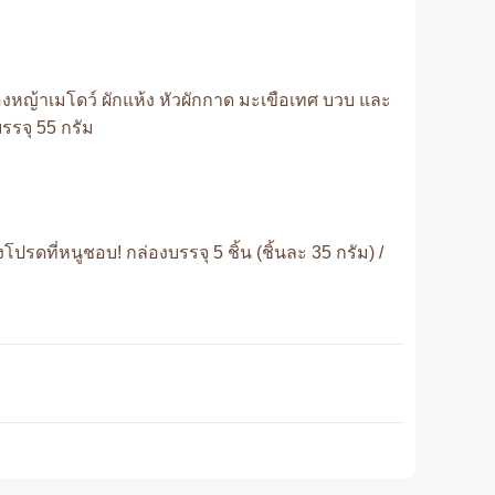
งหญ้าเมโดว์ ผักแห้ง หัวผักกาด มะเขือเทศ บวบ และ
รรจุ 55 กรัม
่หนูชอบ! กล่องบรรจุ 5 ชิ้น (ชิ้นละ 35 กรัม) /