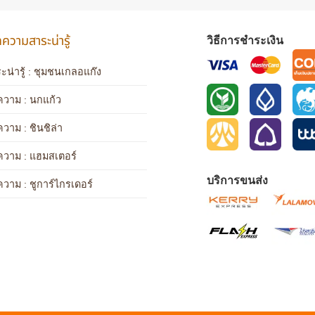
วามสาระน่ารู้
วิธีการชำระเงิน
ะน่ารู้ : ชุมชนเกลอแก๊ง
วาม : นกแก้ว
ความ
: ชินชิล่า
ความ
: แฮมสเตอร์
บริการขนส่ง
ความ
: ชูการ์ไกรเดอร์