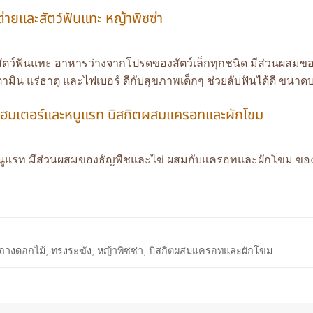
ายและสัตว์ฟันแทะ หญ้าพิซซ่า
ัตว์ฟันแทะ อาหารว่างจากโปรดของสัตว์เล็กทุกชนิด มีส่วนผสมขอ
ตามิน แร่ธาตุ และไฟเบอร์ ดีกับสุขภาพเด็กๆ ช่วยลับฟันได้ดี ขนาดบ
แฮมเตอร์และหนูแรท บิสกิตผสมแครอทและผักโขม
รท มีส่วนผสมของธัญพืชและไข่ ผสมกับแครอทและผักโขม ของโปรดที
างดอกไม้, ทรงระฆัง, หญ้าพิซซ่า, บิสกิตผสมแครอทและผักโขม