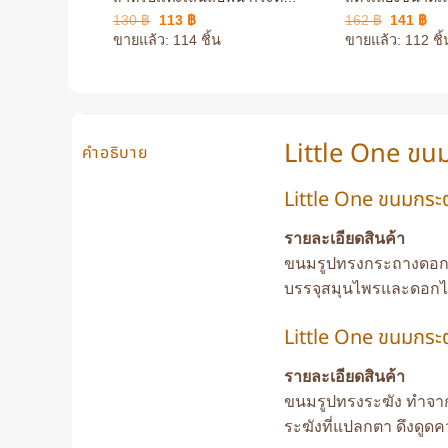
ชินชิล่า แฮมสเตอร์
แฮมสเตอร์
Original
Current
Original
Cur
130
฿
113
฿
162
฿
141
฿
price
price
price
pri
ขายแล้ว: 114 ชิ้น
ขายแล้ว: 112 ชิ้
was:
is:
was:
is:
130 ฿.
113 ฿.
162 ฿.
141
Little One ขนมส
คำอธิบาย
Little One ขนมกระต
รายละเอียดสินค้า
ขนมรูปทรงกระถางดอกไม้
บรรจุสมุนไพรและดอกไม้
Little One ขนมกระต
รายละเอียดสินค้า
ขนมรูปทรงระฆัง ทำจากห
ระฆังที่แปลกตา ดึงดูดค