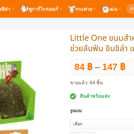
ค้นห
นชิล่า
ชูการ์ไกรเดอร์
กระต่าย
เม่น
Little One ขนมสำหร
ช่วยลับฟัน ชินชิล่า
Pr
84
฿
–
147
฿
ra
84
ขายแล้ว: 64 ชิ้น
th
สินค้าพร้อมส่ง
1
รูปแบบ