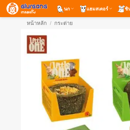
ข้าม
นก
แฮมสเตอร์
ชิ
ไป
ยัง
หน้าหลัก
/
กระต่าย
เนื้อหา