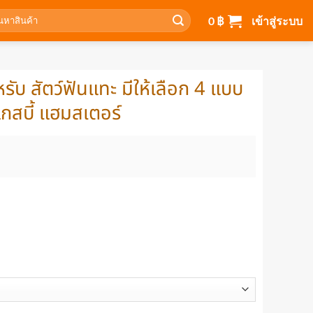
า:
0
฿
เข้าสู่ระบบ
ับ สัตว์ฟันแทะ มีให้เลือก 4 แบบ
 แกสบี้ แฮมสเตอร์
ice
nge:
 ฿
rough
47 ฿