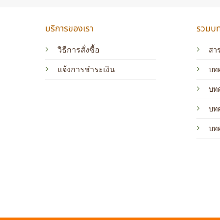
บริการของเรา
รวมบทค
วิธีการสั่งซื้อ
สาร
แจ้งการชำระเงิน
บทค
บท
บท
บท