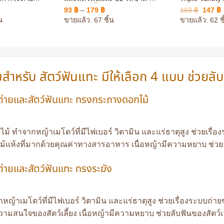
ชิล่า แกสบี้ แฮมสเตอร์
รสรวม 3 รส ขนมสำหรับเเทะ
rent
Price
Origina
C
93
฿
–
179
฿
169
฿
147
฿
เล่นล
ce
range:
price
p
น
ขายแล้ว: 67 ชิ้น
ขายแล้ว: 62 ชิ
93 ฿
was:
i
 ฿.
through
169 ฿.
1
179 ฿
ำหรับ สัตว์ฟันแทะ มีให้เลือก 4 แบบ ช่วยลับฟ
่ายและสัตว์ฟันแทะ ทรงกระถางดอกไม้
 ทำจากหญ้าเมโดว์ที่มีไฟเบอร์ วิตามิน และแร่ธาตุสูง ช่วยเรื่อ
แห้งที่มากด้วยคุณค่าทางสารอาหาร เนื่อหญ้ามีความหยาบ ช่วยลับ
่ายและสัตว์ฟันแทะ ทรงระฆัง
ญ้าเมโดว์ที่มีไฟเบอร์ วิตามิน และแร่ธาตุสูง ช่วยเรื่องระบบถ่
วามสนใจของสัตว์เลี้ยง เนื่อหญ้ามีความหยาบ ช่วยลับฟันของสัตว์เล