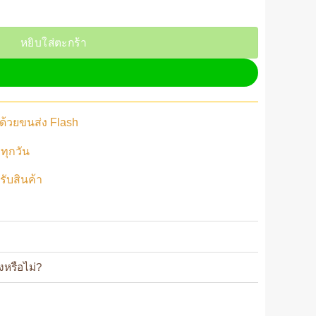
ันแทะ มีให้เลือก 4 แบบ ช่วยลับฟัน ชินชิล่า แกสบี้ แฮมสเตอร์ ชิ้น
หยิบใส่ตะกร้า
ว ด้วยขนส่ง Flash
ทุกวัน
้รับสินค้า
ยงหรือไม่?