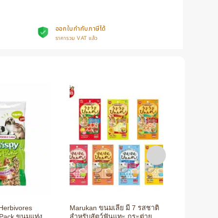
ออกใบกำกับภาษีได้
ราคารวม VAT แล้ว
+
+
 Herbivores
Marukan ขนมเลีย มี 7 รสชาติ
Marukan ขน
y Pack ขนมแท่ง
สำหรับสัตว์ฟันแทะ กระต่าย
สัตว์ฟันแทะ