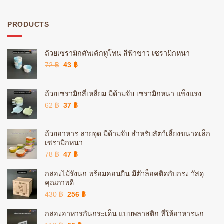
PRODUCTS
ถ้วยเซรามิกคัพเค้กทูโทน สีฟ้าขาว เซรามิกหนา
Original
Current
72
฿
43
฿
price
price
was:
is:
72 ฿.
43 ฿.
ถ้วยเซรามิกสี่เหลี่ยม มีด้ามจับ เซรามิกหนา แข็งแรง
Original
Current
62
฿
37
฿
price
price
was:
is:
62 ฿.
37 ฿.
ถ้วยอาหาร ลายจุด มีด้ามจับ สำหรับสัตว์เลี้ยงขนาดเล็ก
เซรามิกหนา
Original
Current
78
฿
47
฿
price
price
was:
is:
กล่องไม้รังนก พร้อมคอนยืน มีตัวล็อคติดกับกรง วัสดุ
78 ฿.
47 ฿.
คุณภาพดี
Original
Current
430
฿
256
฿
price
price
was:
is:
กล่องอาหารกันกระเด็น แบบพลาสติก ที่ให้อาหารนก
430 ฿.
256 ฿.