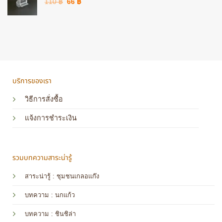
Original
Current
110
฿
66
฿
price
price
was:
is:
110 ฿.
66 ฿.
บริการของเรา
วิธีการสั่งซื้อ
แจ้งการชำระเงิน
รวมบทความสาระน่ารู้
สาระน่ารู้ : ชุมชนเกลอแก๊ง
บทความ : นกแก้ว
บทความ
: ชินชิล่า