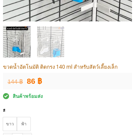
ขวดน้ำอัตโนมัติ ติดกรง 140 ml สำหรับสัตว์เลี้ยงเล็ก
Original
Current
86
฿
144
฿
price
price
was:
is:
สินค้าพร้อมส่ง
144 ฿.
86 ฿.
สี
ขาว
ฟ้า