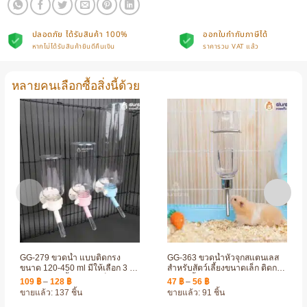
ปลอดภัย ได้รับสินค้า 100%
ออกใบกำกับภาษีได้
หากไม่ได้รับสินค้ายินดีคืนเงิน
ราคารวม VAT แล้ว
หลายคนเลือกซื้อสิ่งนี้ด้วย
GG-279 ขวดน้ำ แบบติดกรง
GG-363 ขวดน้ำหัวจุกสแตนเลส
ขนาด 120-450 ml มีให้เลือก 3 สี
สำหรับสัตว์เลี้ยงขนาดเล็ก ติดกรง
สำหรับสัตว์เลี้ยงขนาดเล็ก-ขนาด
ได้ ติดตั้งง่าย
Price
Price
109
฿
–
128
฿
47
฿
–
56
฿
กลาง
range:
range:
ขายแล้ว: 137 ชิ้น
ขายแล้ว: 91 ชิ้น
109 ฿
47 ฿
through
through