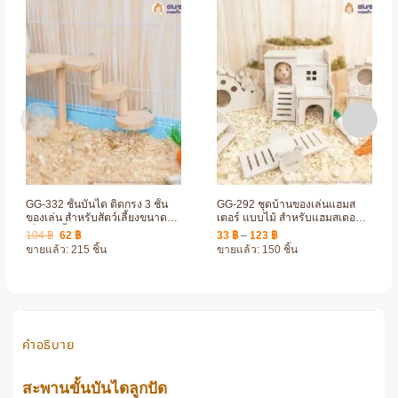
GG-332 ชั้นบันได ติดกรง 3 ชั้น
GG-292 ชุดบ้านของเล่นแฮมส
ของเล่น สำหรับสัตว์เลี้ยงขนาด
เตอร์ แบบไม้ สำหรับแฮมสเตอร์
เล็ก ติดตั้งง่าย ไม้คุณภาพดี
ทุกสายพันธุ์ ตกแต่งกรง สวยงาม
Original
Current
Price
104
฿
62
฿
33
฿
–
123
฿
price
price
range:
ขายแล้ว: 215 ชิ้น
ขายแล้ว: 150 ชิ้น
was:
is:
33 ฿
104 ฿.
62 ฿.
through
123 ฿
คำอธิบาย
สะพานขั้นบันไดลูกปัด