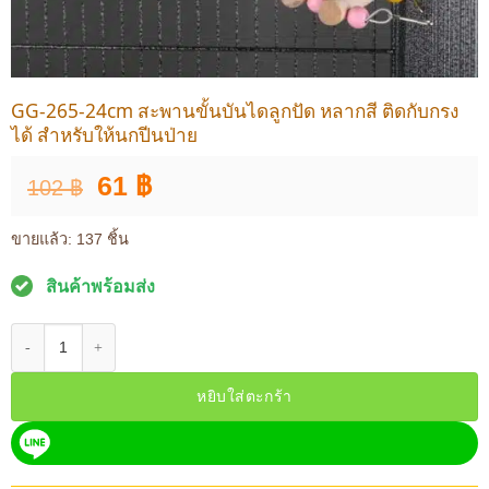
GG-265-24cm สะพานขั้นบันไดลูกปัด หลากสี ติดกับกรง
ได้ สำหรับให้นกปีนป่าย
Original
Current
61
฿
102
฿
price
price
was:
is:
ขายแล้ว: 137 ชิ้น
102 ฿.
61 ฿.
สินค้าพร้อมส่ง
จำนวน GG-265-24cm สะพานขั้นบันไดลูกปัด หลากสี ติดกับกรงได้ สำหรับให้นกป
หยิบใส่ตะกร้า