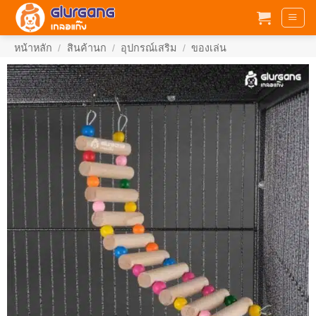
ข้าม
ไป
ยัง
หน้าหลัก
/
สินค้านก
/
อุปกรณ์เสริม
/
ของเล่น
เนื้อหา