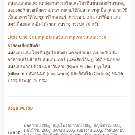
หนอนนกอบแห้ง แหล่งอาหารเสริมและโปรตีนชั้นยอดสำหรับหนู
แฮมเตอร์ ช่วยเพิ่มความหลากหลายให้กับอาหารทุกมื้อ (สามาถใช้
เป็นอาหารให้กับ ชูการ์ไกลเดอร์, กระรอก, เม่น, แพรีด็อก และ
สัตว์เลื้อยคลานอื่นได้) ขนาดบรรจุ กระปุก 70 กรัม
Little One ขนมหนูแฮมเตอร์และหนูแรท รสแมลงรวม
รายละเอียดสินค้า
แมลงอบแห้ง โปรตีนสูง ไขมันต่ำ แคลเซียมสูง เหมาะกับเป็น
อาหารเสริมสำหรับหนูแฮมเตอร์ (และสัตว์อื่นๆ) ได้ดี ชนิดของ
แมลงประกอบด้วย แมลงวันลาย (Black Soldier Fly) ไหม
(silkworm) หนอนนก (mealworm) และจิ้งหรีด (Crickets) ขนาด
บรรจุ กระปุก 75 กรัม
ข้อมูลเพิ่มเติม
ผลคารอบ 200g, สมุนไพรอบกรอบ 100g, ธัญพืชรวม 100g,
ผลไม้รวม 200g, แครอท 200g, เบอรี่รวม 200g, ถั่วลันเตาอบ
รสชาติ