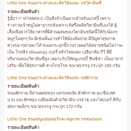
Little One ขนมกระต่ายและสัตว์ฟันแทะ รสวิตามินซี
รายละเอียดสินค้า
รู้มั้ยว่า? VITAMIN-C เป็นสิ่งจำเป็นมากสำหรับแกสบี้ เพราะ
ร่างกายเจ้าหนูไม่สามารถสังเคราะห์หรือผลิตวิตามินซีเองได้ ผู้
เลี้ยงจึงควรให้อาหารที่มีส่วนผสมของวิตามินชนิดนี้ให้กับน้องๆ
หนูๆในทุกๆวัน มิเช่นนั้นอาจทำให้น้องล้มป่วย มีปัญหาสุขภาพ
ต่างๆนาๆตามมาได้ ขนมกระปุกนี้รวบรวมผลไม้หลายชนิดไม่ว่าจะ
เป็น โรสฮิป (Rosehip) เบอรี่ พริกไทยแดง เปลือกส้ม กีวี่ ที่มี
ปริมาณของวิตามินซีสูง เหมาะกับให้หนูแกสบี้ ชินชิล่า เป็นอาหาร
เสริม เพื่อให้สุขภาพดี ห่างไกลโรค ขนาดบรรจุ กระปุก 180 กรัม
Little One ขนมกระต่ายและสัตว์ฟันแทะ รสผักรวม
รายละเอียดสินค้า
ขนมผักรวม มีส่วนผสมของ แครอทแห้ง หัวผักกาด มะเขือเทศ
บวบ และฟักทอง เปลี่ยมล้นด้วยวิตามิน แร่ธาตุ และไฟเบอร์ ดีกับ
สุขภาพเด็กๆ ขนาดบรรจุ กระปุก 170 กรัม
Little One ขนมหนูแฮมเตอร์และหนูแรท รสหนอนนก
รายละเอียดสินค้า