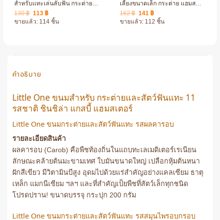
สำหรับเเทะเล่นลับฟัน กระต่าย
เลี้ยงขนาดเล็ก กระต่าย แฮมส
ชินชิล่า แฮมสเตอร์
เตอร์
Original
Current
Original
Current
130
฿
113
฿
162
฿
141
฿
price
price
price
price
ขายแล้ว: 114 ชิ้น
ขายแล้ว: 112 ชิ้น
was:
is:
was:
is:
130 ฿.
113 ฿.
162 ฿.
141 ฿.
คำอธิบาย
Little One ขนมสำหรับ กระต่ายและสัตว์ฟันแทะ 11
รสชาติ ชินชิล่า แกสบี้ แฮมสเตอร์
Little One ขนมกระต่ายและสัตว์ฟันแทะ รสผลคารอบ
รายละเอียดสินค้า
ผลคารอบ (Carob) คือพืชท้องถิ่นในแถบทะเลเมดิเตอร์เรเนียน
ลักษณะคล้ายต้นมะขามเทศ ใบมันขนาดใหญ่ เปลือกหุ้มต้นหนา
ฝักสีเขียว มีวิตามินบีสูง อุดมไปด้วยแร่สำคัญอย่างแคลเซียม ธาตุ
เหล็ก แมกนีเซียม ฯลฯ และที่สำคัญเป็ยพืชที่สัตว์เล็กทุกชนิด
โปรดปราน! ขนาดบรรจุ กระปุก 200 กรัม
Little One ขนมกระต่ายและสัตว์ฟันแทะ รสสมุนไพรอบกรอบ