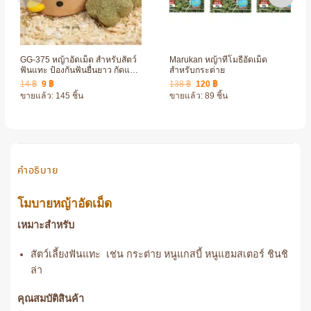
GG-375 หญ้าอัดเม็ด สำหรับสัตว์
Marukan หญ้าทีโมธีอัดเม็ด
ฟันแทะ ป้องกันฟันยื่นยาว กัดแทะ
สำหรับกระต่าย
สนุก หอมหญ้า
Original
Current
Original
Current
14
฿
9
฿
138
฿
120
฿
price
price
price
price
ขายแล้ว: 145 ชิ้น
ขายแล้ว: 89 ชิ้น
was:
is:
was:
is:
14 ฿.
9 ฿.
138 ฿.
120 ฿.
คำอธิบาย
โมบายหญ้าอัดเม็ด
เหมาะสำหรับ
สัตว์เลี้ยงฟันแทะ เช่น กระต่าย หนูแกสบี้ หนูแฮมสเตอร์ ชินชิ
ล่า
คุณสมบัติสินค้า