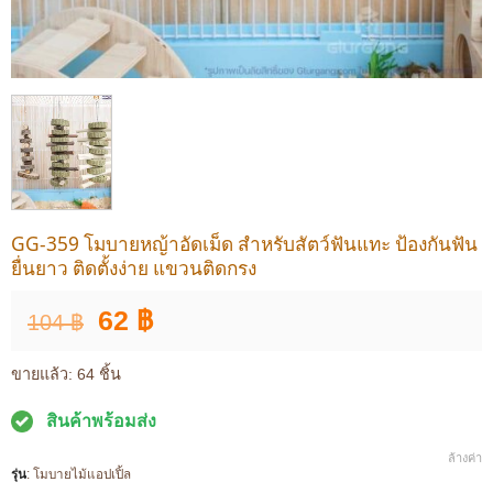
GG-359 โมบายหญ้าอัดเม็ด สำหรับสัตว์ฟันแทะ ป้องกันฟัน
ยื่นยาว ติดตั้งง่าย แขวนติดกรง
Original
Current
62
฿
104
฿
price
price
was:
is:
ขายแล้ว: 64 ชิ้น
104 ฿.
62 ฿.
สินค้าพร้อมส่ง
ล้างค่า
รุ่น
:
โมบายไม้แอปเปิ้ล