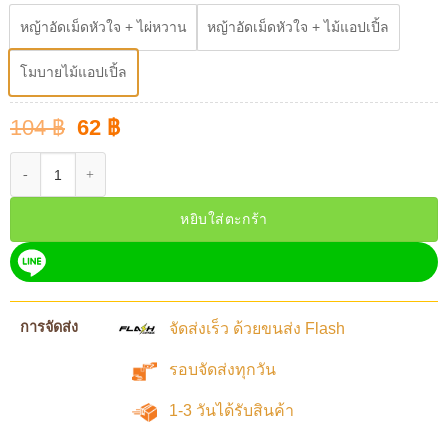
หญ้าอัดเม็ดหัวใจ + ไผ่หวาน
หญ้าอัดเม็ดหัวใจ + ไม้แอปเปิ้ล
โมบายไม้แอปเปิ้ล
Original
Current
104
฿
62
฿
price
price
was:
is:
จำนวน GG-359 โมบายหญ้าอัดเม็ด สำหรับสัตว์ฟันแทะ ป้องกันฟันยื่นยาว ติดตั้ง
104 ฿.
62 ฿.
หยิบใส่ตะกร้า
การจัดส่ง
จัดส่งเร็ว ด้วยขนส่ง Flash
รอบจัดส่งทุกวัน
1-3 วันได้รับสินค้า