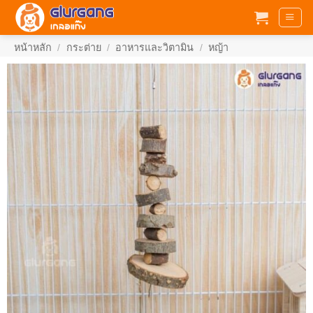
ข้าม
ไป
ยัง
หน้าหลัก
/
กระต่าย
/
อาหารและวิตามิน
/
หญ้า
เนื้อหา