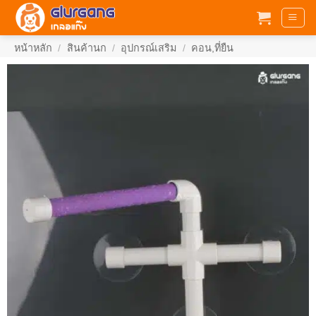
ข้าม
ไป
ยัง
หน้าหลัก
/
สินค้านก
/
อุปกรณ์เสริม
/
คอน,ที่ยืน
เนื้อหา