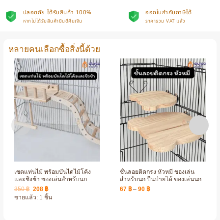
ปลอดภัย ได้รับสินค้า 100%
ออกใบกำกับภาษีได้
หากไม่ได้รับสินค้ายินดีคืนเงิน
ราคารวม VAT แล้ว
หลายคนเลือกซื้อสิ่งนี้ด้วย
เซตแท่นไม้ พร้อมบันไดไม้โค้ง
ชั้นลอยติดกรง หัวหมี ของเล่น
และชิงช้า ของเล่นสำหรับนก
สำหรับนก ปีนป่ายได้ ของเล่นนก
Original
Current
Price
350
฿
208
฿
67
฿
–
90
฿
price
price
range:
ขายแล้ว: 1 ชิ้น
was:
is:
67 ฿
350 ฿.
208 ฿.
through
90 ฿