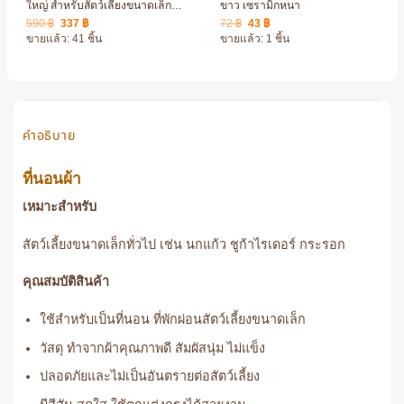
ใหญ่ สำหรับสัตว์เลี้ยงขนาดเล็ก –
ขาว เซรามิกหนา
ขนาดกลาง ตกแต่งกรง สวยงาม
Original
Current
Original
Current
590
฿
337
฿
72
฿
43
฿
price
price
price
price
ขายแล้ว: 41 ชิ้น
ขายแล้ว: 1 ชิ้น
was:
is:
was:
is:
590 ฿.
337 ฿.
72 ฿.
43 ฿.
คำอธิบาย
ที่นอนผ้า
เหมาะสำหรับ
สัตว์เลี้ยงขนาดเล็กทั่วไป เช่น นกแก้ว ชูก้าไรเดอร์ กระรอก
คุณสมบัติสินค้า
ใช้สำหรับเป็นที่นอน ที่พักผ่อนสัตว์เลี้ยงขนาดเล็ก
วัสดุ ทำจากผ้าคุณภาพดี สัมผัสนุ่ม ไม่แข็ง
ปลอดภัยและไม่เป็นอันตรายต่อสัตว์เลี้ยง