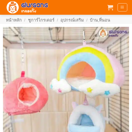
ข้าม
ไป
ยัง
หน้าหลัก
/
ชูการ์ไกรเดอร์
/
อุปกรณ์เสริม
/
บ้าน,ที่นอน
เนื้อหา