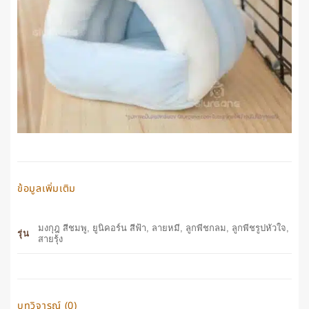
ข้อมูลเพิ่มเติม
มงกุฎ สีชมพู, ยูนิคอร์น สีฟ้า, ลายหมี, ลูกพีชกลม, ลูกพีชรูปหัวใจ,
รุ่น
สายรุ้ง
บทวิจารณ์ (0)