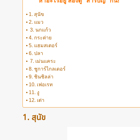
หาอะไรอยู่ ลองดู "สารบัญ" กัน!
1. สุนัข
2. แมว
3. นกแก้ว
4. กระต่าย
5. แฮมสเตอร์
6. ปลา
7. เม่นแคระ
8. ชูการ์ไกลเดอร์
9. ชินชิลล่า
10. เฟอเรท
11. งู
12. เต่า
1. สุนัข