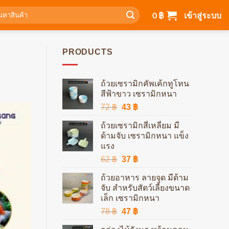
า:
0
฿
เข้าสู่ระบบ
PRODUCTS
ถ้วยเซรามิกคัพเค้กทูโทน
สีฟ้าขาว เซรามิกหนา
Original
Current
72
฿
43
฿
price
price
ถ้วยเซรามิกสี่เหลี่ยม มี
was:
is:
ด้ามจับ เซรามิกหนา แข็ง
72 ฿.
43 ฿.
แรง
Original
Current
62
฿
37
฿
price
price
ถ้วยอาหาร ลายจุด มีด้าม
was:
is:
จับ สำหรับสัตว์เลี้ยงขนาด
62 ฿.
37 ฿.
เล็ก เซรามิกหนา
Original
Current
78
฿
47
฿
price
price