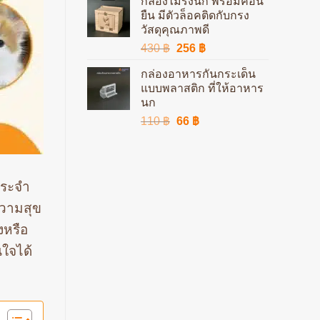
กล่องไม้รังนก พร้อมคอน
was:
is:
ยืน มีตัวล็อคติดกับกรง
78 ฿.
47 ฿.
วัสดุคุณภาพดี
Original
Current
430
฿
256
฿
price
price
กล่องอาหารกันกระเด็น
was:
is:
แบบพลาสติก ที่ให้อาหาร
430 ฿.
256 ฿.
นก
Original
Current
110
฿
66
฿
price
price
was:
is:
110 ฿.
66 ฿.
ประจำ
ความสุข
งหรือ
นใจได้