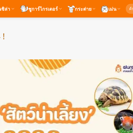
ค้นห
นชิล่า
ชูการ์ไกรเดอร์
กระต่าย
เม่น
 !