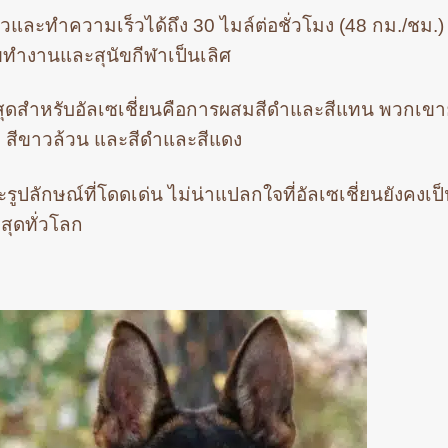
เร็วและทำความเร็วได้ถึง 30 ไมล์ต่อชั่วโมง (48 กม./ชม.)
ขทำงานและสุนัขกีฬาเป็นเลิศ
ี่สุดสำหรับอัลเซเชี่ยนคือการผสมสีดำและสีแทน พวกเขา
้ม สีขาวล้วน และสีดำและสีแดง
ูปลักษณ์ที่โดดเด่น ไม่น่าแปลกใจที่อัลเซเชี่ยนยังคงเป็
่สุดทั่วโลก