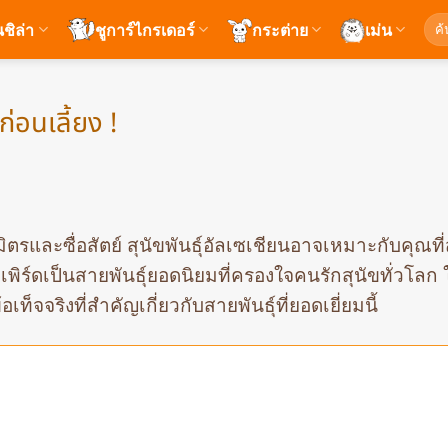
ค้นห
นชิล่า
ชูการ์ไกรเดอร์
กระต่าย
เม่น
ก่อนเลี้ยง !
รและซื่อสัตย์ สุนัขพันธุ์อัลเซเชียนอาจเหมาะกับคุณที่ส
พเพิร์ดเป็นสายพันธุ์ยอดนิยมที่ครองใจคนรักสุนัขทั่วโลก
็จจริงที่สำคัญเกี่ยวกับสายพันธุ์ที่ยอดเยี่ยมนี้