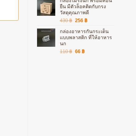
กล่องไม้รังนก พร้อมคอน
was:
is:
ยืน มีตัวล็อคติดกับกรง
78 ฿.
47 ฿.
วัสดุคุณภาพดี
Original
Current
430
฿
256
฿
price
price
กล่องอาหารกันกระเด็น
was:
is:
แบบพลาสติก ที่ให้อาหาร
430 ฿.
256 ฿.
นก
Original
Current
110
฿
66
฿
price
price
was:
is:
110 ฿.
66 ฿.