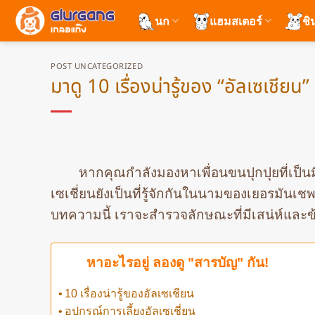
ข้าม
นก
แฮมสเตอร์
ชิ
ไป
ยัง
เนื้อหา
POST UNCATEGORIZED
มาดู 10 เรื่องน่ารู้ของ “อัลเซเชียน” 
หากคุณกำลังมองหาเพื่อนขนปุกปุยที่เป็นมิต
เซเชี่ยนยังเป็นที่รู้จักกันในนามของเยอรมันเช
บทความนี้ เราจะสำรวจลักษณะที่มีเสน่ห์และข้อเท
หาอะไรอยู่ ลองดู "สารบัญ" กัน!
10 เรื่องน่ารู้ของอัลเซเชียน
อุปกรณ์การเลี้ยงอัลเซเชี่ยน