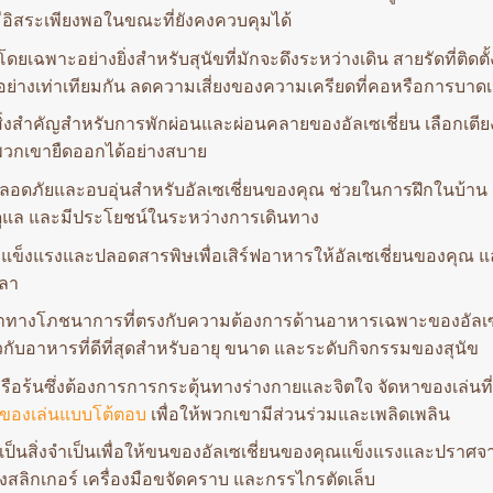
มีอิสระเพียงพอในขณะที่ยังคงควบคุมได้
ยเฉพาะอย่างยิ่งสำหรับสุนัขที่มักจะดึงระหว่างเดิน สายรัดที่ติดตั้
่างเท่าเทียมกัน ลดความเสี่ยงของความเครียดที่คอหรือการบาดเ
นสิ่งสำคัญสำหรับการพักผ่อนและผ่อนคลายของอัลเซเชี่ยน เลือกเตียง
พวกเขายืดออกได้อย่างสบาย
ี่ปลอดภัยและอบอุ่นสำหรับอัลเซเชี่ยนของคุณ ช่วยในการฝึกในบ้าน 
ีผู้ดูแล และมีประโยชน์ในระหว่างการเดินทาง
่แข็งแรงและปลอดสารพิษเพื่อเสิร์ฟอาหารให้อัลเซเชี่ยนของคุณ แ
วลา
ค่าทางโภชนาการที่ตรงกับความต้องการด้านอาหารเฉพาะของอัลเซ
กับอาหารที่ดีที่สุดสำหรับอายุ ขนาด และระดับกิจกรรมของสุนัข
อรือร้นซึ่งต้องการการกระตุ้นทางร่างกายและจิตใจ จัดหาของเล่นท
ของเล่นแบบโต้ตอบ
เพื่อให้พวกเขามีส่วนร่วมและเพลิดเพลิน
เป็นสิ่งจำเป็นเพื่อให้ขนของอัลเซเชี่ยนของคุณแข็งแรงและปราศจา
งสลิกเกอร์ เครื่องมือขจัดคราบ และกรรไกรตัดเล็บ