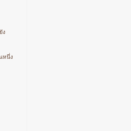
ยัง
นหนึ่ง