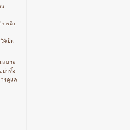
ะขน
ติการฝึก
ให้เป็น
ี่เหมาะ
่าทิ้ง
การดูแล