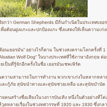
่เรียกว่า German Shepherds มีถิ่นกำเนิดในประเทศเยอ
เพื่อต้อนฝูงแกะและปกป้องแกะ ซึ่งแสดงให้เห็นความเก่
นัขต้อนเยอรมัน” อย่างไรก็ตาม ในช่วงสงครามโลกครั้งที่ 
น “Alsatian Wolf Dog” ในบางประเทศที่ใช้ภาษาอังกฤษ ต่อ
ป็นที่รู้จักอีกครั้งในชื่อ เยอรมันเชพเพิร์ด
ในด้านความสามารถในการทำงาน พวกเขาเก่งในหลากหลา
กู้ภัย สุนัขนำทางและสุนัขช่วยเหลือ และสุนัขบำบัด
คนสร้างชื่อเสียงในวงการบันเทิง หนึ่งในตัวอย่างที่โด่งด
ลีวูดหลายเรื่องในช่วงทศวรรษที่ 1920 และ 1930 ซึ่งกล