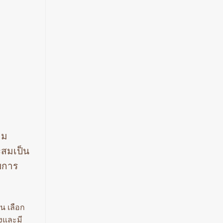
าม
ะสมเป็น
ับการ
น เลือก
งและมี