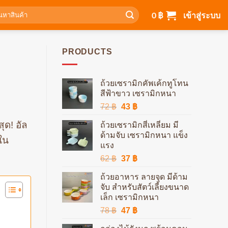
า:
0
฿
เข้าสู่ระบบ
PRODUCTS
ถ้วยเซรามิกคัพเค้กทูโทน
สีฟ้าขาว เซรามิกหนา
Original
Current
72
฿
43
฿
price
price
ุด! อัล
ถ้วยเซรามิกสี่เหลี่ยม มี
was:
is:
ด้ามจับ เซรามิกหนา แข็ง
72 ฿.
43 ฿.
 ใน
แรง
Original
Current
62
฿
37
฿
price
price
ถ้วยอาหาร ลายจุด มีด้าม
was:
is:
จับ สำหรับสัตว์เลี้ยงขนาด
62 ฿.
37 ฿.
เล็ก เซรามิกหนา
Original
Current
78
฿
47
฿
price
price