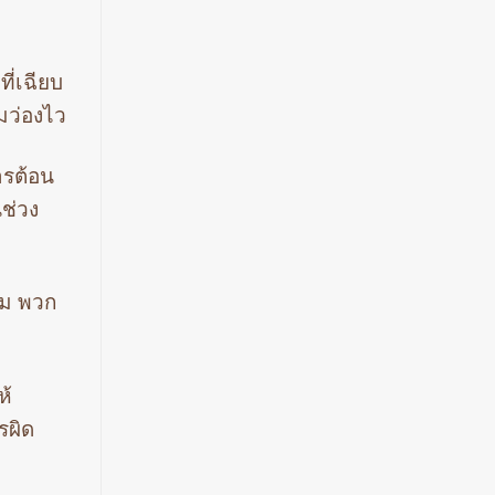
ที่เฉียบ
มว่องไว
ารต้อน
นช่วง
่ยม พวก
ห้
รผิด