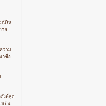
รมนีใน
งกาจ
1 ความ
มาชื่อ
ย
ังที่สุด
ายเป็น