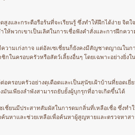
ูงและกระตือรือร้นที่จะเรียนรู้ ซึ่งทำให้ฝึกได้ง่าย จิตใจ
ห้พวกเขาเป็นเลิศในการเชื่อฟังคำสั่งและการฝึกควา
มีความเก่งกาจ แต่อัลเซเชี่ยนก็ยังคงมีสัญชาตญาณในก
ิกในครอบครัวหรือสัตว์เลี้ยงอื่นๆ โดยเฉพาะอย่างยิ่งใ
ีต่อครอบครัวอย่างดุเดือดและเป็นสุนัขเฝ้าบ้านที่ยอดเยี
นเพียงลำพังสามารถยับยั้งผู้บุกรุกที่อาจเกิดขึ้นได้
ซเชี่ยนมีประสาทสัมผัสในการดมกลิ่นที่เหลือเชื่อ ซึ่งทำใ
จค้นหาและช่วยเหลือเพื่อค้นหาผู้สูญหายและตรวจหาสา