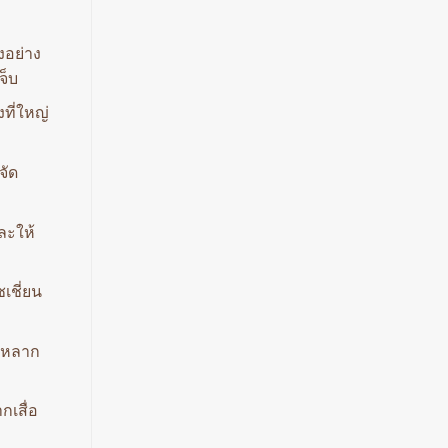
งอย่าง
จ็บ
ที่ใหญ่
จัด
ละให้
เชี่ยน
ี่หลาก
กเสื่อ