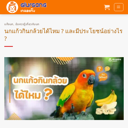
ข้าม
ไป
ยัง
เนื้อหา
แก๊งนก
,
ข้อควรรู้เกี่ยวกับนก
นกแก้วกินกล้วยได้ไหม ? และมีประโยชน์อย่างไร
?