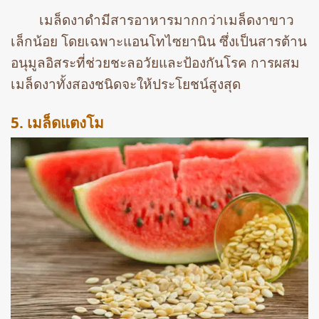
เมล็ดงาดำมีสารอาหารมากกว่าเมล็ดงาขาว
เล็กน้อย โดยเฉพาะแอนโทไซยานิน ซึ่งเป็นสารต้าน
อนุมูลอิสระที่ช่วยชะลอวัยและป้องกันโรค การผสม
เมล็ดงาทั้งสองชนิดจะให้ประโยชน์สูงสุด
5. เมล็ดแตงโม