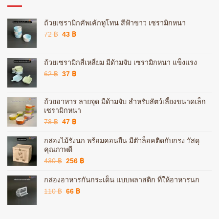
ถ้วยเซรามิกคัพเค้กทูโทน สีฟ้าขาว เซรามิกหนา
Original
Current
72
฿
43
฿
price
price
was:
is:
72 ฿.
43 ฿.
ถ้วยเซรามิกสี่เหลี่ยม มีด้ามจับ เซรามิกหนา แข็งแรง
Original
Current
62
฿
37
฿
price
price
was:
is:
62 ฿.
37 ฿.
ถ้วยอาหาร ลายจุด มีด้ามจับ สำหรับสัตว์เลี้ยงขนาดเล็ก
เซรามิกหนา
Original
Current
78
฿
47
฿
price
price
was:
is:
กล่องไม้รังนก พร้อมคอนยืน มีตัวล็อคติดกับกรง วัสดุ
78 ฿.
47 ฿.
คุณภาพดี
Original
Current
430
฿
256
฿
price
price
was:
is:
กล่องอาหารกันกระเด็น แบบพลาสติก ที่ให้อาหารนก
430 ฿.
256 ฿.
Original
Current
110
฿
66
฿
price
price
was:
is:
110 ฿.
66 ฿.