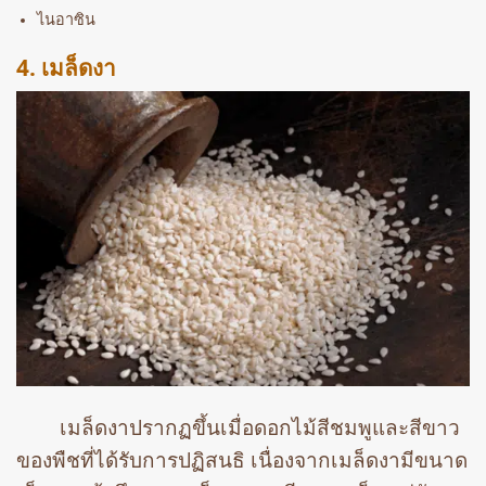
ไนอาซิน
4. เมล็ดงา
เมล็ดงาปรากฏขึ้นเมื่อดอกไม้สีชมพูและสีขาว
ของพืชที่ได้รับการปฏิสนธิ เนื่องจากเมล็ดงามีขนาด