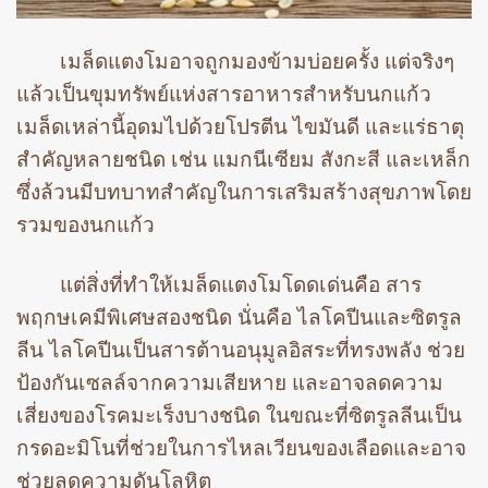
เมล็ดแตงโมอาจถูกมองข้ามบ่อยครั้ง แต่จริงๆ
แล้วเป็นขุมทรัพย์แห่งสารอาหารสำหรับนกแก้ว
เมล็ดเหล่านี้อุดมไปด้วยโปรตีน ไขมันดี และแร่ธาตุ
สำคัญหลายชนิด เช่น แมกนีเซียม สังกะสี และเหล็ก
ซึ่งล้วนมีบทบาทสำคัญในการเสริมสร้างสุขภาพโดย
รวมของนกแก้ว
แต่สิ่งที่ทำให้เมล็ดแตงโมโดดเด่นคือ สาร
พฤกษเคมีพิเศษสองชนิด นั่นคือ ไลโคปีนและซิตรูล
ลีน ไลโคปีนเป็นสารต้านอนุมูลอิสระที่ทรงพลัง ช่วย
ป้องกันเซลล์จากความเสียหาย และอาจลดความ
เสี่ยงของโรคมะเร็งบางชนิด ในขณะที่ซิตรูลลีนเป็น
กรดอะมิโนที่ช่วยในการไหลเวียนของเลือดและอาจ
ช่วยลดความดันโลหิต