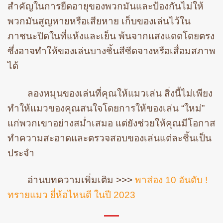
สำคัญในการยืดอายุของพวกมันและป้องกันไม่ให้
พวกมันสูญหายหรือเสียหาย เก็บของเล่นไว้ใน
ภาชนะปิดในที่แห้งและเย็น พ้นจากแสงแดดโดยตรง
ซึ่งอาจทำให้ของเล่นบางชิ้นสีซีดจางหรือเสื่อมสภาพ
ได้
ลองหมุนของเล่นที่คุณให้แมวเล่น สิ่งนี้ไม่เพียง
ทำให้แมวของคุณสนใจโดยการให้ของเล่น “ใหม่”
แก่พวกเขาอย่างสม่ำเสมอ แต่ยังช่วยให้คุณมีโอกาส
ทำความสะอาดและตรวจสอบของเล่นแต่ละชิ้นเป็น
ประจำ
อ่านบทความเพิ่มเติม >>>
พาส่อง 10 อันดับ !
ทรายแมว ยี่ห้อไหนดี ในปี 2023