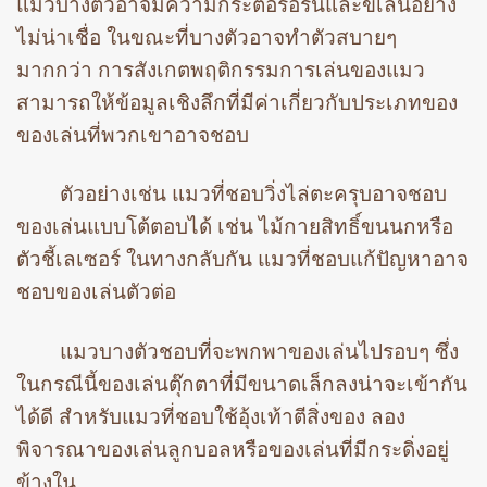
แมวบางตัวอาจมีความกระตือรือร้นและขี้เล่นอย่าง
ไม่น่าเชื่อ ในขณะที่บางตัวอาจทำตัวสบายๆ
มากกว่า การสังเกตพฤติกรรมการเล่นของแมว
สามารถให้ข้อมูลเชิงลึกที่มีค่าเกี่ยวกับประเภทของ
ของเล่นที่พวกเขาอาจชอบ
ตัวอย่างเช่น แมวที่ชอบวิ่งไล่ตะครุบอาจชอบ
ของเล่นแบบโต้ตอบได้ เช่น ไม้กายสิทธิ์ขนนกหรือ
ตัวชี้เลเซอร์ ในทางกลับกัน แมวที่ชอบแก้ปัญหาอาจ
ชอบของเล่นตัวต่อ
แมวบางตัวชอบที่จะพกพาของเล่นไปรอบๆ ซึ่ง
ในกรณีนี้ของเล่นตุ๊กตาที่มีขนาดเล็กลงน่าจะเข้ากัน
ได้ดี สำหรับแมวที่ชอบใช้อุ้งเท้าตีสิ่งของ ลอง
พิจารณาของเล่นลูกบอลหรือของเล่นที่มีกระดิ่งอยู่
ข้างใน