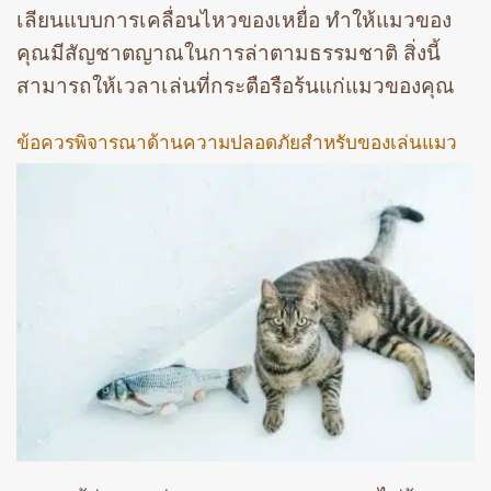
เลียนแบบการเคลื่อนไหวของเหยื่อ ทำให้แมวของ
คุณมีสัญชาตญาณในการล่าตามธรรมชาติ สิ่งนี้
สามารถให้เวลาเล่นที่กระตือรือร้นแก่แมวของคุณ
ข้อควรพิจารณาด้านความปลอดภัยสำหรับของเล่นแมว