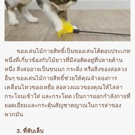
ของเล่นไม้กายสิทธิ์เป็นของเล่นโต้ตอบประเภท
หนึ่งที่เกี่ยวข้องกับไม้ยาวที่มีล่อติดอยู่ที่ปลายด้าน
หนึ่ง สิ่งล่ออาจเป็นขนนก กระดิ่ง หรือสิ่งของล่อลวง
อื่นๆ ของเล่นไม้กายสิทธิ์ช่วยให้คุณจำลองการ
เคลื่อนไหวของเหยื่อ ล่อลวงแมวของคุณให้ไล่ล่า
กระโจนเข้าใส่ และกระโดด เป็นการออกกำลังกายที่
ยอดเยี่ยมและกระตุ้นสัญชาตญาณในการล่าของ
พวกมัน
3. ที่ลับเล็บ