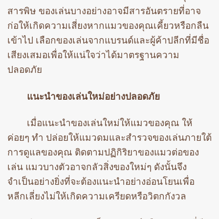
สารพิษ ของเล่นบางอย่างอาจมีสารอันตรายที่อาจ
ก่อให้เกิดความเสี่ยงหากแมวของคุณเคี้ยวหรือกลืน
เข้าไป เลือกของเล่นจากแบรนด์และผู้ค้าปลีกที่มีชื่อ
เสียงเสมอเพื่อให้แน่ใจว่าได้มาตรฐานความ
ปลอดภัย
แนะนำของเล่นใหม่อย่างปลอดภัย
เมื่อแนะนำของเล่นใหม่ให้แมวของคุณ ให้
ค่อยๆ ทำ ปล่อยให้แมวดมและสำรวจของเล่นภายใต้
การดูแลของคุณ ติดตามปฏิกิริยาของแมวต่อของ
เล่น แมวบางตัวอาจกลัวสิ่งของใหม่ๆ ดังนั้นจึง
จำเป็นอย่างยิ่งที่จะต้องแนะนำอย่างอ่อนโยนเพื่อ
หลีกเลี่ยงไม่ให้เกิดความเครียดหรือวิตกกังวล