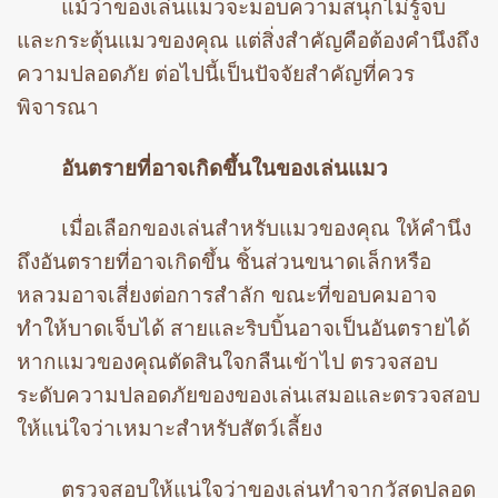
แม้ว่าของเล่นแมวจะมอบความสนุกไม่รู้จบ
และกระตุ้นแมวของคุณ แต่สิ่งสำคัญคือต้องคำนึงถึง
ความปลอดภัย ต่อไปนี้เป็นปัจจัยสำคัญที่ควร
พิจารณา
อันตรายที่อาจเกิดขึ้นในของเล่นแมว
เมื่อเลือกของเล่นสำหรับแมวของคุณ ให้คำนึง
ถึงอันตรายที่อาจเกิดขึ้น ชิ้นส่วนขนาดเล็กหรือ
หลวมอาจเสี่ยงต่อการสำลัก ขณะที่ขอบคมอาจ
ทำให้บาดเจ็บได้ สายและริบบิ้นอาจเป็นอันตรายได้
หากแมวของคุณตัดสินใจกลืนเข้าไป ตรวจสอบ
ระดับความปลอดภัยของของเล่นเสมอและตรวจสอบ
ให้แน่ใจว่าเหมาะสำหรับสัตว์เลี้ยง
ตรวจสอบให้แน่ใจว่าของเล่นทำจากวัสดุปลอด