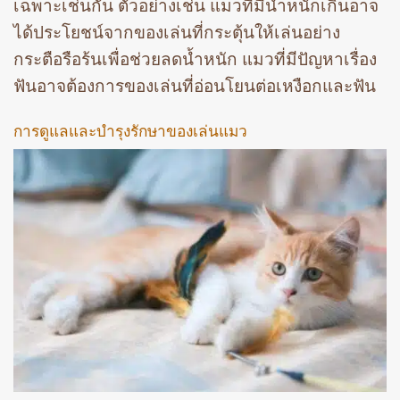
เฉพาะเช่นกัน ตัวอย่างเช่น แมวที่มีน้ำหนักเกินอาจ
ได้ประโยชน์จากของเล่นที่กระตุ้นให้เล่นอย่าง
กระตือรือร้นเพื่อช่วยลดน้ำหนัก แมวที่มีปัญหาเรื่อง
ฟันอาจต้องการของเล่นที่อ่อนโยนต่อเหงือกและฟัน
การดูแลและบำรุงรักษาของเล่นแมว