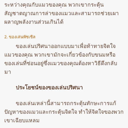
ระหว่างคุณกับแมวของคุณ พวกเขากระตุ้น
สัญชาตญาณการล่าของแมวและสามารถช่วยเผา
ผลาญพลังงานส่วนเกินได้
2. ของเล่นพัซเซิล
ของเล่นปริศนาออกแบบมาเพื่อท้าทายจิตใจ
แมวของคุณ พวกเขามักจะเกี่ยวข้องกับขนมหรือ
ของเล่นที่ซ่อนอยู่ซึ่งแมวของคุณต้องหาวิธีดึงกลับ
มา
ประโยชน์ของของเล่นปริศนา
ของเล่นเหล่านี้สามารถกระตุ้นทักษะการแก้
ปัญหาของแมวและกระตุ้นจิตใจ ทำให้จิตใจของพวก
เขาเฉียบแหลม