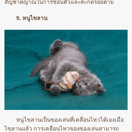
สัญชาตญาณในการซ่อนตัวและสะกดรอยตาม
9. หนูไขลาน
หนูไขลานเป็นของเล่นที่เคลื่อนไหวได้เองเมื่อ
ไขลานแล้ว การเคลื่อนไหวของของเล่นสามารถ