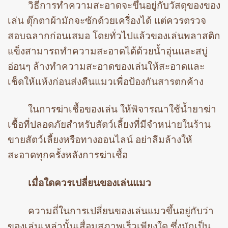
วิธีการทำความสะอาดจะขึ้นอยู่กับวัสดุของของ
เล่น ตุ๊กตาผ้ามักจะซักด้วยเครื่องได้ แต่ควรตรวจ
สอบฉลากก่อนเสมอ โดยทั่วไปแล้วของเล่นพลาสติก
แข็งสามารถทำความสะอาดได้ด้วยน้ำอุ่นและสบู่
อ่อนๆ ล้างทำความสะอาดของเล่นให้สะอาดและ
เช็ดให้แห้งก่อนส่งคืนแมวเพื่อป้องกันสารตกค้าง
ในการฆ่าเชื้อของเล่น ให้พิจารณาใช้น้ำยาฆ่า
เชื้อที่ปลอดภัยสำหรับสัตว์เลี้ยงที่มีจำหน่ายในร้าน
ขายสัตว์เลี้ยงหรือทางออนไลน์ อย่าลืมล้างให้
สะอาดทุกครั้งหลังการฆ่าเชื้อ
เมื่อใดควรเปลี่ยนของเล่นแมว
ความถี่ในการเปลี่ยนของเล่นแมวขึ้นอยู่กับว่า
ของเล่นเหล่านั้นเสื่อมสภาพเร็วเพียงใด ซึ่งมักเป็น