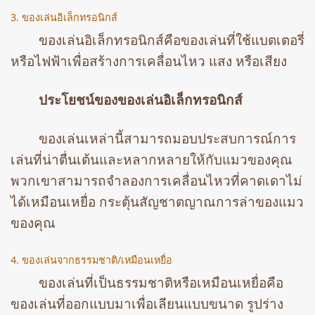
3. ของเล่นอิเล็กทรอนิกส์
ของเล่นอิเล็กทรอนิกส์คือของเล่นที่ใช้แบตเตอรี่
หรือไฟฟ้าเพื่อสร้างการเคลื่อนไหว แสง หรือเสียง
ประโยชน์ของของเล่นอิเล็กทรอนิกส์
ของเล่นเหล่านี้สามารถมอบประสบการณ์การ
เล่นที่น่าตื่นเต้นและหลากหลายให้กับแมวของคุณ
พวกเขาสามารถจำลองการเคลื่อนไหวที่คาดเดาไม่
ได้เหมือนเหยื่อ กระตุ้นสัญชาตญาณการล่าของแมว
ของคุณ
4. ของเล่นจากธรรมชาติ/เหมือนเหยื่อ
ของเล่นที่เป็นธรรมชาติหรือเหมือนเหยื่อคือ
ของเล่นที่ออกแบบมาเพื่อเลียนแบบขนาด รูปร่าง