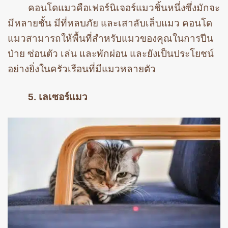
คอนโดแมวคือเฟอร์นิเจอร์แมวชิ้นหนึ่งซึ่งมักจะ
มีหลายชั้น มีที่หลบภัย และเสาลับเล็บแมว คอนโด
แมวสามารถให้พื้นที่สำหรับแมวของคุณในการปีน
ป่าย ซ่อนตัว เล่น และพักผ่อน และยังเป็นประโยชน์
อย่างยิ่งในครัวเรือนที่มีแมวหลายตัว
5. เลเซอร์แมว