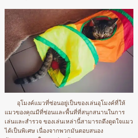
อุโมงค์แมวที่ซ่อนอยู่เป็นของเล่นอุโมงค์ที่ให้
แมวของคุณมีที่ซ่อนและพื้นที่ที่สนุกสนานในการ
เล่นและสำรวจ ของเล่นเหล่านี้สามารถดึงดูดใจแมว
ได้เป็นพิเศษ เนื่องจากพวกมันตอบสนอง