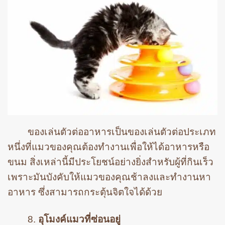
ของเล่นตัวต่ออาหารเป็นของเล่นตัวต่อประเภท
หนึ่งที่แมวของคุณต้องทำงานเพื่อให้ได้อาหารหรือ
ขนม สิ่งเหล่านี้มีประโยชน์อย่างยิ่งสำหรับผู้ที่กินเร็ว
เพราะมันบังคับให้แมวของคุณช้าลงและทำงานหา
อาหาร ซึ่งสามารถกระตุ้นจิตใจได้ด้วย
8.
อุโมงค์แมวที่ซ่อนอยู่