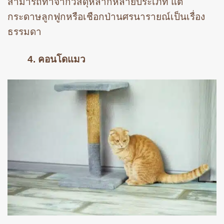
สามารถทำจากวัสดุหลากหลายประเภท แต่
กระดาษลูกฟูกหรือเชือกป่านศรนารายณ์เป็นเรื่อง
ธรรมดา
4. คอนโดแมว