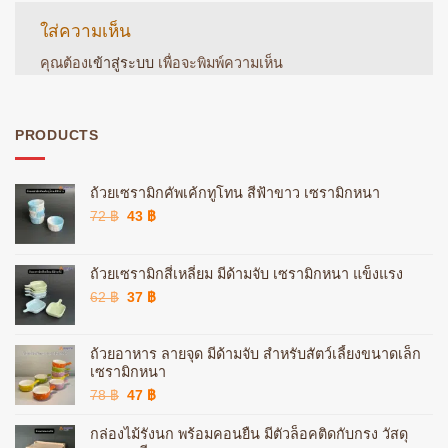
ใส่ความเห็น
คุณต้อง
เข้าสู่ระบบ
เพื่อจะพิมพ์ความเห็น
PRODUCTS
ถ้วยเซรามิกคัพเค้กทูโทน สีฟ้าขาว เซรามิกหนา
Original
Current
72
฿
43
฿
price
price
was:
is:
72 ฿.
43 ฿.
ถ้วยเซรามิกสี่เหลี่ยม มีด้ามจับ เซรามิกหนา แข็งแรง
Original
Current
62
฿
37
฿
price
price
was:
is:
62 ฿.
37 ฿.
ถ้วยอาหาร ลายจุด มีด้ามจับ สำหรับสัตว์เลี้ยงขนาดเล็ก
เซรามิกหนา
Original
Current
78
฿
47
฿
price
price
was:
is:
กล่องไม้รังนก พร้อมคอนยืน มีตัวล็อคติดกับกรง วัสดุ