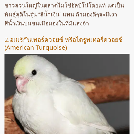
ขาวส่วนใหญ่ในตลาดไม่ใช่อัลบิโน่โดยแท้ แต่เป็น
พันธุ์ลูติโนรุ่น “สีน้ำเงิน” แทน ถ้ามองดีๆจะมีเงา
สีน้ำเงินบนขนเมื่อมองในที่มีแสงจ้า
2.อเมริกันเทอร์ควอยซ์ หรือไดรูทเทอร์ควอยซ์
(American Turquoise)