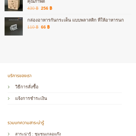
78 ฿.
47 ฿.
คุณภาพดี
Original
Current
430
฿
256
฿
price
price
was:
is:
กล่องอาหารกันกระเด็น แบบพลาสติก ที่ให้อาหารนก
430 ฿.
256 ฿.
Original
Current
110
฿
66
฿
price
price
was:
is:
110 ฿.
66 ฿.
บริการของเรา
วิธีการสั่งซื้อ
แจ้งการชำระเงิน
รวมบทความสาระน่ารู้
สาระน่ารู้ : ชุมชนเกลอแก๊ง