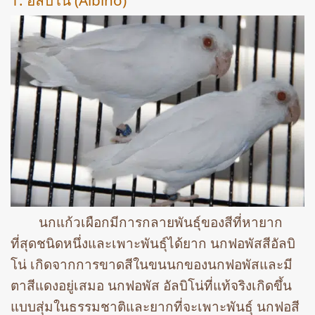
นกแก้วเผือกมีการกลายพันธุ์ของสีที่หายาก
ที่สุดชนิดหนึ่งและเพาะพันธุ์ได้ยาก นกฟอพัสสีอัลบิ
โน่ เกิดจากการขาดสีในขนนกของนกฟอพัสและมี
ตาสีแดงอยู่เสมอ นกฟอพัส อัลบิโน่ที่แท้จริงเกิดขึ้น
แบบสุ่มในธรรมชาติและยากที่จะเพาะพันธุ์ นกฟอสี