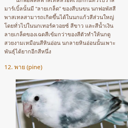
นกฟอพัสสีพาสเทลหรือที่เรียกกันทั่วไปว่าสี
มาร์เบิ้ลนั้นมี “ลายเกล็ด” ของสีบนขน นกฟอพัสสี
พาสเทลสามารถเกิดขึ้นได้ในนกแก้วสีส่วนใหญ่
โดยทั่วไปในนกเทอร์ควอยซ์ สีขาว และสีน้ำเงิน
ลายเกล็ดของเฉดสีเข้มกว่าของสีตัวทำให้นกดู
สวยงามเหมือนสีหินอ่อน นกลายหินอ่อนนั้นเพาะ
พันธุ์ได้ยากอีกสีหนึ่ง
12. พาย (pine)