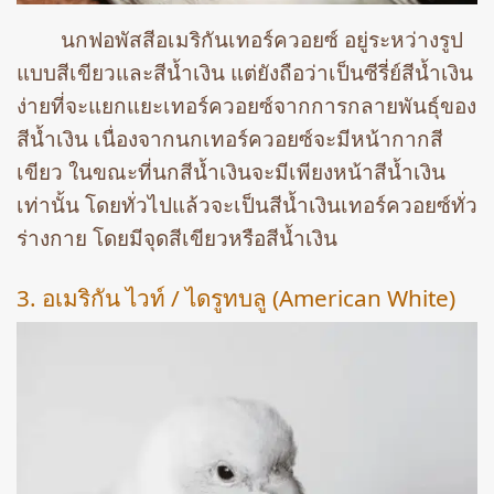
นกฟอพัสสีอเมริกันเทอร์ควอยซ์ อยู่ระหว่างรูป
แบบสีเขียวและสีน้ำเงิน แต่ยังถือว่าเป็นซีรี่ย์สีน้ำเงิน
ง่ายที่จะแยกแยะเทอร์ควอยซ์จากการกลายพันธุ์ของ
สีน้ำเงิน เนื่องจากนกเทอร์ควอยซ์จะมีหน้ากากสี
เขียว ในขณะที่นกสีน้ำเงินจะมีเพียงหน้าสีน้ำเงิน
เท่านั้น โดยทั่วไปแล้วจะเป็นสีน้ำเงินเทอร์ควอยซ์ทั่ว
ร่างกาย โดยมีจุดสีเขียวหรือสีน้ำเงิน
3. อเมริกัน ไวท์ / ไดรูทบลู (American White)