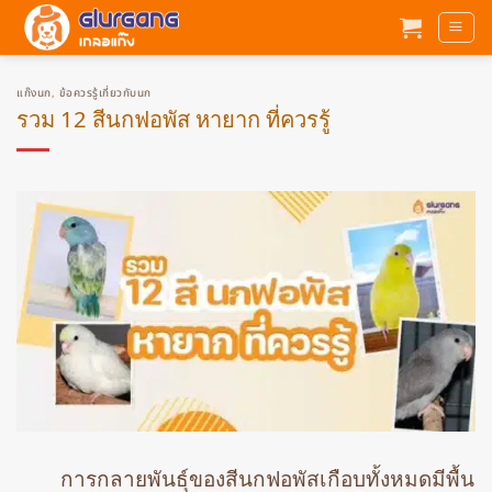
ข้าม
ไป
ยัง
เนื้อหา
แก๊งนก
,
ข้อควรรู้เกี่ยวกับนก
รวม 12 สีนกฟอพัส หายาก ที่ควรรู้
การกลายพันธุ์ของสีนกฟอพัสเกือบทั้งหมดมีพื้น