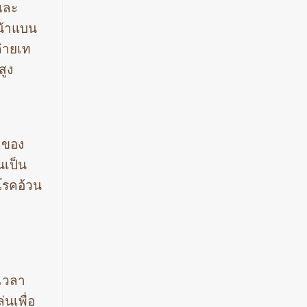
และ
น้าแบน
่ายเท
สูง
กของ
นเป็น
นโรคอ้วน
เวลา
นเพื่อ