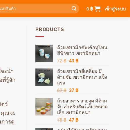
า:
0
฿
เข้าสู่ระบบ
PRODUCTS
ถ้วยเซรามิกคัพเค้กทูโทน
สีฟ้าขาว เซรามิกหนา
Original
Current
72
฿
43
฿
price
price
ี่จะนำ
ถ้วยเซรามิกสี่เหลี่ยม มี
was:
is:
ด้ามจับ เซรามิกหนา แข็ง
72 ฿.
43 ฿.
่รู้จัก
แรง
Original
Current
62
฿
37
฿
price
price
ถ้วยอาหาร ลายจุด มีด้าม
was:
is:
ตว์
จับ สำหรับสัตว์เลี้ยงขนาด
62 ฿.
37 ฿.
เล็ก เซรามิกหนา
่าคุณจะ
Original
Current
78
฿
47
฿
นการดู
price
price