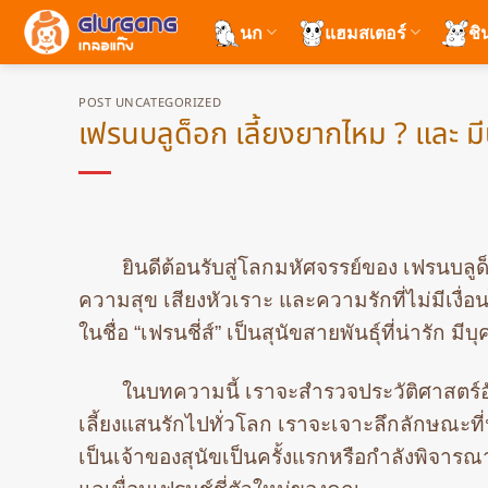
ข้าม
นก
แฮมสเตอร์
ชิ
ไป
ยัง
เนื้อหา
POST UNCATEGORIZED
เฟรนบลูด็อก เลี้ยงยากไหม ? และ มีน
ยินดีต้อนรับสู่โลกมหัศจรรย์ของ เฟรนบล
ความสุข เสียงหัวเราะ และความรักที่ไม่มีเงื่อนไ
ในชื่อ “เฟรนชี่ส์” เป็นสุนัขสายพันธุ์ที่น่ารัก มี
ในบทความนี้ เราจะสำรวจประวัติศาสตร์อั
เลี้ยงแสนรักไปทั่วโลก เราจะเจาะลึกลักษณะที
เป็นเจ้าของสุนัขเป็นครั้งแรกหรือกำลังพิจา