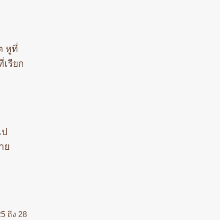
หูที่
่เรียก
ไป
ลาย
5 ถึง 28