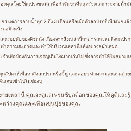
องคุณโดยใช้แปรงขนนุ่มเพื่อกำจัดขนที่หลุดร่วงและกระจายน้ำม
่อย แต่การอาบน้ำทุก 2 ถึง 3 เดือนหรือเมื่อตัวสกปรกก็เพียงพอแล้ว
งต่อผิวหนัง
ละรอยพับของผิวหนัง เนื่องจากสิ่งเหล่านี้สามารถสะสมสิ่งสกปร
่อยๆ ทำความสะอาดและทำให้บริเวณเหล่านี้แห้งอย่างสม่ำเสมอ
ประจำเพื่อป้องกันการเจริญเติบโตมากเกินไป ซึ่งอาจทำให้ไม่สบาย
สัปดาห์เพื่อหาสิ่งสกปรกหรือขี้หู และค่อยๆ ทำความสะอาดด้วยผ
ดันเศษเข้าไปในช่องหู
่ายเหล่านี้ คุณจะดูแลเฟรนช์บูลด็อกของคุณให้ดูดีและรู้
์ระหว่างคุณและเพื่อนขนปุยของคุณ