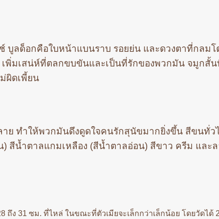
นช์ บูลด็อกคือใบหน้าแบนราบ รอยย่น และดวงตาที่กลมโต 
พิ่มเสน่ห์ที่ตลกขบขันและเป็นที่รักของพวกมัน จมูกสั้นที
่ผิดเพี้ยน
 ทำให้พวกมันดึงดูดใจคนรักสุนัขมากยิ่งขึ้น สีขนทั่ว
ัน) สีน้ำตาลแกมเหลือง (สีน้ำตาลอ่อน) สีขาว ครีม และ
 ถึง 31 ซม. ที่ไหล่ ในขณะที่ตัวเมียจะเล็กกว่าเล็กน้อย โดยวัดได้ 2