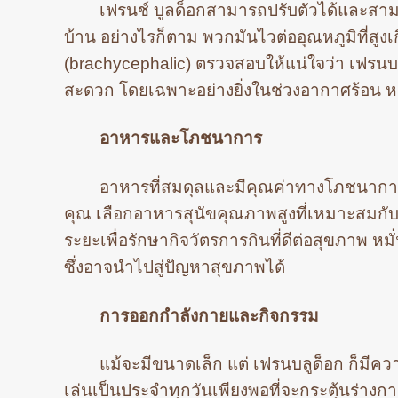
เฟรนช์ บูลด็อกสามารถปรับตัวได้และสาม
บ้าน อย่างไรก็ตาม พวกมันไวต่ออุณหภูมิที่ส
(brachycephalic) ตรวจสอบให้แน่ใจว่า เฟรนบ
สะดวก โดยเฉพาะอย่างยิ่งในช่วงอากาศร้อน หลีก
อาหารและโภชนาการ
อาหารที่สมดุลและมีคุณค่าทางโภชนาการเป
คุณ เลือกอาหารสุนัขคุณภาพสูงที่เหมาะสมกั
ระยะเพื่อรักษากิจวัตรการกินที่ดีต่อสุขภาพ ห
ซึ่งอาจนำไปสู่ปัญหาสุขภาพได้
การออกกำลังกายและกิจกรรม
แม้จะมีขนาดเล็ก แต่ เฟรนบลูด็อก ก็ม
เล่นเป็นประจำทุกวันเพียงพอที่จะกระตุ้นร่าง