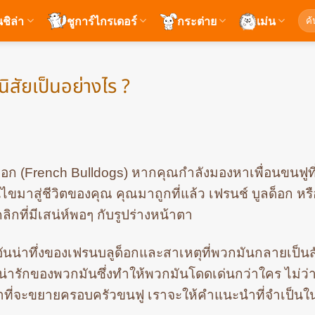
ค้นห
นชิล่า
ชูการ์ไกรเดอร์
กระต่าย
เม่น
ิสัยเป็นอย่างไร ?
ูด็อก (French Bulldogs) หากคุณกำลังมองหาเพื่อนขนฟูท
ขมาสู่ชีวิตของคุณ คุณมาถูกที่แล้ว เฟรนช์ บูลด็อก หรือที
บุคลิกที่มีเสน่ห์พอๆ กับรูปร่างหน้าตา
นน่าทึ่งของเฟรนบลูด็อกและสาเหตุที่พวกมันกลายเป็นสั
่น่ารักของพวกมันซึ่งทำให้พวกมันโดดเด่นกว่าใคร ไม่ว
รณาที่จะขยายครอบครัวขนฟู เราจะให้คำแนะนำที่จำเป็นใ