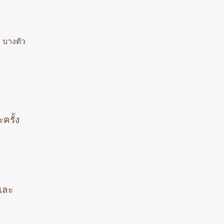
 บางตัว
ครั้ง
นและ