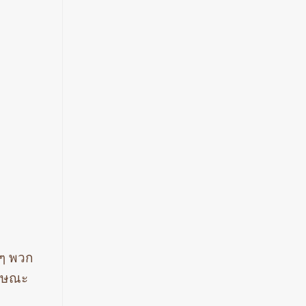
นๆ พวก
ักษณะ