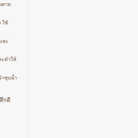
ันตาม
 ใช้
กและ
และทำให้
้าชุบน้ำ
สึกดี