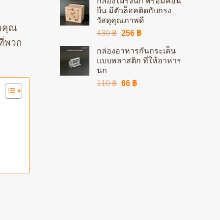
กล่องไม้รังนก พร้อมคอน
was:
is:
ยืน มีตัวล็อคติดกับกรง
78 ฿.
47 ฿.
วัสดุคุณภาพดี
ัวคุณ
Original
Current
430
฿
256
฿
ที่พวก
price
price
กล่องอาหารกันกระเด็น
was:
is:
แบบพลาสติก ที่ให้อาหาร
430 ฿.
256 ฿.
นก
Original
Current
110
฿
66
฿
price
price
was:
is:
110 ฿.
66 ฿.