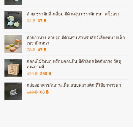
price
price
was:
is:
72 ฿.
43 ฿.
ถ้วยเซรามิกสี่เหลี่ยม มีด้ามจับ เซรามิกหนา แข็งแรง
Original
Current
62
฿
37
฿
price
price
was:
is:
62 ฿.
37 ฿.
ถ้วยอาหาร ลายจุด มีด้ามจับ สำหรับสัตว์เลี้ยงขนาดเล็ก
เซรามิกหนา
Original
Current
78
฿
47
฿
price
price
was:
is:
กล่องไม้รังนก พร้อมคอนยืน มีตัวล็อคติดกับกรง วัสดุ
78 ฿.
47 ฿.
คุณภาพดี
Original
Current
430
฿
256
฿
price
price
was:
is:
กล่องอาหารกันกระเด็น แบบพลาสติก ที่ให้อาหารนก
430 ฿.
256 ฿.
Original
Current
110
฿
66
฿
price
price
was:
is:
110 ฿.
66 ฿.