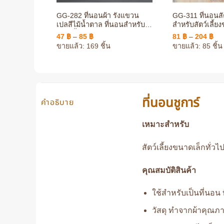
GG-282 ที่นอนผ้า รังแขวน
GG-311 ที่นอนสัต
เปลสีไม้น้ำตาล ที่นอนสำหรับ
สำหรับสัตว์เลี้ย
สัตว์เลี้ยง หรือปีนป่าย
แขวนติดกรง ตก
Price
Pri
47
฿
–
85
฿
81
฿
–
204
฿
สวยงาม
range:
ran
ขายแล้ว: 169 ชิ้น
ขายแล้ว: 85 ชิ้น
47 ฿
81 
through
thr
85 ฿
204
ที่นอนชูการ์
คำอธิบาย
เหมาะสำหรับ
สัตว์เลี้ยงขนาดเล็กทั่ว
คุณสมบัติสินค้า
ใช้สำหรับเป็นที่นอน ท
วัสดุ ทำจากผ้าคุณภาพ