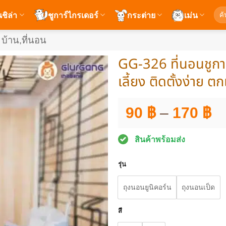
ค้นห
นชิล่า
ชูการ์ไกรเดอร์
กระต่าย
เม่น
บ้าน,ที่นอน
GG-326 ที่นอนชูการ
เลี้ยง ติดตั้งง่าย
Pr
90
฿
–
170
฿
ra
90
สินค้าพร้อมส่ง
th
รุ่น
1
ถุงนอนยูนิคอร์น
ถุงนอนเป็ด
สี