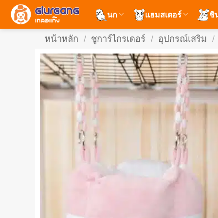
ข้าม
นก
แฮมสเตอร์
ชิ
ไป
ยัง
หน้าหลัก
/
ชูการ์ไกรเดอร์
/
อุปกรณ์เสริม
/
เนื้อหา