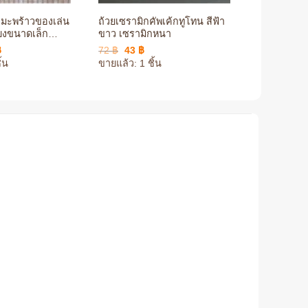
มะพร้าวของเล่น
ถ้วยเซรามิกคัพเค้กทูโทน สีฟ้า
บ้านรังเพา
ี้ยงขนาดเล็ก
ขาว เซรามิกหนา
วัสดุคุณภาพ
ต่งกรง สวยงาม
Price
Original
Current
฿
72
฿
43
฿
123
฿
–
24
range:
price
price
้น
ขายแล้ว: 1 ชิ้น
109 ฿
was:
is:
through
72 ฿.
43 ฿.
166 ฿