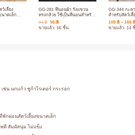
ว์เลี้ยง
GG-281 ที่นอนผ้า รังแขวน
GG-344 กะลา
งขนาดเล็ก
ทรงกล้วย ใช้เป็นที่นอนสำหรับ
สำหรับสัตว์เล
แต่งกรง
สัตว์เลี้ยง ติดตั้งง่าย ตกแต่งกรง
แขวนกรง ตกแ
ce
Original
Current
94
฿
56
฿
109
฿
–
166
ให้สวยงาม
ge:
price
price
ขายแล้ว: 56 ชิ้น
ขายแล้ว: 14 ชิ
฿
was:
is:
ough
94 ฿.
56 ฿.
 ฿
ไป เช่น นกแก้ว ชูก้าไรเดอร์ กระรอก
ี่พักผ่อนสัตว์เลี้ยงขนาดเล็ก
ดี สัมผัสนุ่ม ไม่แข็ง