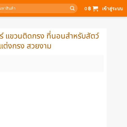
า:
0
฿
เข้าสู่ระบบ
์ แขวนติดกรง ที่นอนสำหรับสัตว์
 ตกแต่งกรง สวยงาม
ice
nge:
 ฿
rough
70 ฿