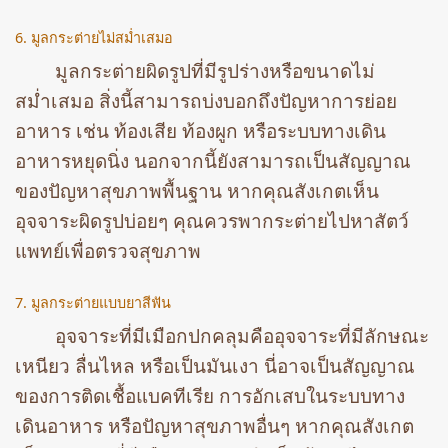
6. มูลกระต่ายไม่สม่ำเสมอ
มูลกระต่ายผิดรูปที่มีรูปร่างหรือขนาดไม่
สม่ำเสมอ สิ่งนี้สามารถบ่งบอกถึงปัญหาการย่อย
อาหาร เช่น ท้องเสีย ท้องผูก หรือระบบทางเดิน
อาหารหยุดนิ่ง นอกจากนี้ยังสามารถเป็นสัญญาณ
ของปัญหาสุขภาพพื้นฐาน หากคุณสังเกตเห็น
อุจจาระผิดรูปบ่อยๆ คุณควรพากระต่ายไปหาสัตว์
แพทย์เพื่อตรวจสุขภาพ
7. มูลกระต่ายแบบยาสีฟัน
อุจจาระที่มีเมือกปกคลุมคืออุจจาระที่มีลักษณะ
เหนียว ลื่นไหล หรือเป็นมันเงา นี่อาจเป็นสัญญาณ
ของการติดเชื้อแบคทีเรีย การอักเสบในระบบทาง
เดินอาหาร หรือปัญหาสุขภาพอื่นๆ หากคุณสังเกต