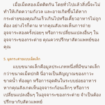
เมื่อเม็ดสองเม็ดติดกัน โดยทั่วไปแล้วสิ่งนี้จะไม่
ทำให้เกิดความกังวล และอาจเกิดขึ้นได้หาก
กระต่ายของคุณกินเร็วเกินไปหรือเคี้ยวอาหารไม่ถูก
ต้อง อย่างไรก็ตาม หากคุณสังเกตเห็นการถ่าย
อุจจาระสองครั้งบ่อยๆ หรือการเปลี่ยนแปลงอื่นๆ ใน
อุจจาระของกระต่าย คุณควรปรึกษาสัตวแพทย์ของ
คุณ
5. มูลกระต่ายแบบเม็ดเล็ก
แบบขนาดเล็กคือมูลประเภทหนึ่งที่มีขนาดเล็ก
กว่าขนาดเม็ดปกติ นี่อาจเป็นสัญญาณของภาวะ
ขาดน้ำ ท้องผูก หรือการอุดตันในระบบย่อยอาหาร
หากคุณสังเกตเห็นอุจจาระก้อนเล็กๆ หรือการ
เปลี่ยนแปลงอื่นๆ ในอุจจาระของกระต่าย จำเป็นต้อง
ปรึกษากับสัตวแพทย์