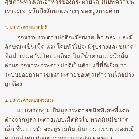
สุขภาพทางเดินอาหารของกระต่ายได้ ในบทความนี้
เราจะเจาะลึกถึงลักษณะต่างๆ ของมูลกระต่าย
1. มูลกระต่ายแบบปกติ
อุจจาระกระต่ายปกติจะมีขนาดเล็ก กลม และมี
ลักษณะเป็นเม็ด และโดยทั่วไปจะมีรูปร่างและขนาด
ที่สม่ำเสมอกัน โดยปกติจะเป็นสีน้ำตาลและมีกลิ่น
อ่อนๆ อุจจาระกระต่ายปกติเป็นตัวบ่งชี้ที่ดีเยี่ยมว่า
ระบบย่อยอาหารของกระต่ายของคุณทำงานได้อย่าง
ถูกต้อง
2. มูลกระต่ายแบบพวงองุ่น
แบบพวงองุ่น เป็นมูลกระต่ายชนิดพิเศษที่แตก
ต่างจากมูลกระต่ายแบบเม็ดทั่วไป พวกมันมีขนาด
เล็ก ชื้น และมักจะอยู่รวมกันเป็นกลุ่ม แบบพวงองุ่นมี
ความสำคัญต่อสุขภาพของกระต่ายของคุณ