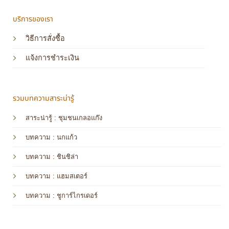
บริการของเรา
วิธีการสั่งซื้อ
แจ้งการชำระเงิน
รวมบทความสาระน่ารู้
สาระน่ารู้ : ชุมชนเกลอแก๊ง
บทความ : นกแก้ว
บทความ
: ชินชิล่า
บทความ
: แฮมสเตอร์
บทความ
: ชูการ์ไกรเดอร์