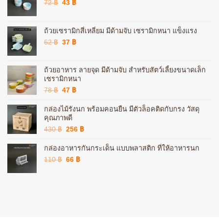
Original
Current
72
฿
43
฿
price
price
was:
is:
72 ฿.
43 ฿.
ถ้วยเซรามิกสี่เหลี่ยม มีด้ามจับ เซรามิกหนา แข็งแรง
Original
Current
62
฿
37
฿
price
price
was:
is:
62 ฿.
37 ฿.
ถ้วยอาหาร ลายจุด มีด้ามจับ สำหรับสัตว์เลี้ยงขนาดเล็ก
เซรามิกหนา
Original
Current
78
฿
47
฿
price
price
was:
is:
กล่องไม้รังนก พร้อมคอนยืน มีตัวล็อคติดกับกรง วัสดุ
78 ฿.
47 ฿.
คุณภาพดี
Original
Current
430
฿
256
฿
price
price
was:
is:
กล่องอาหารกันกระเด็น แบบพลาสติก ที่ให้อาหารนก
430 ฿.
256 ฿.
Original
Current
110
฿
66
฿
price
price
was:
is:
110 ฿.
66 ฿.