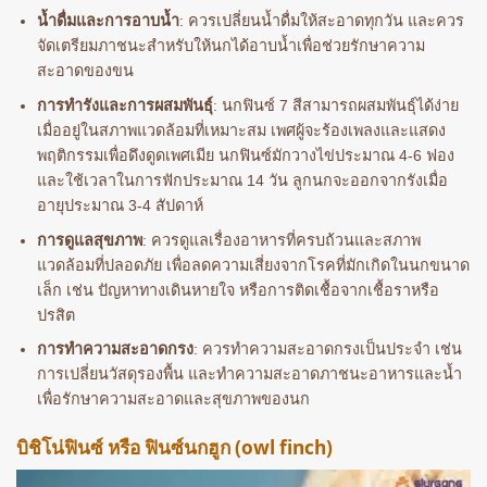
น้ำดื่มและการอาบน้ำ
: ควรเปลี่ยนน้ำดื่มให้สะอาดทุกวัน และควร
จัดเตรียมภาชนะสำหรับให้นกได้อาบน้ำเพื่อช่วยรักษาความ
สะอาดของขน
การทำรังและการผสมพันธุ์
: นกฟินซ์ 7 สีสามารถผสมพันธุ์ได้ง่าย
เมื่ออยู่ในสภาพแวดล้อมที่เหมาะสม เพศผู้จะร้องเพลงและแสดง
พฤติกรรมเพื่อดึงดูดเพศเมีย นกฟินซ์มักวางไข่ประมาณ 4-6 ฟอง
และใช้เวลาในการฟักประมาณ 14 วัน ลูกนกจะออกจากรังเมื่อ
อายุประมาณ 3-4 สัปดาห์
การดูแลสุขภาพ
: ควรดูแลเรื่องอาหารที่ครบถ้วนและสภาพ
แวดล้อมที่ปลอดภัย เพื่อลดความเสี่ยงจากโรคที่มักเกิดในนกขนาด
เล็ก เช่น ปัญหาทางเดินหายใจ หรือการติดเชื้อจากเชื้อราหรือ
ปรสิต
การทำความสะอาดกรง
: ควรทำความสะอาดกรงเป็นประจำ เช่น
การเปลี่ยนวัสดุรองพื้น และทำความสะอาดภาชนะอาหารและน้ำ
เพื่อรักษาความสะอาดและสุขภาพของนก
บิชิโน่ฟินซ์ หรือ ฟินซ์นกฮูก (owl finch)