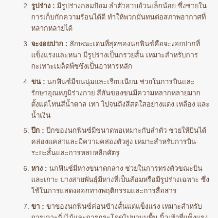
รูปร่าง :
มีรูปร่างกลมป้อม ลำตัวอวบอ้วนเล็กน้อย ซึ่งช่วยใน
การเก็บกักความร้อนได้ดี ทำให้พวกมันทนต่อสภาพอากาศที่
หลากหลายได้
จะงอยปาก :
ลักษณะเด่นที่สุดของนกฟินซ์คือจะงอยปากที่
แข็งแรงและหนา มีรูปร่างเป็นกรวยสั้น เหมาะสำหรับการ
กะเทาะเมล็ดพืชซึ่งเป็นอาหารหลัก
ขน :
นกฟินซ์มีขนนุ่มและเรียบเนียน ช่วยในการบินและ
รักษาอุณหภูมิร่างกาย สีสันของขนมีความหลากหลายมาก
ตั้งแต่โทนสีน้ำตาล เทา ไปจนถึงสีสดใสอย่างแดง เหลือง และ
น้ำเงิน
ปีก :
ปีกของนกฟินซ์มีขนาดพอเหมาะกับลำตัว ช่วยให้บินได้
คล่องแคล่วและมีความคล่องตัวสูง เหมาะสำหรับการบิน
ระยะสั้นและการหลบหลีกศัตรู
หาง :
นกฟินซ์มีหางขนาดกลาง ช่วยในการทรงตัวขณะบิน
และเกาะ บางสายพันธุ์มีหางที่เป็นส้อมหรือมีรูปร่างเฉพาะ ซึ่ง
ใช้ในการแสดงออกทางพฤติกรรมและการสื่อสาร
ขา :
ขาของนกฟินซ์ค่อนข้างสั้นแต่แข็งแรง เหมาะสำหรับ
การเกาะกิ่งไม้และการกระโดดไปมาบนพื้น นิ้วเท้าที่แข็งแรง