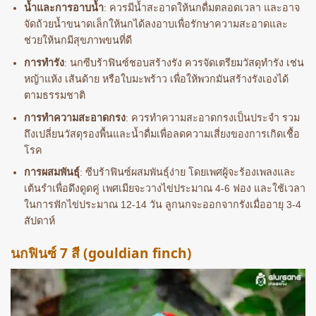
น้ำและการอาบน้ำ
: ควรมีน้ำสะอาดให้นกดื่มตลอดเวลา และอาจ
จัดถ้วยน้ำขนาดเล็กให้นกได้ลงอาบเพื่อรักษาความสะอาดและ
ช่วยให้นกมีสุขภาพขนที่ดี
การทำรัง
: นกซีบร้าฟินซ์ชอบสร้างรัง ควรจัดเตรียมวัสดุทำรัง เช่น
หญ้าแห้ง เส้นด้าย หรือใบมะพร้าว เพื่อให้พวกมันสร้างรังเองได้
ตามธรรมชาติ
การทำความสะอาดกรง
: ควรทำความสะอาดกรงเป็นประจำ รวม
ถึงเปลี่ยนวัสดุรองพื้นและน้ำดื่มเพื่อลดความเสี่ยงของการเกิดเชื้อ
โรค
การผสมพันธุ์
: ซีบร้าฟินซ์ผสมพันธุ์ง่าย โดยเพศผู้จะร้องเพลงและ
เต้นรำเพื่อดึงดูดคู่ เพศเมียจะวางไข่ประมาณ 4-6 ฟอง และใช้เวลา
ในการฟักไข่ประมาณ 12-14 วัน ลูกนกจะออกจากรังเมื่ออายุ 3-4
สัปดาห์
นกฟินซ์ 7 สี (gouldian finch)