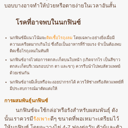
บอบบางอาจทำให้ป่วยหรือตายง่ายในเวลาอันสั้น
โรคที่อาจพบในนกฟินซ์
นกฟินซ์มีแนวโน้มจะ
ติดเชื้อไรถุงลม
โดยเฉพาะอย่างยิ่งเมื่อมี
ความเครียดมากเกินไป ซึ่งถือเป็นอาหารที่ร้ายแรง จำเป็นต้องพบ
ติดเชื้อไรถุงลมในทันที
นกฟินซ์อาจไวต่อการตกสะเก็ดบนใบหน้า (เกิดจากไร เป็นสีขาว
ตกสะเก็ดบริเวณรอบปาก ตา และขา) ควรรีบนำไปพบสัตวแพทย์
ด้วยเช่นกัน
นกฟินซ์อาจมีเล็บหรือจะงอยปากรกได้ ควรให้ช่างหรือสัตวแพทย์ที่
มีประสบการณ์มาตัดแต่งให้
การผสมพันธุ์นกฟินซ์
นกฟินซ์จะใช้กล่อ’หรือรังสำหรับผสมพันธุ์ ดัง
นั้นเราควรมี
รังเพาะ
ดีๆ ขนาดที่พอเหมาะเตรียมไว้
ให้นกฟินซ์ โดยจะวางไข่ 4-7 ฟองต่อวัน ตัวผู้และตัว