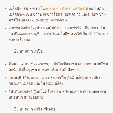
เมล็ดพืชผสม: • ควรเป็น
สูตรเฉพาะสำหรับนกฟินซ์
ประกอบด้วย
เมล็ดต่างๆ เช่น ข้าวฟ่าง ข้าวโอ๊ต เมล็ดแคนารี และเมล็ดหญ้า •
ควรให้เป็น 60-70% ของอาหารทั้งหมด
อาหารเม็ดสำเร็จรูป: • อุดมไปด้วยสารอาหารที่จำเป็น ช่วยเสริม
วิตามินและแร่ธาตุที่อาจขาดในเมล็ดพืช ควรให้เป็น 20-30% ของ
อาหารทั้งหมด
2. อาหารเสริม
ผักสด (5-10% ของอาหาร): • ผักใบเขียว เช่น ผักกาดหอม ผักโขม
คะน้า ผักอื่นๆ เช่น แครอท บร็อคโคลี่ ฟักทอง
ผลไม้ (5-10% ของอาหาร): • แอปเปิ้ล (ไม่มีเมล็ด) สับละเอียด
กล้วยสุก เมลอน แตงโม (ไม่มีเมล็ด)
โปรตีนจากสัตว์ (ให้เป็นครั้งคราว): • ไข่ต้มสุก อาหารแมลง เช่น
หนอนนก แมลงอบแห้ง
3. อาหารเสริมพิเศษ