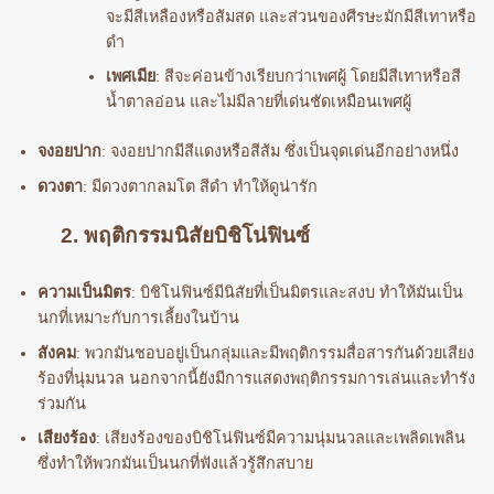
จะมีสีเหลืองหรือส้มสด และส่วนของศีรษะมักมีสีเทาหรือ
ดำ
เพศเมีย
: สีจะค่อนข้างเรียบกว่าเพศผู้ โดยมีสีเทาหรือสี
น้ำตาลอ่อน และไม่มีลายที่เด่นชัดเหมือนเพศผู้
จงอยปาก
: จงอยปากมีสีแดงหรือสีส้ม ซึ่งเป็นจุดเด่นอีกอย่างหนึ่ง
ดวงตา
: มีดวงตากลมโต สีดำ ทำให้ดูน่ารัก
2. พฤติกรรมนิสัยบิชิโน่ฟินซ์
ความเป็นมิตร
: บิชิโน่ฟินซ์มีนิสัยที่เป็นมิตรและสงบ ทำให้มันเป็น
นกที่เหมาะกับการเลี้ยงในบ้าน
สังคม
: พวกมันชอบอยู่เป็นกลุ่มและมีพฤติกรรมสื่อสารกันด้วยเสียง
ร้องที่นุ่มนวล นอกจากนี้ยังมีการแสดงพฤติกรรมการเล่นและทำรัง
ร่วมกัน
เสียงร้อง
: เสียงร้องของบิชิโน่ฟินซ์มีความนุ่มนวลและเพลิดเพลิน
ซึ่งทำให้พวกมันเป็นนกที่ฟังแล้วรู้สึกสบาย