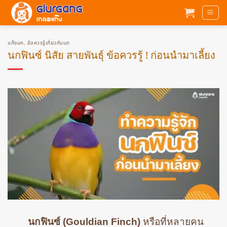
ข้าม
ไป
ยัง
เนื้อหา
แก๊งนก
,
ข้อควรรู้เกี่ยวกับนก
นกฟินซ์ นิสัย สายพันธุ์ ข้อควรรู้ ! ก่อนนำมาเลี้ยง
นกฟินซ์ (Gouldian Finch)
หรือที่หลายคน