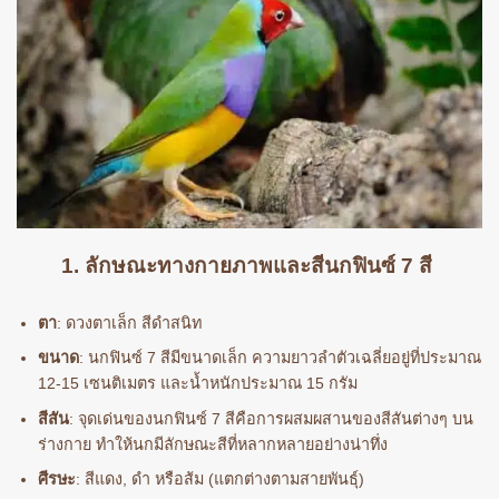
1. ลักษณะทางกายภาพและสีนกฟินซ์ 7 สี
ตา
: ดวงตาเล็ก สีดำสนิท
ขนาด
: นกฟินซ์ 7 สีมีขนาดเล็ก ความยาวลำตัวเฉลี่ยอยู่ที่ประมาณ
12-15 เซนติเมตร และน้ำหนักประมาณ 15 กรัม
สีสัน
: จุดเด่นของนกฟินซ์ 7 สีคือการผสมผสานของสีสันต่างๆ บน
ร่างกาย ทำให้นกมีลักษณะสีที่หลากหลายอย่างน่าทึ่ง
ศีรษะ
: สีแดง, ดำ หรือส้ม (แตกต่างตามสายพันธุ์)