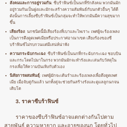
สังคมและการอยู่รวมกัน
: ซีบร้าฟินซ์เป็นนกที่รักสังคม พวกมันมัก
อยู่รวมกันเป็นฝูงและมักจะสร้างความสัมพันธ์กับนกตัวอื่นๆ ได้ดี
ดังนั้นการเลี้ยงซีบร้าฟินซ์เป็นกลุ่มจะทำให้พวกมันมีความสุขมาก
ขึ้น
เสียงร้อง
: นกชนิดนี้มีเสียงร้องที่เบาและไพเราะ เพศผู้จะร้องเพลง
เป็นการดึงดูดเพศเมียหรือประกาศอาณาเขต เสียงร้องของซี
บร้าฟินซ์ไม่รบกวนแต่มีเสน่ห์น่าฟัง
ความกระฉับกระเฉง
: ซีบร้าฟินซ์เป็นนกที่กระฉับกระเฉง ชอบบิน
และกระโดดไปมาในกรง พวกมันมักจะทำรังและเล่นกับวัสดุใน
กรงเพื่อให้ความบันเทิงกับตัวเอง
นิสัยการผสมพันธุ์
: เพศผู้มักจะเต้นรำและร้องเพลงเพื่อดึงดูดเพศ
เมีย เมื่อจับคู่กันแล้ว นกทั้งคู่จะช่วยกันสร้างรังและดูแลลูกนกจน
เติบโต
3. ราคาซีบร้าฟินซ์
ราคาของซีบร้าฟินซ์อาจแตกต่างกันไปตาม
สายพันธุ์ ความหายาก และอายุของนก โดยทั่วไป