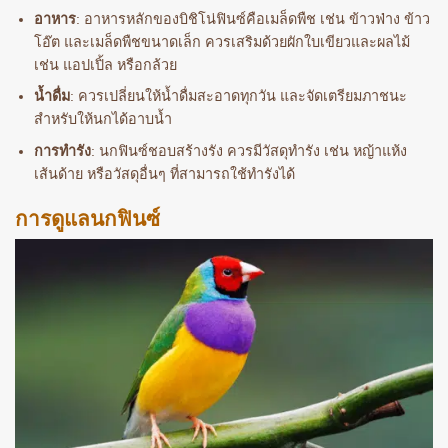
อาหาร
: อาหารหลักของบิชิโน่ฟินซ์คือเมล็ดพืช เช่น ข้าวฟ่าง ข้าว
โอ๊ต และเมล็ดพืชขนาดเล็ก ควรเสริมด้วยผักใบเขียวและผลไม้
เช่น แอปเปิ้ล หรือกล้วย
น้ำดื่ม
: ควรเปลี่ยนให้น้ำดื่มสะอาดทุกวัน และจัดเตรียมภาชนะ
สำหรับให้นกได้อาบน้ำ
การทำรัง
: นกฟินซ์ชอบสร้างรัง ควรมีวัสดุทำรัง เช่น หญ้าแห้ง
เส้นด้าย หรือวัสดุอื่นๆ ที่สามารถใช้ทำรังได้
การดูแลนกฟินซ์