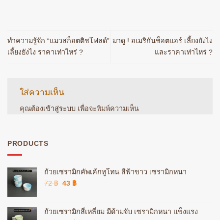
ทำความรู้จัก “แมวสก็อตติชโฟลด์”
มาดู ! อเมริกันช็อตแฮร์ เลี้ยงยังไง
เลี้ยงยังไง ราคาเท่าไหร่ ?
และราคาเท่าไหร่ ?
ใส่ความเห็น
คุณต้อง
เข้าสู่ระบบ
เพื่อจะพิมพ์ความเห็น
PRODUCTS
ถ้วยเซรามิกคัพเค้กทูโทน สีฟ้าขาว เซรามิกหนา
Original
Current
72
฿
43
฿
price
price
was:
is:
72 ฿.
43 ฿.
ถ้วยเซรามิกสี่เหลี่ยม มีด้ามจับ เซรามิกหนา แข็งแรง