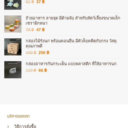
Original
Current
62
฿
37
฿
price
price
was:
is:
62 ฿.
37 ฿.
ถ้วยอาหาร ลายจุด มีด้ามจับ สำหรับสัตว์เลี้ยงขนาดเล็ก
เซรามิกหนา
Original
Current
78
฿
47
฿
price
price
was:
is:
กล่องไม้รังนก พร้อมคอนยืน มีตัวล็อคติดกับกรง วัสดุ
78 ฿.
47 ฿.
คุณภาพดี
Original
Current
430
฿
256
฿
price
price
was:
is:
กล่องอาหารกันกระเด็น แบบพลาสติก ที่ให้อาหารนก
430 ฿.
256 ฿.
Original
Current
110
฿
66
฿
price
price
was:
is:
110 ฿.
66 ฿.
บริการของเรา
วิธีการสั่งซื้อ