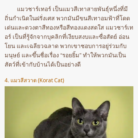
แมวชาร์เทอร์ เป็นแมวสีเทาสายพันธุ์หนึ่งที่มี
ถิ่นกำเนิดในฝรั่งเศส พวกมันมีขนสีเทาอมฟ้าที่โดด
เด่นและดวงตาสีทองหรือสีทองแดงสดใส แมวชาร์เท
อร์ เป็นที่รู้จักจากบุคลิกที่เงียบสงบและซื่อสัตย์ อ่อน
โยน และเฉลียวฉลาด พวกเขาชอบการอยู่ร่วมกับ
มนุษย์ และขึ้นชื่อเรื่อง “รอยยิ้ม” ทำให้พวกมันเป็น
สัตว์ที่เข้ากับบ้านได้เป็นอย่างดี
4. แมวสีสวาด (Korat Cat)