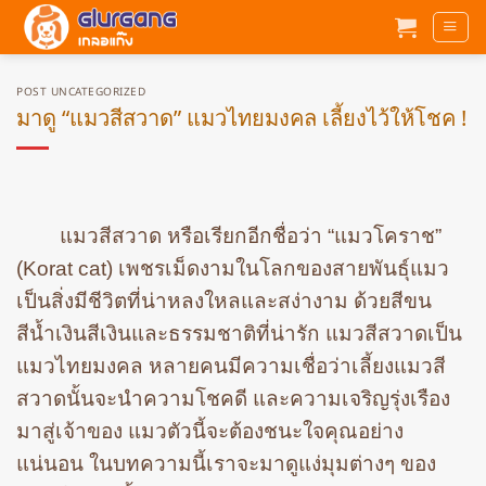
ข้าม
ไป
ยัง
เนื้อหา
POST UNCATEGORIZED
มาดู “แมวสีสวาด” แมวไทยมงคล เลี้ยงไว้ให้โชค !
แมวสีสวาด หรือเรียกอีกชื่อว่า “แมวโคราช”
(Korat cat) เพชรเม็ดงามในโลกของสายพันธุ์แมว
เป็นสิ่งมีชีวิตที่น่าหลงใหลและสง่างาม ด้วยสีขน
สีน้ำเงินสีเงินและธรรมชาติที่น่ารัก แมวสีสวาดเป็น
แมวไทยมงคล หลายคนมีความเชื่อว่าเลี้ยงแมวสี
สวาดนั้นจะนำความโชคดี และความเจริญรุ่งเรือง
มาสู่เจ้าของ แมวตัวนี้จะต้องชนะใจคุณอย่าง
แน่นอน ในบทความนี้เราจะมาดูแง่มุมต่างๆ ของ