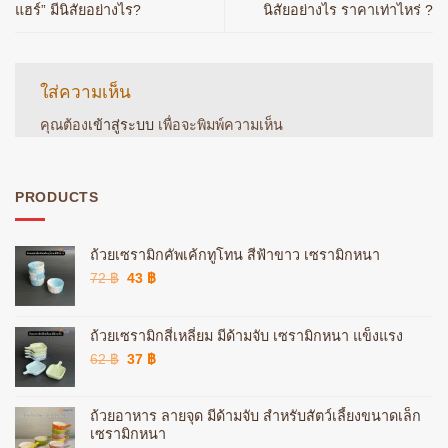
แฮร์” มีนิสัยอย่างไร?
นิสัยอย่างไร ราคาเท่าไหร่ ?
ใส่ความเห็น
คุณต้อง
เข้าสู่ระบบ
เพื่อจะพิมพ์ความเห็น
PRODUCTS
ถ้วยเซรามิกคัพเค้กทูโทน สีฟ้าขาว เซรามิกหนา
Original
Current
72
฿
43
฿
price
price
was:
is:
72 ฿.
43 ฿.
ถ้วยเซรามิกสี่เหลี่ยม มีด้ามจับ เซรามิกหนา แข็งแรง
Original
Current
62
฿
37
฿
price
price
was:
is:
62 ฿.
37 ฿.
ถ้วยอาหาร ลายจุด มีด้ามจับ สำหรับสัตว์เลี้ยงขนาดเล็ก
เซรามิกหนา