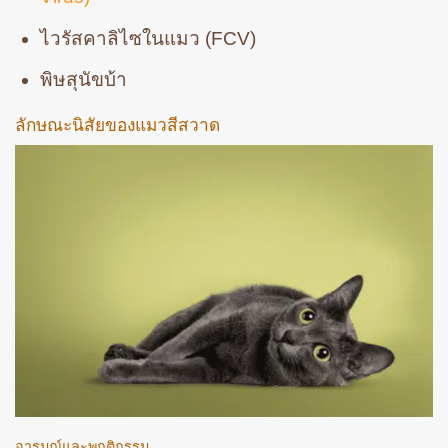
ไวรัสคาลิไซในแมว (FCV)
พิษสุนัขบ้า
ลักษณะนิสัยของแมวสีสวาด
อารมณ์และพฤติกรรม