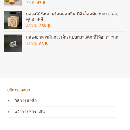
Original
Current
78
฿
47
฿
price
price
was:
is:
กล่องไม้รังนก พร้อมคอนยืน มีตัวล็อคติดกับกรง วัสดุ
78 ฿.
47 ฿.
คุณภาพดี
Original
Current
430
฿
256
฿
price
price
was:
is:
กล่องอาหารกันกระเด็น แบบพลาสติก ที่ให้อาหารนก
430 ฿.
256 ฿.
Original
Current
110
฿
66
฿
price
price
was:
is:
110 ฿.
66 ฿.
บริการของเรา
วิธีการสั่งซื้อ
แจ้งการชำระเงิน