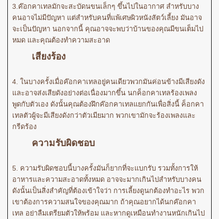
3.ค๊อกคาเทลมักจะสะบัดนขนเล็กๆ ขึ้นไปในอากาศ สำหรับบาง
คนอาจไม่มีปัญหา แต่สำหรับคนที่แพ้เศษผิวหนังสัตว์เลี้ยง มันอาจ
จะเป็นปัญหา นอกจากนี้ คุณอาจจะพบว่าบ้านของคุณมีขนเต็มไป
หมด และคุณต้องทำความสะอาด
เสียงร้อง
4. ในบางครั้งเมื่อค๊อกคาเทลอยู่คนเดียวพวกมันค่อนข้างมีเสียงดัง
และอาจส่งเสียดังอย่างต่อเนื่องมากขึ้น นกค็อกคาเทลร้องเพลง
พูดกับตัวเอง ดังนั้นคุณต้องฝึกค๊อกคาเทลแยกกันเพื่อสิ่งนี้ ค็อกคา
เทลตัวผู้จะมีเสียงดังกว่าตัวเมียมาก พวกเขามักจะร้องเพลงและ
กรีดร้อง
ความรับผิดชอบ
5. ความรับผิดชอบนี้บางครั้งมันก็ยากที่จะแบกรับ รวมทั้งการให้
อาหารและความสะอาดทั้งหมด อาจจะมากเกินไปสำหรับบางคน
ดังนั้นเป็นสิ่งสำคัญที่ต้องเข้าใจว่า การเลี้ยงดูนกต้องทำอะไร พวก
เขาต้องการความสนใจของคุณมาก ถ้าคุณอยากได้นกค๊อกคา
เทล อย่าลืมเตรียมตัวให้พร้อม และหากดูเหมือนทำงานหนักเกินไป