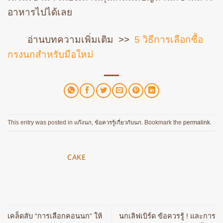
อาหารไปได้เลย
อ่านบทความเพิ่มเติม >>
5 วิธีการเลือกซื้อ
กรงนกสำหรับมือใหม่
This entry was posted in
แก๊งนก
,
ข้อควรรู้เกี่ยวกับนก
. Bookmark the
permalink
.
CAKE
เคล็ดลับ “การเลือกคอนนก” ให้
นกเลิฟเบิร์ด ข้อควรรู้ ! และการ