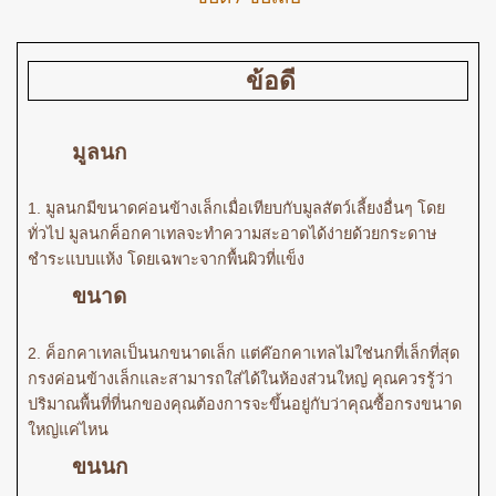
ข้อดี
มูลนก
1. มูลนกมีขนาดค่อนข้างเล็กเมื่อเทียบกับมูลสัตว์เลี้ยงอื่นๆ โดย
ทั่วไป มูลนกค็อกคาเทลจะทำความสะอาดได้ง่ายด้วยกระดาษ
ชำระแบบแห้ง โดยเฉพาะจากพื้นผิวที่แข็ง
ขนาด
2. ค็อกคาเทลเป็นนกขนาดเล็ก แต่ค๊อกคาเทลไม่ใช่นกที่เล็กที่สุด
กรงค่อนข้างเล็กและสามารถใส่ได้ในห้องส่วนใหญ่ คุณควรรู้ว่า
ปริมาณพื้นที่ที่นกของคุณต้องการจะขึ้นอยู่กับว่าคุณซื้อกรงขนาด
ใหญ่แค่ไหน
ขนนก