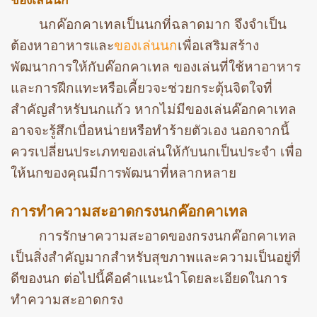
นกค๊อกคาเทลเป็นนกที่ฉลาดมาก จึงจำเป็น
ต้องหาอาหารและ
ของเล่นนก
เพื่อเสริมสร้าง
พัฒนาการให้กับค๊อกคาเทล ของเล่นที่ใช้หาอาหาร
และการฝึกแทะหรือเคี้ยวจะช่วยกระตุ้นจิตใจที่
สำคัญสำหรับนกแก้ว หากไม่มีของเล่นค๊อกคาเทล
อาจจะรู้สึกเบื่อหน่ายหรือทำร้ายตัวเอง นอกจากนี้
ควรเปลี่ยนประเภทของเล่นให้กับนกเป็นประจำ เพื่อ
ให้นกของคุณมีการพัฒนาที่หลากหลาย
การทำความสะอาดกรงนกค๊อกคาเทล
การรักษาความสะอาดของกรงนกค๊อกคาเทล
เป็นสิ่งสำคัญมากสำหรับสุขภาพและความเป็นอยู่ที่
ดีของนก ต่อไปนี้คือคำแนะนำโดยละเอียดในการ
ทำความสะอาดกรง