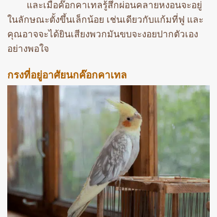
และเมื่อค๊อกคาเทลรู้สึกผ่อนคลายหงอนจะอยู่
ในลักษณะตั้งขึ้นเล็กน้อย เช่นเดียวกับแก้มที่ฟู และ
คุณอาจจะได้ยินเสียงพวกมันขบจะงอยปากตัวเอง
อย่างพอใจ
กรงที่อยู่อาศัยนกค๊อกคาเทล