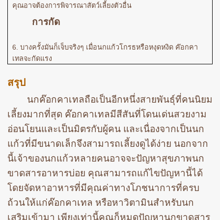
คุณอาจต้องการพิจารณาสัตว์เลี้ยงตัวอื่น
การกัด
6. บางครั้งมันก็เจ็บจริงๆ เมื่อนกแก้วโกรธหรือหงุดหงิด ค๊อกคา
เทลจะกัดแรง
สรุป
นกค๊อกคาเทลถือเป็นอีกหนึ่งสายพันธุ์ที่คนนิยม
เลี้ยงมากที่สุด ค๊อกคาเทลมีสีสันที่โดนเด่นสวยงาม
อ่อนโยนและเป็นมิตรกับผู้คน และเนื่องจากเป็นนก
แก้วที่มีขนาดเล็กจึงสามารถเลี้ยงดูได้ง่าย นอกจาก
นี้เจ้าของนกแก้วหลายคนอาจจะปัญหาสุขภาพนก
ขาดสารอาหารบ่อย คุณสามารถแก้ไขปัญหานี้ได้
โดยจัดหาอาหารที่มีคุณค่าทางโภชนาการที่ครบ
ถ้วนให้แก่ค๊อกคาเทล หรือหาวิตามินสำหรับนก
เสริมเข้ามา เพียงเท่านี้คุณก็หมดปัญหานกขาดสาร