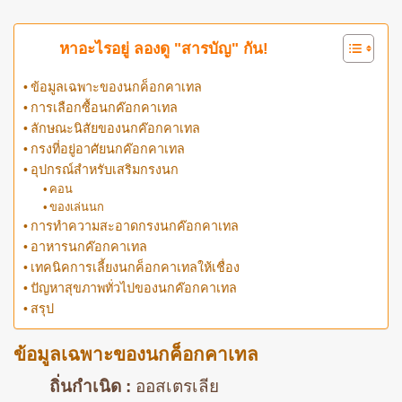
หาอะไรอยู่ ลองดู "สารบัญ" กัน!
ข้อมูลเฉพาะของนกค็อกคาเทล
การเลือกซื้อนกค๊อกคาเทล
ลักษณะนิสัยของนกค๊อกคาเทล
กรงที่อยู่อาศัยนกค๊อกคาเทล
อุปกรณ์สำหรับเสริมกรงนก
คอน
ของเล่นนก
การทำความสะอาดกรงนกค๊อกคาเทล
อาหารนกค๊อกคาเทล
เทคนิคการเลี้ยงนกค็อกคาเทลให้เชื่อง
ปัญหาสุขภาพทั่วไปของนกค๊อกคาเทล
สรุป
ข้อมูลเฉพาะของนกค็อกคาเทล
ถิ่นกำเนิด :
ออสเตรเลีย