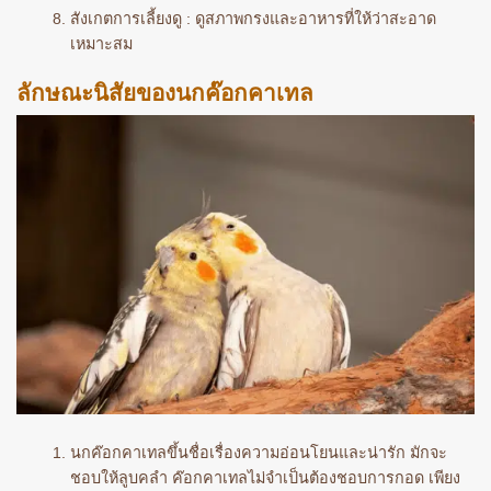
สังเกตการเลี้ยงดู : ดูสภาพกรงและอาหารที่ให้ว่าสะอาด
เหมาะสม
ลักษณะนิสัยของนกค๊อกคาเทล
นกค๊อกคาเทลขึ้นชื่อเรื่องความอ่อนโยนและน่ารัก มักจะ
ชอบให้ลูบคลำ ค๊อกคาเทลไม่จำเป็นต้องชอบการกอด เพียง