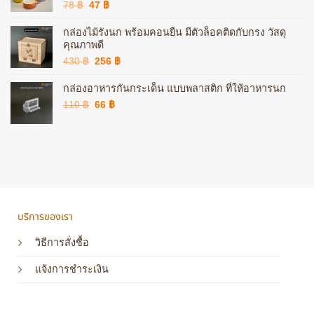
Original
Current
78
฿
47
฿
price
price
was:
is:
กล่องไม้รังนก พร้อมคอนยืน มีตัวล็อคติดกับกรง วัสดุ
78 ฿.
47 ฿.
คุณภาพดี
Original
Current
430
฿
256
฿
price
price
was:
is:
กล่องอาหารกันกระเด็น แบบพลาสติก ที่ให้อาหารนก
430 ฿.
256 ฿.
Original
Current
110
฿
66
฿
price
price
was:
is:
110 ฿.
66 ฿.
บริการของเรา
วิธีการสั่งซื้อ
แจ้งการชำระเงิน