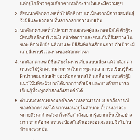
แค่อยู่ใกล้พวกคุณค๊อกคาเทลก็จะร่าเริงและมีความสุข
สีขนนกค๊อกคาเทลทั่วไปคือสีเทา แต่เนื่องจากมีการผสมพันธุ์
จึงมีสีและลวดลายที่หลากกลายกว่าแบบเดิม
นกค๊อกคาเทลทั่วไปสามารถแยกเพศผู้และเพศเมียได้ ตัวผู้จะ
มีขนสีเหลืองบริเวณใบหน้าชัดกว่าและขนแก้มที่ส้มสว่าง ใน
ขณะที่ตัวเมียมีขนสีเทาและมีสีส้มที่แก้มสีอ่อนกว่า ตัวเมียจะมี
แถบสีเทาบริเวณหางของค๊อกคาเทล
นกค๊อกคาเทลมีชื่อเสียงในหารเลียนแบบเสียง แม้ว่าค๊อกคา
เทลจะไม่รู้จักความสามารถในการพูด แต่สามารถเรียนรู้ที่จะ
ผิวปากตอบกลับเจ้าของค๊อกคาเทลได้ นกค็อกคาเทลตัวผู้มี
แนวโน้มที่จะผิวปากได้มากกว่าตัวเมีย และบางตัวสามารถ
เรียนรู้ที่จะพูดคำสองถึงสามคำได้
ตำแหน่งหงอนของนกค๊อกคาเทลสามารถบ่งบอกถึงอารณ์
ของค๊อกคาเทลได้ หากหงอนอยู่ในลักษณะตั้งตรงอาจจะ
หมายถึงนกกำหลังจกใจหรือกำลังอยากรู้อยากเห็นเป็นอย่าง
มาก หากค๊อกคาเทลจะป้องกันตัวเองหงอนจะแนบชิดไปกับ
หัวของพวกมัน