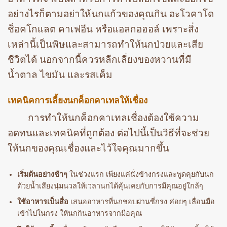
อย่างไรก็ตามอย่าให้นกแก้วของคุณกิน อะโวคาโด
ช็อคโกแลต คาเฟอีน หรือแอลกอฮอล์ เพราะสิ่ง
เหล่านี้เป็นพิษและสามารถทำให้นกป่วยและเสีย
ชีวิตได้ นอกจากนี้ควรหลีกเลี่ยงของหวานที่มี
น้ำตาล ไขมัน และรสเค็ม
เทคนิคการเลี้ยงนกค็อกคาเทลให้เชื่อง
การทำให้นกค็อกคาเทลเชื่องต้องใช้ความ
อดทนและเทคนิคที่ถูกต้อง ต่อไปนี้เป็นวิธีที่จะช่วย
ให้นกของคุณเชื่องและไว้ใจคุณมากขึ้น
เริ่มต้นอย่างช้าๆ
ในช่วงแรก เพียงแค่นั่งข้างกรงและพูดคุยกับนก
ด้วยน้ำเสียงนุ่มนวลให้เวลานกได้คุ้นเคยกับการมีคุณอยู่ใกล้ๆ
ใช้อาหารเป็นสื่อ
เสนออาหารที่นกชอบผ่านซี่กรง ค่อยๆ เลื่อนมือ
เข้าไปในกรง ให้นกกินอาหารจากมือคุณ