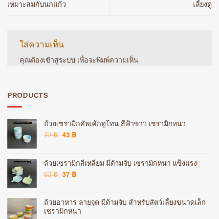
เหมาะสมกับนกแก้ว
เลี้ยงดู
ใส่ความเห็น
คุณต้อง
เข้าสู่ระบบ
เพื่อจะพิมพ์ความเห็น
PRODUCTS
ถ้วยเซรามิกคัพเค้กทูโทน สีฟ้าขาว เซรามิกหนา
Original
Current
72
฿
43
฿
price
price
was:
is:
72 ฿.
43 ฿.
ถ้วยเซรามิกสี่เหลี่ยม มีด้ามจับ เซรามิกหนา แข็งแรง
Original
Current
62
฿
37
฿
price
price
was:
is:
62 ฿.
37 ฿.
ถ้วยอาหาร ลายจุด มีด้ามจับ สำหรับสัตว์เลี้ยงขนาดเล็ก
เซรามิกหนา