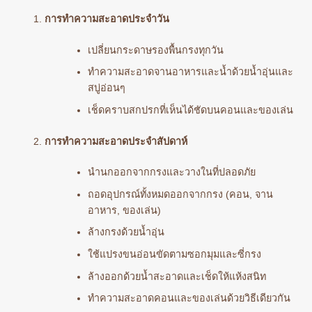
การทำความสะอาดประจำวัน
เปลี่ยนกระดาษรองพื้นกรงทุกวัน
ทำความสะอาดจานอาหารและน้ำด้วยน้ำอุ่นและ
สบู่อ่อนๆ
เช็ดคราบสกปรกที่เห็นได้ชัดบนคอนและของเล่น
การทำความสะอาดประจำสัปดาห์
นำนกออกจากกรงและวางในที่ปลอดภัย
ถอดอุปกรณ์ทั้งหมดออกจากกรง (คอน, จาน
อาหาร, ของเล่น)
ล้างกรงด้วยน้ำอุ่น
ใช้แปรงขนอ่อนขัดตามซอกมุมและซี่กรง
ล้างออกด้วยน้ำสะอาดและเช็ดให้แห้งสนิท
ทำความสะอาดคอนและของเล่นด้วยวิธีเดียวกัน